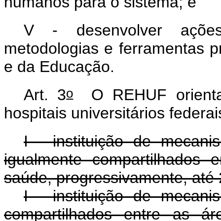
humanos para o sistema; e
V - desenvolver ações
metodologias e ferramentas p
e da Educação.
o
Art. 3
O REHUF orienta-s
hospitais universitários federai
I - instituição de mecan
igualmente compartilhados 
saúde, progressivamente, até
I - instituição de mecan
compartilhados entre as 