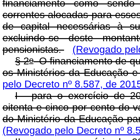
financiamento como sendo
correntes alocadas para esse
de capital necessárias à s
excluindo-se deste monta
pensionistas.
(Revogado pelo
o
§ 2
O financiamento de qu
os Ministérios da Educação e
pelo Decreto nº 8.587, de 201
I - para o exercício de 2
oitenta e cinco por cento do 
do Ministério da Educação par
(Revogado pelo Decreto nº 8.