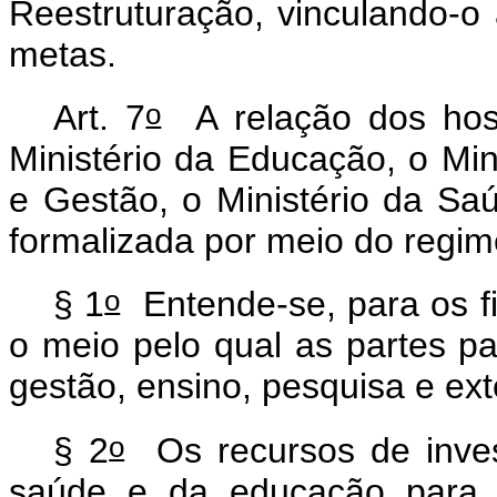
Reestruturação, vinculando-o
metas.
o
Art. 7
A relação dos hospi
Ministério da Educação, o Mi
e Gestão, o Ministério da S
formalizada por meio do regim
o
§ 1
Entende-se, para os fi
o meio pelo qual as partes p
gestão, ensino, pesquisa e ex
o
§ 2
Os recursos de inves
saúde e da educação para os