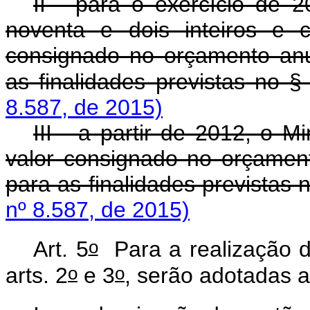
II - para o exercício de 
noventa e dois inteiros e 
consignado no orçamento anu
as finalidades previstas no §
8.587, de 2015)
III - a partir de 2012, o 
valor consignado no orçamen
para as finalidades previstas 
nº 8.587, de 2015)
o
Art. 5
Para a realização do
o
o
arts. 2
e 3
, serão adotadas 