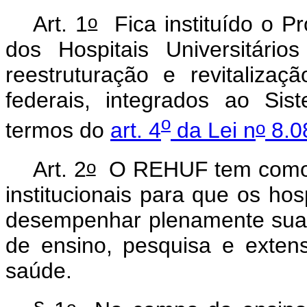
o
Art. 1
Fica instituído o P
dos Hospitais Universitári
reestruturação e revitalizaç
federais, integrados ao Si
o
o
termos do
art. 4
da Lei n
8.0
o
Art. 2
O REHUF tem como ob
institucionais para que os hos
desempenhar plenamente sua
de ensino, pesquisa e exten
saúde.