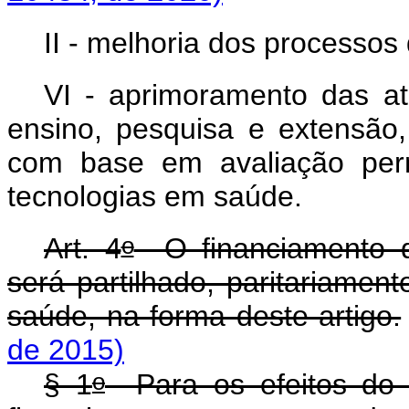
II - melhoria dos processos
VI - aprimoramento das at
ensino, pesquisa e extensão
com base em avaliação per
tecnologias em saúde.
o
Art. 4
O financiamento dos
será partilhado, paritariamen
saúde, na forma deste artigo.
de 2015)
o
§ 1
Para os efeitos do 