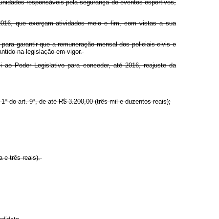
s unidades responsáveis pela segurança de eventos esportivos,
e 2016, que exerçam atividades meio e fim, com vistas a sua
 para garantir que a remuneração mensal dos policiais civis e
antido na legislação em vigor.
i ao Poder Legislativo para conceder, até 2016, reajuste da
 1
º
do art. 9
º
, de até R$ 3.200,00 (três mil e duzentos reais);
 e três reais).