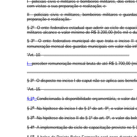
I - policiais civis e militares e bombeiros militares, dos e
com vistas a sua preparação e realização; e
II - policiais civis e militares, bombeiros militares e gu
preparação e realização.
§ 2
º
O ente federativo estadual que aderir ao ciclo de capaci
militares alcance o valor mínimo de R$ 3.200,00 (três mil e du
§ 3
º
O ente federativo municipal de que trata o inciso II 
remuneração mensal dos guardas municipais
em valor não inf
“Art. 10. ......................................................................
I -
perceber remuneração mensal bruta de até R$ 1.700,00 (mil 
.........................................................................................
§ 3
º
O disposto no inciso I do caput não se aplica aos benefic
“Art. 15. ........................................................................
o
§ 1
Condicionada à disponibilidade orçamentária, o valor da
o
§ 2
Na hipótese do inciso I do § 1
º
do art. 9
º
, o valor inicia
o
§ 3
Na hipótese do inciso II do § 1
º
do art. 9
º
, o valor da bo
o
§ 4
A implementação do ciclo de capacitação previsto no § 1°
o