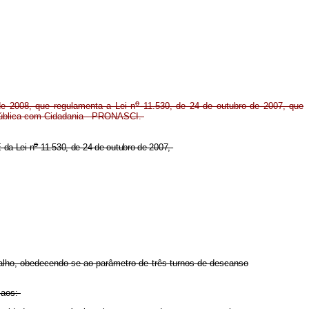
o
e 2008, que regulamenta a Lei n
11.530, de 24 de outubro de 2007, que
 Pública com Cidadania - PRONASCI.
o
E da Lei n
11.530, de 24 de outubro de 2007,
abalho, obedecendo-se ao parâmetro de três turnos de descanso
 aos: