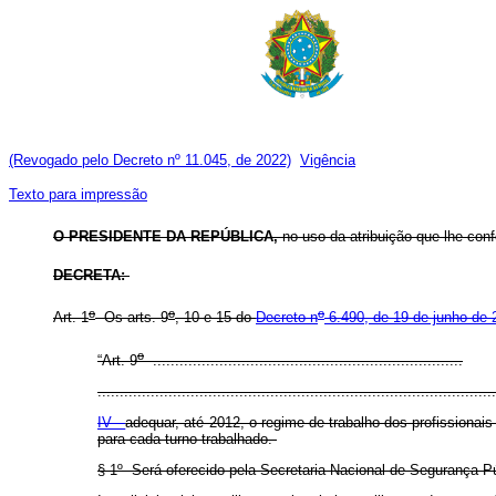
(Revogado pelo Decreto nº 11.045, de 2022)
Vigência
Texto para impressão
O PRESIDENTE DA REPÚBLICA,
no uso da atribuição que lhe confe
DECRETA:
o
o
o
Art. 1
Os arts. 9
, 10 e 15 do
Decreto n
6.490, de 19 de junho de 
o
“Art. 9
......................................................................
..........................................................................................
IV -
adequar, até 2012, o regime de trabalho dos profissionai
para cada turno trabalhado.
§ 1
º
Será oferecido pela Secretaria Nacional de Segurança Pú