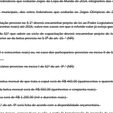
ntes federativos que sediarão Jogos da Copa do Mundo de 2014, integrantes da
ardas municipais, dos entes federativos que sediarão os Jogos Olímpicos d
tação previsto no § 1
º
deverá encaminhar projeto de lei ao Poder Legislativo
zentos reais) até 2016, salvo nos casos em que o referido valor já esteja gar
do §1
º
que aderir ao ciclo de capacitação deverá encaminhar projeto de le
o
erior ao da bolsa prevista no § 3
do art. 15
. ” (NR)
e setecentos reais) ou, no caso dos participantes previstos no inciso II do §
....
iários previstos no inciso I do §1
º
do art. 9
º
.” (NR)
 bolsa mensal de que trata o caput será de R$ 443,00 (quatrocentos e quarenta
l da bolsa mensal será de R$ 550,00 (quinhentos e cinqüenta reais).
lsa será de R$ 1.200,00 (mil e duzentos reais).
 do art. 9
º
será feita de acordo com a disponibilidade orçamentária.