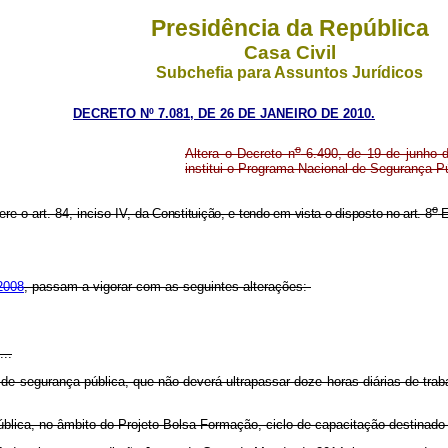
Presidência da República
Casa Civil
Subchefia para Assuntos Jurídicos
DECRETO Nº 7.081, DE 26 DE JANEIRO DE 2010.
o
Altera o Decreto n
6.490, de 19 de junho d
institui o Programa Nacional de Segurança
o
re o art. 84, inciso IV,
da Constituição, e tendo em vista o disposto no art. 8
-
2008
, passam a vigorar com as seguintes alterações:
...
s de segurança pública, que não deverá ultrapassar doze horas diárias de tr
blica, no âmbito do Projeto Bolsa-Formação, ciclo de capacitação destinado