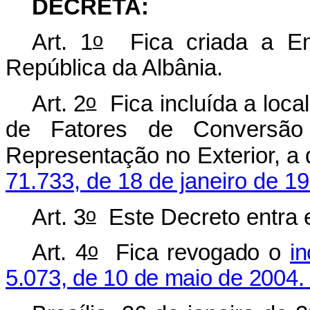
DECRETA:
o
Art. 1
Fica criada a Emb
República da Albânia.
o
Art. 2
Fica incluída a local
de Fatores de Conversão
Representação no Exterior, a 
71.733, de 18 de janeiro de 1
o
Art. 3
Este Decreto entra e
o
Art. 4
Fica revogado o
in
5.073, de 10 de maio de 2004.