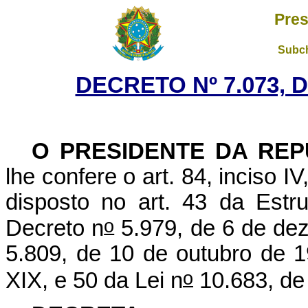
Pres
Subch
DECRETO Nº 7.073, D
O PRESIDENTE DA REP
lhe confere o art. 84, inciso I
disposto no art. 43 da Estr
o
Decreto n
5.979, de 6 de dez
5.809, de 10 de outubro de 1
o
XIX, e 50 da Lei n
10.683, de