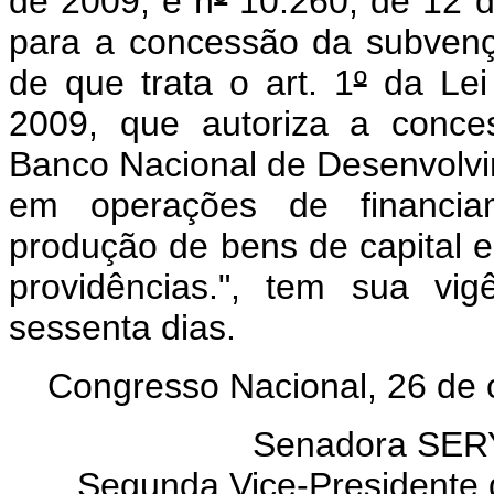
de 2009, e n
º
10.260, de 12 d
para a concessão da subven
de que trata o art. 1
º
da Lei
2009, que autoriza a conc
Banco Nacional de Desenvolv
em operações de financia
produção de bens de capital e
providências.", tem sua vi
sessenta dias.
Congresso Nacional, 26 de 
Senadora SE
Segunda Vice-Presidente