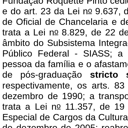
Fundação Roquette Pinto cedid
o
e do art. 23 da Lei n
9.637, d
de Oficial de Chancelaria e d
o
trata a Lei n
8.829, de 22 de
âmbito do Subsistema Integr
Público Federal - SIASS; a
pessoa da família e o afasta
de pós-graduação
stricto
respectivamente, os arts. 83
dezembro de 1990; a transp
o
trata a Lei n
11.357, de 19 
Especial de Cargos da Cultura,
de dezembro de 2005; reabre