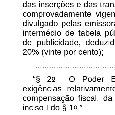
das inserções e das tra
comprovadamente vigen
divulgado pelas emissor
intermédio de tabela pú
de publicidade, deduz
20% (vinte por cento);
...................................
o
“§ 2
O Poder Exec
exigências relativamen
compensação fiscal, da 
o
inciso I do § 1
.”