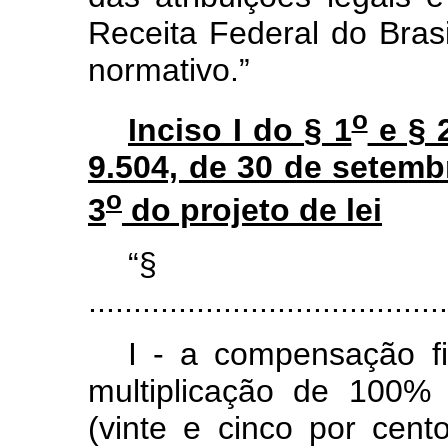
Receita Federal do Brasi
normativo.”
o
Inciso I do § 1
e § 
9.504, de 30 de setembr
o
3
do projeto de lei
“
.......................................
I - a compensação fi
multiplicação de 100%
(vinte e cinco por cent