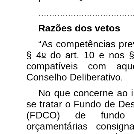
...................................
Razões dos vetos
“As competências previ
o
§ 4
do art. 10 e nos 
compatíveis com aque
Conselho Deliberativo.
No que concerne ao in
se tratar o Fundo de De
(FDCO) de fundo c
orçamentárias consign