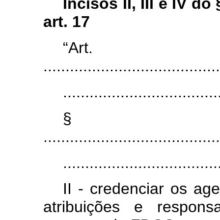
Incisos II, III e IV do 
art. 17
“Ar
........................................
...................................
§
........................................
...................................
II - credenciar os ag
atribuições e respons