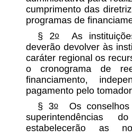
cumprimento das diretri
programas de financiame
o
§ 2
As instituições
deverão devolver às insti
caráter regional os rec
o cronograma de re
financiamento, indep
pagamento pelo tomador 
o
§ 3
Os conselhos de
superintendências do
estabelecerão as 