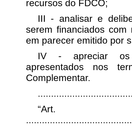
recursos do FDCO;
III - analisar e deli
serem financiados com
em parecer emitido por s
IV - apreciar os 
apresentados nos te
Complementar.
...................................
“Ar
.......................................