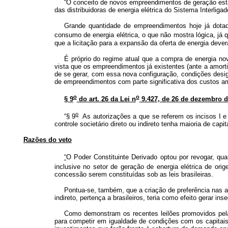
“O conceito de novos empreendimentos de geração está 
das distribuidoras de energia elétrica do Sistema Interliga
Grande quantidade de empreendimentos hoje já dotado
consumo de energia elétrica, o que não mostra lógica, já q
que a licitação para a expansão da oferta de energia de
É próprio do regime atual que a compra de energia nov
vista que os empreendimentos já existentes (ante a amor
de se gerar, com essa nova configuração, condições desi
de empreendimentos com parte significativa dos custos a
o
o
§ 9
do art. 26 da Lei n
9.427, de 26 de dezembro de
o
“§ 9
As autorizações a que se referem os incisos I e 
controle societário direto ou indireto tenha maioria de capit
Razões do veto
“
O Poder Constituinte Derivado optou por revogar, q
inclusive no setor de geração de energia elétrica de orig
concessão serem constituídas sob as leis brasileiras.
Pontua-se, também, que a criação de preferência nas au
indireto, pertença a brasileiros, teria como efeito gerar 
Como demonstram os recentes leilões promovidos pela
para competir em igualdade de condições com os capitais e