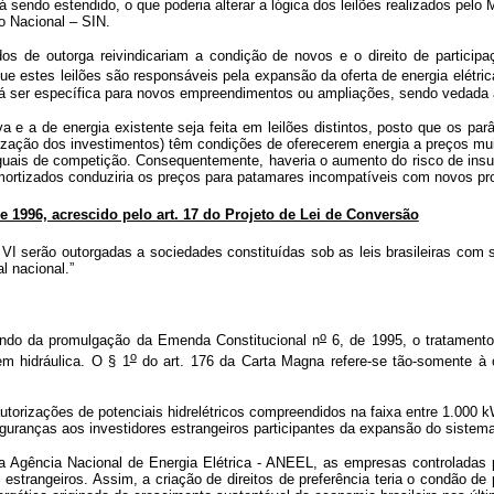
sendo estendido, o que poderia alterar a lógica dos leilões realizados pelo
do Nacional – SIN.
s de outorga reivindicariam a condição de novos e o direito de partici
ue estes leilões são responsáveis pela expansão da oferta de energia elétric
verá ser específica para novos empreendimentos ou ampliações, sendo vedad
a e a de energia existente seja feita em leilões distintos, posto que os p
tização dos investimentos) têm condições de oferecerem energia a preços m
guais de competição. Consequentemente, haveria o aumento do risco de insuf
mortizados conduziria os preços para patamares incompatíveis com novos pr
 1996, acrescido pelo art. 17 do Projeto de Lei de Conversão
VI serão outorgadas a sociedades constituídas sob as leis brasileiras com 
al nacional.”
o
uando da promulgação da Emenda Constitucional n
6, de 1995, o tratamento
o
em hidráulica. O § 1
do art. 176 da Carta Magna refere-se tão-somente à 
torizações de potenciais hidrelétricos compreendidos na faixa entre 1.000 k
inseguranças aos investidores estrangeiros participantes da expansão do sistem
 Agência Nacional de Energia Elétrica - ANEEL, as empresas controladas p
strangeiros. Assim, a criação de direitos de preferência teria o condão de 