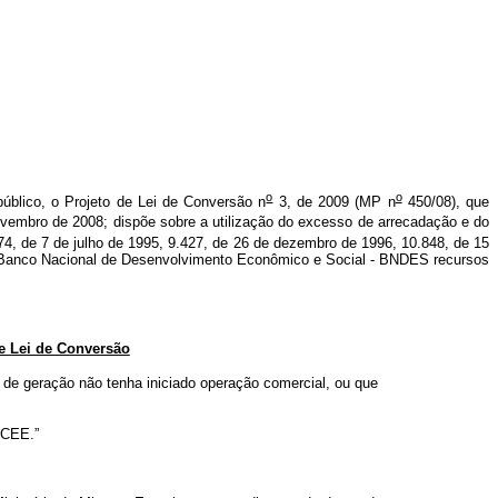
o
o
público, o Projeto de Lei de Conversão n
3, de 2009 (MP n
450/08), que
vembro de 2008; dispõe sobre a utilização do excesso de arrecadação e do
4, de 7 de julho de 1995, 9.427, de 26 de dezembro de 1996, 10.848, de 15
 ao Banco Nacional de Desenvolvimento Econômico e Social - BNDES recursos
de Lei de Conversão
 de geração não tenha iniciado operação comercial, ou que
CCEE.”