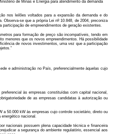
 Ministério de Minas e Energia para atendimento da demanda
pação nos leilões voltados para a expansão da demanda e do
o
a. Observa-se que a própria Lei n
10.848, de 2004, preconiza
a a participação de empreendimentos de geração existentes.
arâmetros para formação de preço são incompatíveis, tendo em
uito menores que os novos empreendimentos. Há possibilidade
iciência de novos investimentos, uma vez que a participação
ojetos.”
sede e administração no País, preferencialmente àquelas cujo
 preferencial às empresas constituídas com capital nacional,
obrigatoriedade de as empresas candidatas à autorização ou
W a 50.000 kW às empresas cujo controle societário, direto ou
a energético nacional.
or nacionais possuem plena capacidade técnica e financeira
prejudicar a segurança do ambiente regulatório, essencial aos