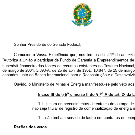
Senhor Presidente do Senado Federal,
o
Comunico a Vossa Excelência que, nos termos do § 1
do art. 66 
“Autoriza a União a participar de Fundo de Garantia a Empreendimentos de 
superávit financeiro das fontes de recursos existentes no Tesouro Nacional; 
de março de 2004, 3.890-A, de 25 de abril de 1961, 10.847, de 15 de març
captados junto ao Banco Internacional para a Reconstrução e o Desenvolv
Ouvido, o Ministério de Minas e Energia manifestou-se pelo veto aos
o
o
I
nciso III do § 6
e inciso II do § 7
-A do art. 2º da L
“III - sejam empreendimentos detentores de outorga de
não seja titular de registro de comercialização de energi
“II - não tenham servido de lastro em contratos de ene
Razões dos vetos