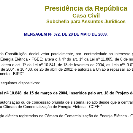
Presidência da República
Casa Civil
Subchefia para Assuntos Jurídicos
MENSAGEM Nº 372, DE 28 DE MAIO DE 2009.
da Constituição, decidi vetar parcialmente, por contrariedade ao interesse 
o
o
o
Energia Elétrica - FGEE; altera o § 4
do art. 1
da Lei n
11.805, de 6 de no
o
o
os
altera o art. 1
da Lei n
10.841, de 18 de fevereiro de 2004, as Leis n
9.07
o de 2004, e 10.438, de 26 de abril de 2002; e autoriza a União a repassar
imento - BIRD”.
 seguintes dispositivos:
o
ei n
10.848, de 15 de março de 2004, inseridos pelo art. 18 do Projeto 
 autorização ou de concessão oriunda de sistema isolado desde que a central
a na Câmara de Comercialização de Energia Elétrica - CCEE.”
rgia elétrica registrados na Câmara de Comercialização de Energia Elétrica - 