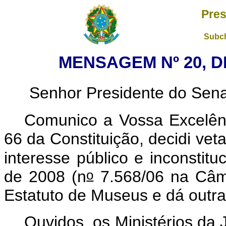
Pres
Subch
MENSAGEM Nº 20, DE
Senhor Presidente do Sen
Comunico a Vossa Excelên
66 da Constituição, decidi vet
interesse público e inconstitu
o
de 2008 (n
7.568/06 na Câma
Estatuto de Museus e dá outra
Ouvidos, os Ministérios da 