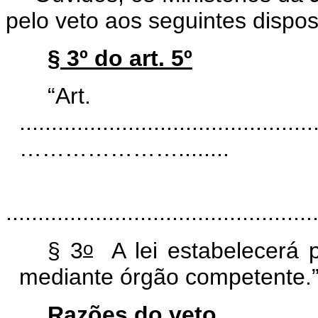
pelo veto aos seguintes dispos
§ 3º do art. 5º
“A
..............................................
…………………........
................................................
o
§ 3
A lei estabelecerá 
mediante órgão competente.
Razões do veto