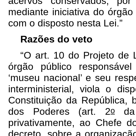
acervos conservados, por m
mediante iniciativa do órgã
com o disposto nesta Lei.”
Razões do veto
“O art. 10 do Projeto de
órgão público responsáve
‘museu nacional’ e seu respe
interministerial, viola o di
Constituição da República,
o
dos Poderes (art. 2
da 
privativamente, ao Chefe d
decreto, sobre a organizaçã