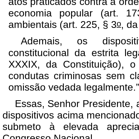
atos praticados contra a ord
economia popular (art. 1
o
ambientais (art. 225, § 3
, d
Ademais, os disposit
constitucional da estrita l
XXXIX, da Constituição), o
condutas criminosas sem cl
omissão vedada legalmente.
Essas, Senhor Presidente, 
dispositivos acima mencionado
submeto à elevada aprec
Congresso Nacional.