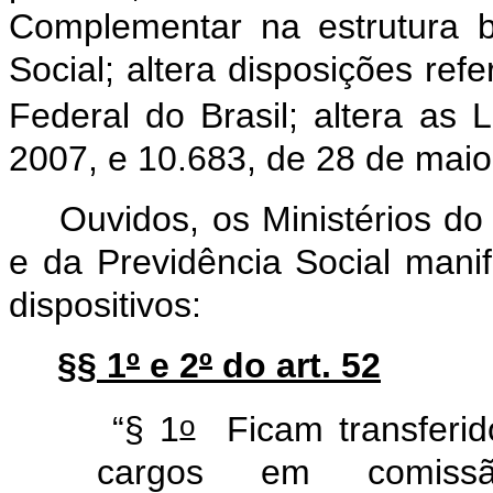
Complementar na estrutura b
Social; altera disposições refe
Federal do Brasil; altera as L
2007, e 10.683, de 28 de maio
Ouvidos, os Ministérios d
e da Previdência Social mani
dispositivos:
§§ 1
º
e 2
º
do art. 52
o
“§ 1
Ficam transferido
cargos em comiss