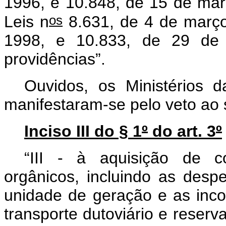
1996, e 10.848, de 15 de mar
os
Leis n
8.631, de 4 de março
1998, e 10.833, de 29 de
providências”.
Ouvidos, os Ministérios
manifestaram-se pelo veto ao 
Inciso III do § 1
º
do art. 3
º
“III - à aquisição de c
orgânicos, incluindo as desp
unidade de geração e as inco
transporte dutoviário e reser