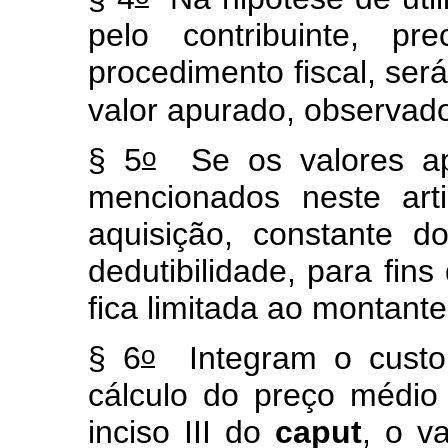
pelo contribuinte, pr
procedimento fiscal, ser
valor apurado, observado
o
§ 5
Se os valores ap
mencionados neste art
aquisição, constante d
dedutibilidade, para fins
fica limitada ao montante
o
§ 6
Integram o custo 
cálculo do preço médio
inciso III do
caput
, o v