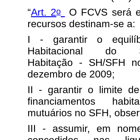
o
“
Art. 2
O FCVS será es
recursos destinam-se a:
I - garantir o equil
Habitacional do 
Habitação - SH/SFH no
dezembro de 2009;
II - garantir o limite 
financiamentos habit
mutuários no SFH, observ
III - assumir, em nom