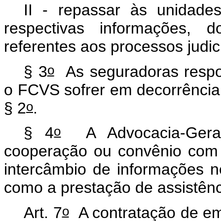
II - repassar às unidad
respectivas informações, d
referentes aos processos judici
o
§ 3
As seguradoras respon
o FCVS sofrer em decorrência
o
§ 2
.
o
§ 4
A Advocacia-Geral
cooperação ou convênio com
intercâmbio de informações 
como a prestação de assistênci
o
Art. 7
A contratação de emp