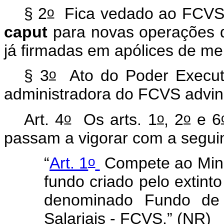
o
§ 2
Fica vedado ao FCVS o
caput
para novas operações d
já firmadas em apólices de m
o
§ 3
Ato do Poder Executiv
administradora do FCVS advin
o
o
o
Art. 4
Os arts. 1
, 2
e 6
passam a vigorar com a segui
o
“
Art. 1
Compete ao Mini
fundo criado pelo extint
denominado Fundo de
Salariais - FCVS.” (NR)