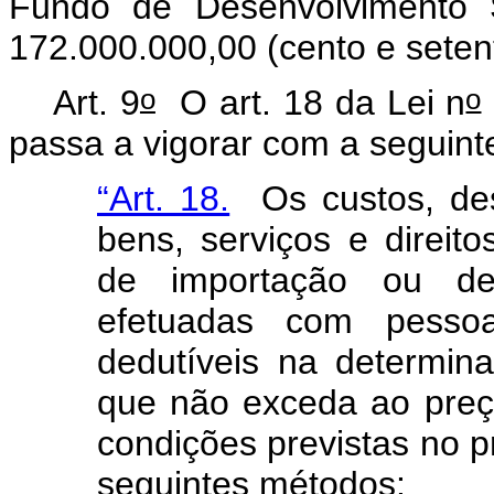
Fundo de Desenvolvimento S
172.000.000,00 (cento e setent
o
o
Art. 9
O art. 18 da Lei n
passa a vigorar com a seguin
“Art. 18.
Os custos, des
bens, serviços e direit
de importação ou de
efetuadas com pessoa
dedutíveis na determina
que não exceda ao preç
condições previstas no p
seguintes métodos: