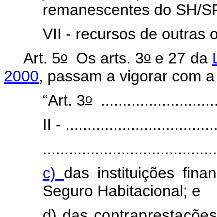
remanescentes do SH/S
VII - recursos de outras 
o
o
Art. 5
Os arts. 3
e 27 da
2000
, passam a vigorar com a
o
“Art. 3
...........................
II - ..................................
........................................
c)
das instituições fin
Seguro Habitacional; e
d) das
contraprestações