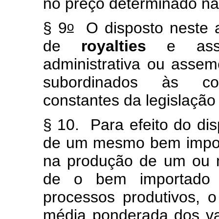
no preço determinado na 
o
§ 9
O disposto neste a
de
royalties
e assist
administrativa ou asse
subordinados às con
constantes da legislação 
§ 10. Para efeito do disp
de um mesmo bem import
na produção de um ou m
de o bem importado s
processos produtivos, o
média ponderada dos va