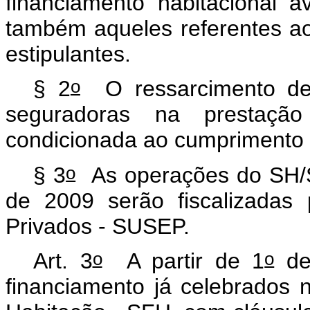
financiamento habitacional
também aqueles referentes ao
estipulantes.
o
§ 2
O ressarcimento de 
seguradoras na prestaçã
condicionada ao cumprimento 
o
§ 3
As operações do SH/S
de 2009 serão fiscalizadas
Privados - SUSEP.
o
o
Art. 3
A partir de 1
de 
financiamento já celebrados 