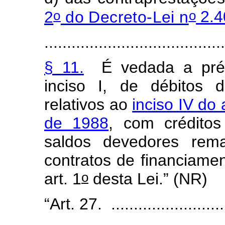
o
o
2
do Decreto-Lei n
2.4
........................................
§ 11.
É vedada a prév
inciso I, de débitos da
relativos ao
inciso IV do 
de 1988
, com créditos
saldos devedores rema
contratos de financiamen
o
art. 1
desta Lei.” (NR)
“Art. 27. ...........................