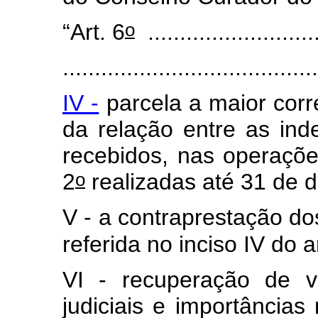
o
“Art. 6
...........................
........................................
IV -
parcela a maior cor
da relação entre as in
recebidos, nas operações
o
2
realizadas até 31 de 
V - a contraprestação do
referida no inciso IV do ar
VI - recuperação de v
judiciais e importâncias