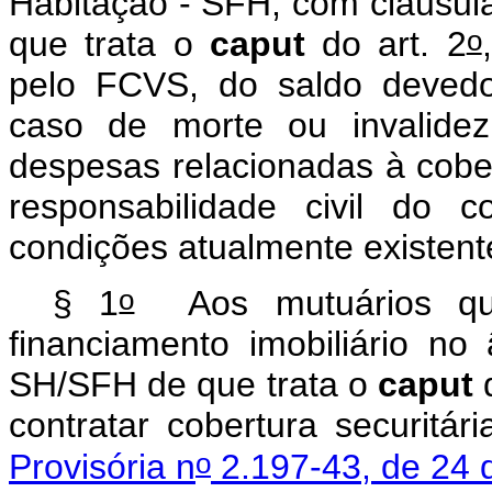
Habitação - SFH, com cláusul
o
que trata o
caput
do art. 2
pelo FCVS, do saldo devedor
caso de morte ou invalide
despesas relacionadas à cober
responsabilidade civil do 
condições atualmente existent
o
§ 1
Aos mutuários que
financiamento imobiliário n
SH/SFH de que trata o
caput
contratar cobertura securitá
o
Provisória n
2.197-43, de 24 