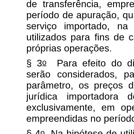
de transferência, empre
período de apuração, qua
serviço importado, n
utilizados para fins de 
próprias operações.
o
§ 3
Para efeito do dis
serão considerados, p
parâmetro, os preços 
jurídica importadora 
exclusivamente, em op
empreendidas no períod
o
§ 4
Na hipótese de uti