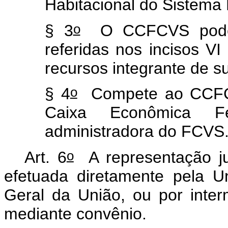
Habitacional do Sistema 
o
§ 3
O CCFCVS poderá
referidas nos incisos VI
recursos integrante de su
o
§ 4
Compete ao CCFCV
Caixa Econômica F
administradora do FCVS
o
Art. 6
A representação j
efetuada diretamente pela U
Geral da União, ou por inte
mediante convênio.