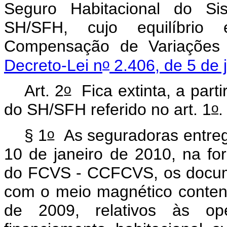
Seguro Habitacional do Si
SH/SFH, cujo equilíbri
Compensação de Variações 
o
Decreto-Lei n
2.406, de 5 de 
o
Art. 2
Fica extinta, a parti
o
do SH/SFH referido no art. 1
o
§ 1
As seguradoras entreg
10 de janeiro de 2010, na fo
do FCVS - CCFCVS, os docum
com o meio magnético conten
de 2009, relativos às op