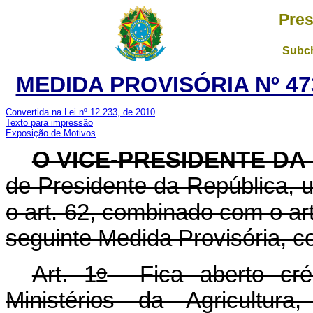
Pres
Subch
MEDIDA PROVISÓRIA Nº 47
Convertida na Lei nº 12.233, de 2010
Texto para impressão
Exposição de Motivos
O VICE-PRESIDENTE DA
de Presidente da República, u
o art. 62, combinado com o art
seguinte Medida Provisória, co
o
Art. 1
Fica aberto crédi
Ministérios da Agricultur