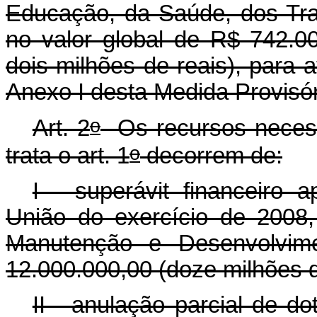
Educação, da Saúde, dos Tra
no valor global de R$ 742.0
dois milhões de reais), para
Anexo I desta Medida Provisór
o
Art. 2
Os recursos necessá
o
trata o art. 1
decorrem de:
I - superávit financeiro 
União do exercício de 2008,
Manutenção e Desenvolvim
12.000.000,00 (doze milhões d
II - anulação parcial de d