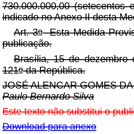
730.000.000,00 (setecentos e
indicado no Anexo II desta Me
o
Art. 3
Esta Medida Provisó
publicação.
Brasília, 15 de dezembro
o
121
da República.
JOSÉ ALENCAR GOMES DA 
Paulo Bernardo Silva
E
ste texto não substitui o pu
Download para anexo