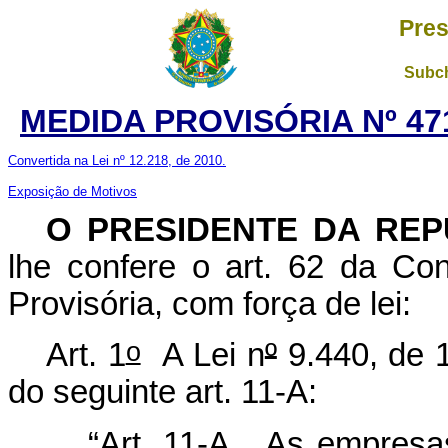
Pres
Subch
MEDIDA PROVISÓRIA Nº 47
Convertida na Lei nº 12.218, de 2010.
Exposição de Motivos
O PRESIDENTE DA REP
lhe confere o art. 62 da Con
Provisória, com força de lei:
o
Art. 1
A Lei n
º
9.440, de 1
do seguinte art. 11-A:
“Art. 11-A. As empresas