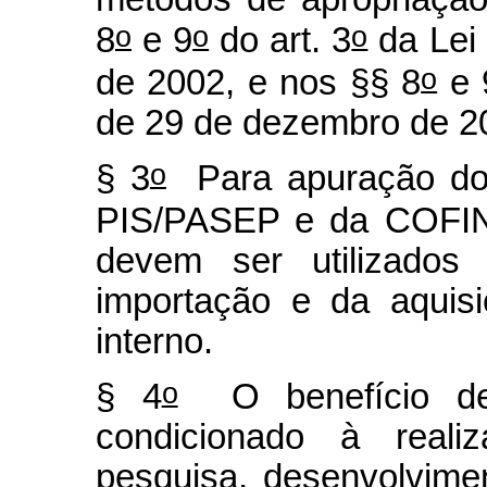
o
o
o
8
e 9
do art. 3
da Lei
o
de 2002, e nos §§ 8
e 
de 29 de dezembro de 2
o
§ 3
Para apuração do 
PIS/PASEP e da COFIN
devem ser utilizados 
importação e da aquis
interno.
o
§ 4
O benefício de q
condicionado à reali
pesquisa, desenvolvime