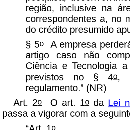
região, inclusive na á
correspondentes a, no m
do crédito presumido ap
o
§ 5
A empresa perderá 
artigo caso não compr
Ciência e Tecnologia a
o
previstos no § 4
, 
regulamento.” (NR)
o
o
Art. 2
O art. 1
da
Lei 
passa a vigorar com a seguin
o
“Art. 1
...........................