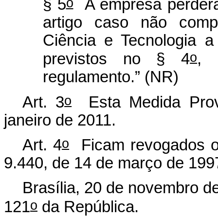
o
§ 5
A empresa perderá 
artigo caso não compr
Ciência e Tecnologia a
o
previstos no § 4
, 
regulamento.” (NR)
o
Art. 3
Esta Medida Provi
janeiro de 2011.
o
Art. 4
Ficam revogados os i
9.440, de 14 de março de 199
Brasília, 20 de novembro d
o
121
da República.