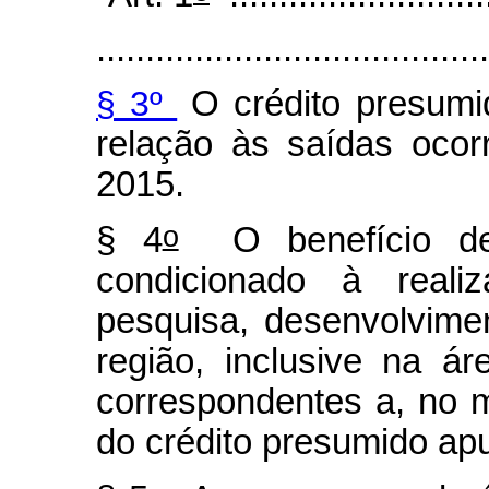
.......................................
§ 3º
O crédito presumi
relação às saídas oco
2015.
o
§ 4
O benefício de q
condicionado à reali
pesquisa, desenvolvime
região, inclusive na á
correspondentes a, no m
do crédito presumido ap