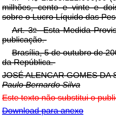
milhões, cento e vinte e doi
sobre o Lucro Líquido das Pes
o
Art. 3
Esta Medida Provisó
publicação.
Brasília, 5 de outubro de 2
da República.
JOSÉ ALENCAR GOMES DA S
Paulo Bernardo Silva
E
ste texto não substitui o pu
Download para anexo