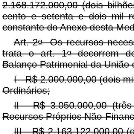
2.168.172.000,00 (dois bilhõe
cento e setenta e dois mil 
constante do Anexo desta Med
o
Art. 2
Os recursos necessá
o
trata o art. 1
decorrem de 
Balanço Patrimonial da União 
I - R$ 2.000.000,00 (dois m
Ordinários;
II - R$ 3.050.000,00 (três
Recursos Próprios Não-Financ
III - R$ 2.163.122.000,00 (