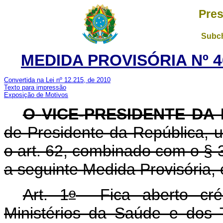
Pres
Subch
MEDIDA PROVISÓRIA Nº 4
Convertida na Lei nº 12.215, de 2010
Texto para impressão
Exposição de Motivos
O
VICE-PRESIDENTE DA
de Presidente da República, u
o art. 62, combinado com o § 
a seguinte Medida Provisória, 
o
Art. 1
Fica aberto crédi
Ministérios da Saúde e dos 