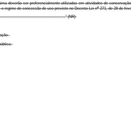
ima deverão ser preferencialmente utilizadas em atividades de conservaçã
o
o o regime de concessão de uso previsto no Decreto-Lei n
271, de 28 de feve
..........................................................” (NR)
cação.
ública.