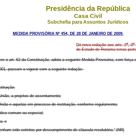
Presidência da República
Casa Civil
Subchefia para Assuntos Jurídicos
MEDIDA PROVISÓRIA Nº 454, DE 28 DE JANEIRO DE 2009.
o
o
Dá nova redação aos arts. 2
, 3
do Estado de Roraima terras pert
re o art. 62 da Constituição, adota a seguinte Medida Provisória, com força d
001, passam a vigorar com a seguinte redação:
tituição;
 União, a projetos de assentamento;
 União e aquelas em processo de instituição, conforme regulamento;
blico comum ou especial;
a; e
tenham sido extintos por descumprimento de cláusula resolutória.” (NR)