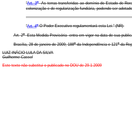
o
“
Art. 3
As terras transferidas ao domínio do Estado de Rora
colonização e de regularização fundiária, podendo ser adotad
........................................................................................
o
“
Art. 4
O Poder Executivo regulamentará esta Lei.” (NR)
o
Art. 2
Esta Medida Provisória entra em vigor na data de sua publi
o
o
Brasília, 28 de janeiro de 2009; 188
da Independência e 121
da Rep
LUIZ INÁCIO LULA DA SILVA
Guilherme Cassel
E
ste texto não substitui o publicado no DOU de 29.1.2009