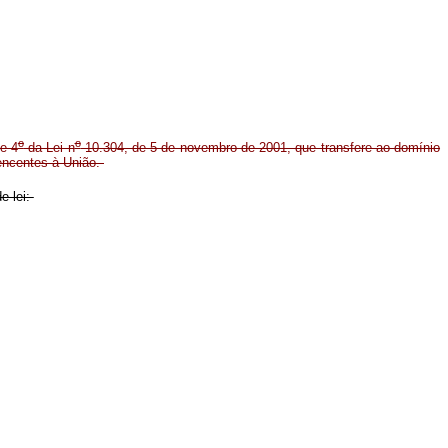
o
o
e 4
da Lei n
10.304, de 5 de novembro de 2001, que transfere ao domínio
encentes à União.
e lei: