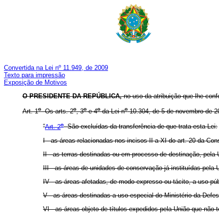
Convertida na Lei nº 11.949, de 2009
Texto para impressão
Exposição de Motivos
O
PRESIDENTE DA REPÚBLICA,
no uso da atribuição que lhe confe
o
o
o
o
o
Art. 1
Os arts. 2
, 3
e 4
da Lei n
10.304, de 5 de novembro de 2
o
“
Art. 2
São excluídas da transferência de que trata esta Lei:
I - as áreas relacionadas nos incisos II a XI do art. 20 da Cons
II - as terras destinadas ou em processo de destinação, pela
III - as áreas de unidades de conservação já instituídas pela
IV - as áreas afetadas, de modo expresso ou tácito, a uso pú
V - as áreas destinadas a uso especial do Ministério da Defes
VI - as áreas objeto de títulos expedidos pela União que não 