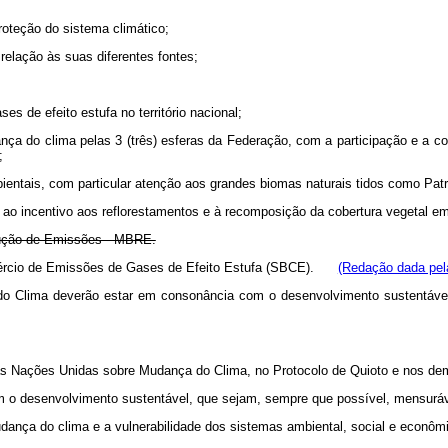
roteção do sistema climático;
relação às suas diferentes fontes;
s de efeito estufa no território nacional;
a do clima pelas 3 (três) esferas da Federação, com a participação e a col
;
ientais, com particular atenção aos grandes biomas naturais tidos como Patr
e ao incentivo aos reflorestamentos e à recomposição da cobertura vegetal e
edução de Emissões - MBRE.
Comércio de Emissões de Gases de Efeito Estufa (SBCE).
(Redação dada pela
 do Clima deverão estar em consonância com o desenvolvimento sustentáve
s Nações Unidas sobre Mudança do Clima, no Protocolo de Quioto e nos dema
 o desenvolvimento sustentável, que sejam, sempre que possível, mensuráv
udança do clima e a vulnerabilidade dos sistemas ambiental, social e econôm