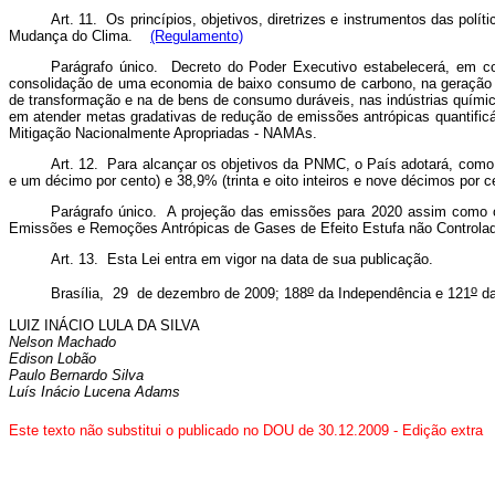
Art. 11.
Os princípios, objetivos, diretrizes e instrumentos das polí
Mudança do Clima.
(Regulamento)
Parágrafo único. Decreto do Poder Executivo estabelecerá, em c
consolidação de uma economia de baixo consumo de carbono, na geração e di
de transformação e na de bens de consumo duráveis, nas indústrias químicas
em atender metas gradativas de redução de emissões antrópicas quantific
Mitigação Nacionalmente Apropriadas - NAMAs.
Art. 12. Para alcançar os objetivos da PNMC, o País adotará, como c
e um décimo por cento) e 38,9% (trinta e oito inteiros e nove décimos po
Parágrafo único. A projeção das emissões para 2020 assim como o
Emissões e Remoções Antrópicas de Gases de Efeito Estufa não Controlado
Art. 13. Esta Lei entra em vigor na data de sua publicação.
o
o
Brasília, 29 de dezembro de 2009; 188
da Independência e 121
da
LUIZ INÁCIO LULA DA SILVA
Nelson Machado
Edison Lobão
Paulo Bernardo Silva
Luís Inácio Lucena Adams
Este texto não substitui o publicado no DOU de 30.12.2009 - Edição extra