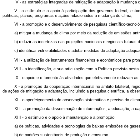
IV - as estratégias integradas de mitigação e adaptação à mudança do
V - o estímulo e o apoio à participação dos governos federal, esta
políticas, planos, programas e ações relacionados à mudança do clima;
VI - a promoção e o desenvolvimento de pesquisas científico-tecnológ
a) mitigar a mudança do clima por meio da redução de emissões antró
b) reduzir as incertezas nas projeções nacionais e regionais futuras
c) identificar vulnerabilidades e adotar medidas de adaptação adequa
VII - a utilização de instrumentos financeiros e econômicos para pr
VIII - a identificação, e sua articulação com a Política prevista nest
IX - o apoio e o fomento às atividades que efetivamente reduzam a
X - a promoção da cooperação internacional no âmbito bilateral, regi
de ações de mitigação e adaptação, incluindo a pesquisa científica, a obse
XI - o aperfeiçoamento da observação sistemática e precisa do clima
XII - a promoção da disseminação de informações, a educação, a ca
XIII - o estímulo e o apoio à manutenção e à promoção:
a) de práticas, atividades e tecnologias de baixas emissões de gases
b) de padrões sustentáveis de produção e consumo.