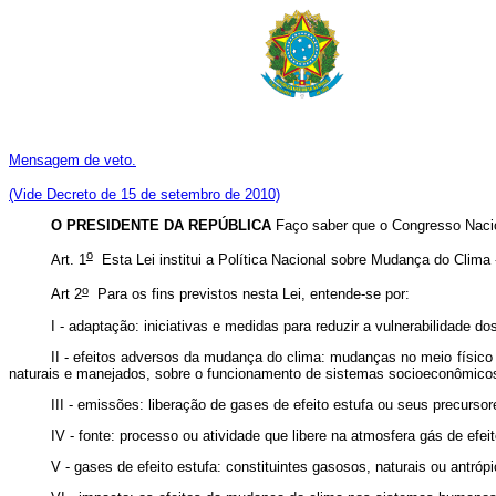
Mensagem de veto.
(Vide Decreto de 15 de setembro de 2010)
O PRESIDENTE DA REPÚBLICA
Faço saber que o Congresso Nacio
o
Art. 1
Esta Lei institui a Política Nacional sobre Mudança do Clima 
o
Art 2
Para os fins previstos nesta Lei, entende-se por:
I - adaptação: iniciativas e medidas para reduzir a vulnerabilidade 
II - efeitos adversos da mudança do clima: mudanças no meio físico 
naturais e manejados, sobre o funcionamento de sistemas socioeconômico
III - emissões: liberação de gases de efeito estufa ou seus precurs
IV - fonte: processo ou atividade que libere na atmosfera gás de efeit
V - gases de efeito estufa: constituintes gasosos, naturais ou antró