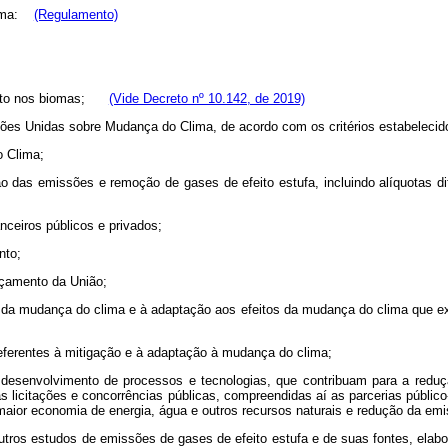
Clima:
(Regulamento)
mento nos biomas;
(Vide Decreto nº 10.142, de 2019)
es Unidas sobre Mudança do Clima, de acordo com os critérios estabelecid
o Clima;
ução das emissões e remoção de gases de efeito estufa, incluindo alíquotas 
anceiros públicos e privados;
nto;
rçamento da União;
ão da mudança do clima e à adaptação aos efeitos da mudança do clima que
eferentes à mitigação e à adaptação à mudança do clima;
o desenvolvimento de processos e tecnologias, que contribuam para a red
as licitações e concorrências públicas, compreendidas aí as parcerias públi
maior economia de energia, água e outros recursos naturais e redução da emi
er outros estudos de emissões de gases de efeito estufa e de suas fontes, e