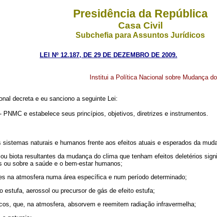
Presidência da República
Casa Civil
Subchefia para Assuntos Jurídicos
LEI Nº 12.187, DE 29 DE DEZEMBRO DE 2009.
Institui a Política Nacional sobre Mudança d
nal decreta e eu sanciono a seguinte Lei:
- PNMC e estabelece seus princípios, objetivos, diretrizes e instrumentos.
dos sistemas naturais e humanos frente aos efeitos atuais e esperados da mud
ou biota resultantes da mudança do clima que tenham efeitos deletérios sign
s ou sobre a saúde e o bem-estar humanos;
ores na atmosfera numa área específica e num período determinado;
o estufa, aerossol ou precursor de gás de efeito estufa;
picos, que, na atmosfera, absorvem e reemitem radiação infravermelha;