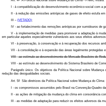
Art. 4
A Política Nacional sobre Mudança do Clima - PNMC visará:
I - à compatibilização do desenvolvimento econômico-social com a p
II - à redução das emissões antrópicas de gases de efeito estufa em 
III –
(VETADO)
;
IV - ao fortalecimento das remoções antrópicas por sumidouros de gase
V - à implementação de medidas para promover a adaptação à mudanç
em particular aqueles especialmente vulneráveis aos seus efeitos adversos
VI - à preservação, à conservação e à recuperação dos recursos amb
VII - à consolidação e à expansão das áreas legalmente protegidas 
VIII - ao estímulo ao desenvolvimento do Mercado Brasileiro de R
VIII - ao estímulo ao desenvolvimento do Sistema Brasileiro de 
Parágrafo único. Os objetivos da Política Nacional sobre Mudança
redução das desigualdades sociais.
o
Art. 5
São diretrizes da Política Nacional sobre Mudança do Clima:
I - os compromissos assumidos pelo Brasil na Convenção-Quadro da
II - as ações de mitigação da mudança do clima em consonância com
III - as medidas de adaptação para reduzir os efeitos adversos da m