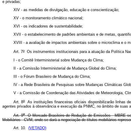
e privadas;
XIV - as medidas de divulgação, educação e conscientização;
XV - o monitoramento climático nacional;
XVI - os indicadores de sustentabilidade;
XVII - o estabelecimento de padrões ambientais e de metas, quantifi
XVIII - a avaliação de impactos ambientais sobre o microclima e o m
o
Art. 7
Os instrumentos institucionais para a atuação da Política N
I - o Comitê Interministerial sobre Mudança do Clima;
II - a Comissão Interministerial de Mudança Global do Clima;
III - o Fórum Brasileiro de Mudança do Clima;
IV - a Rede Brasileira de Pesquisas sobre Mudanças Climáticas Glob
V - a Comissão de Coordenação das Atividades de Meteorologia, Clima
o
Art. 8
As instituições financeiras oficiais disponibilizarão linhas
agentes privados à observância e execução da PNMC, no âmbito de suas aç
o
Art. 9
O Mercado Brasileiro de Redução de Emissões - MBRE será o
Mobiliários - CVM, onde se dará a negociação de títulos mobiliários represe
Art. 10.
(VETADO)