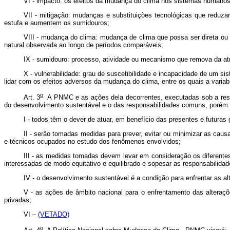
VI - impacto: os efeitos da mudança do clima nos sistemas humanos 
VII - mitigação: mudanças e substituições tecnológicas que red
estufa e aumentem os sumidouros;
VIII - mudança do clima: mudança de clima que possa ser direta ou 
natural observada ao longo de períodos comparáveis;
IX - sumidouro: processo, atividade ou mecanismo que remova da atmo
X - vulnerabilidade: grau de suscetibilidade e incapacidade de um s
lidar com os efeitos adversos da mudança do clima, entre os quais a variab
o
Art. 3
A PNMC e as ações dela decorrentes, executadas sob a respon
do desenvolvimento sustentável e o das responsabilidades comuns, porém d
I - todos têm o dever de atuar, em benefício das presentes e futuras
II - serão tomadas medidas para prever, evitar ou minimizar as causa
e técnicos ocupados no estudo dos fenômenos envolvidos;
III - as medidas tomadas devem levar em consideração os diferente
interessadas de modo equitativo e equilibrado e sopesar as responsabilidad
IV - o desenvolvimento sustentável é a condição para enfrentar as a
V - as ações de âmbito nacional para o enfrentamento das alteraçõe
privadas;
VI –
(VETADO)
o