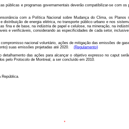
ticas públicas e programas governamentais deverão compatibilizar-se com os pr
onsonância com a Política Nacional sobre Mudança do Clima, os Planos s
stribuição de energia elétrica, no transporte público urbano e nos sistema
 fina e de base, na indústria de papel e celulose, na mineração, na indústr
áveis e verificáveis, considerando as especificidades de cada setor, inclu
ompromisso nacional voluntário, ações de mitigação das emissões de gases d
r cento) suas emissões projetadas até 2020.
(Regulamento)
 detalhamento das ações para alcançar o objetivo expresso no
caput
serão
s pelo Protocolo de Montreal, a ser concluído em 2010.
 República.
*