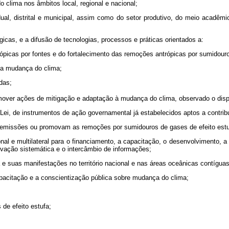
 clima nos âmbitos local, regional e nacional;
dual, distrital e municipal, assim como do setor produtivo, do meio acadê
icas, e a difusão de tecnologias, processos e práticas orientados a:
picas por fontes e do fortalecimento das remoções antrópicas por sumidouro
 da mudança do clima;
das;
omover ações de mitigação e adaptação à mudança do clima, observado o dispo
a Lei, de instrumentos de ação governamental já estabelecidos aptos a contribu
s emissões ou promovam as remoções por sumidouros de gases de efeito estu
onal e multilateral para o financiamento, a capacitação, o desenvolvimento, 
rvação sistemática e o intercâmbio de informações;
 e suas manifestações no território nacional e nas áreas oceânicas contíguas
pacitação e a conscientização pública sobre mudança do clima;
 de efeito estufa;