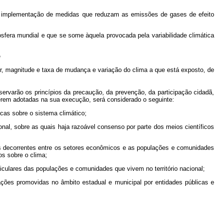
a implementação de medidas que reduzam as emissões de gases de efeito
sfera mundial e que se some àquela provocada pela variabilidade climática
e
er, magnitude e taxa de mudança e variação do clima a que está exposto, de
ervarão os princípios da precaução, da prevenção, da participação cidadã,
serem adotadas na sua execução, será considerado o seguinte:
icas sobre o sistema climático;
onal, sobre as quais haja razoável consenso por parte dos meios científicos
os decorrentes entre os setores econômicos e as populações e comunidades
os sobre o clima;
iculares das populações e comunidades que vivem no território nacional;
 ações promovidas no âmbito estadual e municipal por entidades públicas e