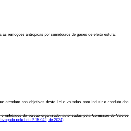
ra as remoções antrópicas por sumidouros de gases de efeito estufa;
 que atendam aos objetivos desta Lei e voltadas para induzir a conduta dos
e entidades de balcão organizado, autorizadas pela Comissão de Valores
Revogado pela Lei nº 15.042, de 2024)