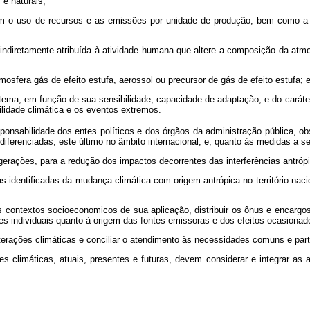
e naturais;
uzam o uso de recursos e as emissões por unidade de produção, bem como 
indiretamente atribuída à atividade humana que altere a composição da atmo
sfera gás de efeito estufa, aerossol ou precursor de gás de efeito estufa; 
istema, em função de sua sensibilidade, capacidade de adaptação, e do carát
ilidade climática e os eventos extremos.
sabilidade dos entes políticos e dos órgãos da administração pública, obs
iferenciadas, este último no âmbito internacional, e, quanto às medidas a 
 gerações, para a redução dos impactos decorrentes das interferências antróp
s identificadas da mudança climática com origem antrópica no território naci
s contextos socioeconomicos de sua aplicação, distribuir os ônus e encarg
es individuais quanto à origem das fontes emissoras e dos efeitos ocasionad
lterações climáticas e conciliar o atendimento às necessidades comuns e part
s climáticas, atuais, presentes e futuras, devem considerar e integrar as