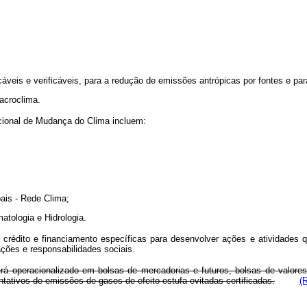
cáveis e verificáveis, para a redução de emissões antrópicas por fontes e pa
acroclima.
acional de Mudança do Clima incluem:
ais - Rede Clima;
tologia e Hidrologia.
 de crédito e financiamento específicas para desenvolver ações e atividades
ões e responsabilidades sociais.
peracionalizado em bolsas de mercadorias e futuros, bolsas de valores 
ntativos de emissões de gases de efeito estufa evitadas certificadas.
(