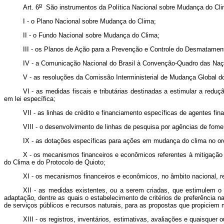
o
Art. 6
São instrumentos da Política Nacional sobre Mudança do 
I - o Plano Nacional sobre Mudança do Clima;
II - o Fundo Nacional sobre Mudança do Clima;
III - os Planos de Ação para a Prevenção e Controle do Desmata
IV - a Comunicação Nacional do Brasil à Convenção-Quadro das Naçõ
V - as resoluções da Comissão Interministerial de Mudança Global d
VI - as medidas fiscais e tributárias destinadas a estimular a red
em lei específica;
VII - as linhas de crédito e financiamento específicas de agentes fin
VIII - o desenvolvimento de linhas de pesquisa por agências de fome
IX - as dotações específicas para ações em mudança do clima no o
X - os mecanismos financeiros e econômicos referentes à mitigaç
do Clima e do Protocolo de Quioto;
XI - os mecanismos financeiros e econômicos, no âmbito nacional, r
XII - as medidas existentes, ou a serem criadas, que estimulem 
adaptação, dentre as quais o estabelecimento de critérios de preferência n
de serviços públicos e recursos naturais, para as propostas que propiciem 
XIII - os registros, inventários, estimativas, avaliações e quaisqu