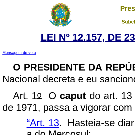
Pres
Subch
LEI Nº 12.157, DE 
Mensagem de veto
O PRESIDENTE DA REPÚ
Nacional decreta e eu sanciono
o
Art. 1
O
caput
do art. 13
de 1971, passa a vigorar com 
“Art. 13
. Hasteia-se dia
a do Mercosul: