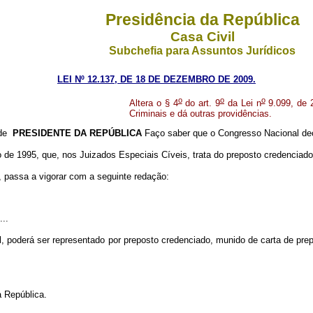
Presidência da República
Casa Civil
Subchefia para Assuntos Jurídicos
LEI Nº 12.137, DE 18 DE DEZEMBRO DE 2009.
o
o
o
Altera o § 4
do art. 9
da Lei n
9.099, de 
Criminais e dá outras providências.
 de
PRESIDENTE DA REPÚBLICA
Faço saber que o Congresso Nacional dec
de 1995, que, nos Juizados Especiais Cíveis, trata do preposto credenciado pa
 passa a vigorar com a seguinte redação:
...
ual, poderá ser representado por preposto credenciado, munido de carta de pr
 República.