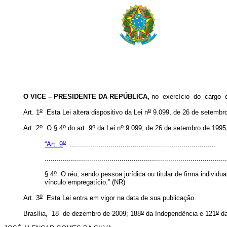
O VICE – PRESIDENTE DA REPÚBLICA,
no exercício do cargo
o
o
Art. 1
Esta Lei altera dispositivo da Lei n
9.099, de 26 de setembro 
o
o
o
o
Art. 2
O § 4
do art. 9
da Lei n
9.099, de 26 de setembro de 1995,
o
“Art. 9
........................................................................
..........................................................................................
o
§ 4
O réu, sendo pessoa jurídica ou titular de firma individ
vínculo empregatício.” (NR)
o
Art. 3
Esta Lei entra em vigor na data de sua publicação.
o
o
Brasília, 18 de dezembro de 2009; 188
da Independência e 121
da