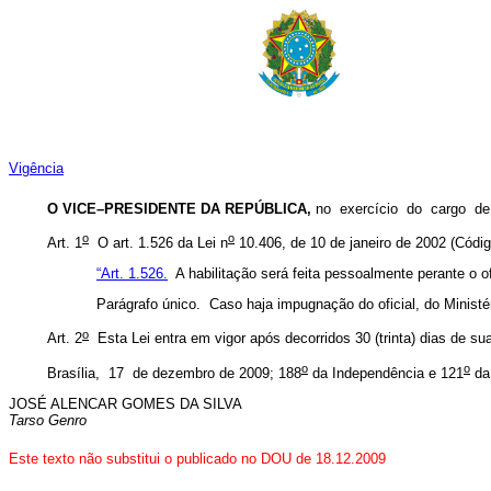
Vigência
O VICE–PRESIDENTE DA REPÚBLICA,
no exercício do cargo 
o
o
Art. 1
O art. 1.526 da Lei n
10.406, de 10 de janeiro de 2002 (Códig
“Art. 1.526.
A habilitação será feita pessoalmente perante o ofi
Parágrafo único. Caso haja impugnação do oficial, do Ministéri
o
Art. 2
Esta Lei entra em vigor após decorridos 30 (trinta) dias de sua
o
o
Brasília, 17 de dezembro de 2009; 188
da Independência e 121
da
JOSÉ ALENCAR GOMES DA SILVA
Tarso Genro
Este texto não substitui o publicado no DOU de 18.12.2009