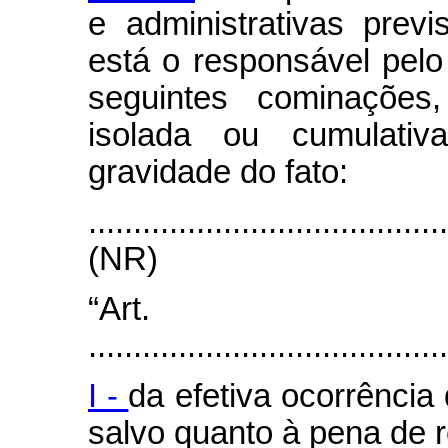
e administrativas previ
está o responsável pelo
seguintes cominações
isolada ou cumulati
gravidade do fato:
.......................................
(NR)
“Art
.......................................
I -
da efetiva ocorrência
salvo quanto à pena de 