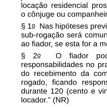
locação residencial pr
o cônjuge ou companheir
o
§ 1
Nas hipóteses previst
sub-rogação será comuni
ao fiador, se esta for a m
o
§ 2
O fiador pode
responsabilidades no pra
do recebimento da com
rogado, ficando respon
durante 120 (cento e vin
locador.” (NR)