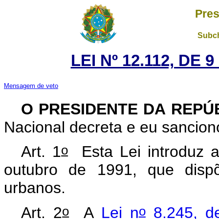
Pres
Subch
LEI Nº 12.112, DE
Mensagem de veto
O PRESIDENTE DA REPÚ
Nacional decreta e eu sanciono
o
Art. 1
Esta Lei introduz a
outubro de 1991, que disp
urbanos.
o
o
Art. 2
A
Lei n
8.245, d