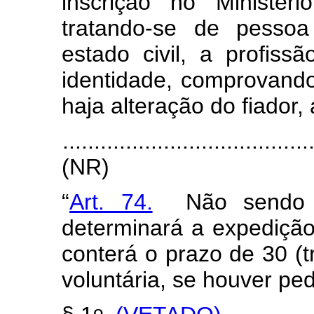
inscrição no Ministér
tratando-se de pessoa
estado civil, a profis
identidade, comprovand
haja alteração do fiador,
.......................................
(NR)
“
Art. 74.
Não sendo re
determinará a expediçã
conterá o prazo de 30 (t
voluntária, se houver pe
o