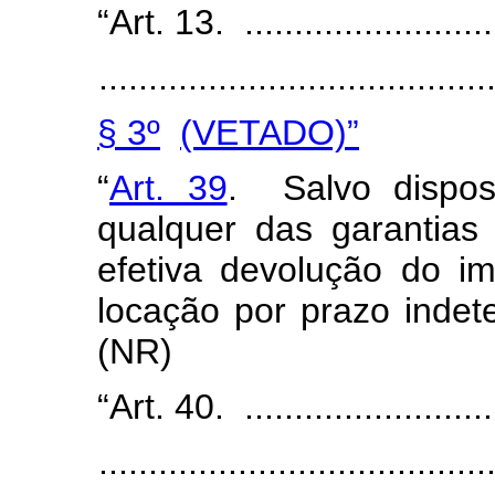
“Art. 13. ...........................
.......................................
§ 3º
(VETADO)”
“
Art. 39
. Salvo disposi
qualquer das garantias
efetiva devolução do i
locação por prazo indete
(NR)
“Art. 40. ...........................
.......................................