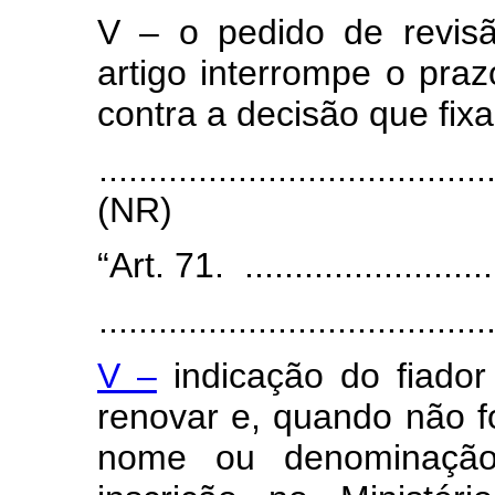
V – o pedido de revisão
artigo interrompe o praz
contra a decisão que fixa
.......................................
(NR)
“Art. 71. ...........................
.......................................
V –
indicação do fiador
renovar e, quando não 
nome ou denominação