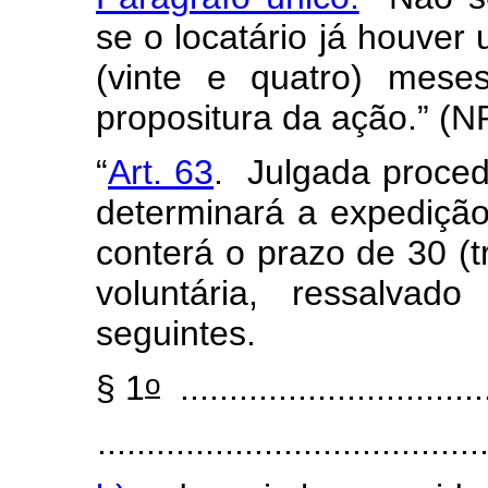
se o locatário já houver 
(vinte e quatro) mese
propositura da ação.” (N
“
Art. 63
. Julgada proced
determinará a expediçã
conterá o prazo de 30 (t
voluntária, ressalvad
seguintes.
o
§ 1
................................
.......................................