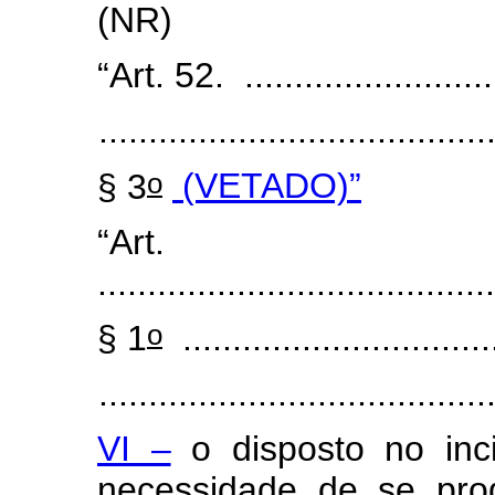
(NR)
“Art. 52. ...........................
.......................................
o
§ 3
(VETADO)”
“Art
........................................
o
§ 1
................................
.......................................
VI –
o disposto no inci
necessidade de se pro