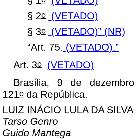
§ 1
(VETADO)
o
§ 2
(VETADO)
o
§ 3
(VETADO)” (NR)
“Art. 75.
(VETADO).”
o
Art. 3
(VETADO)
Brasília, 9 de dezembro
o
121
da República.
LUIZ INÁCIO LULA DA SILVA
Tarso Genro
Guido Mantega