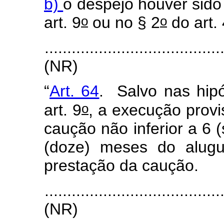
b)
o despejo houver sid
o
o
art. 9
ou no § 2
do art. 
.......................................
(NR)
“
Art. 64
. Salvo nas hip
o
art. 9
, a execução prov
caução não inferior a 6 
(doze) meses do alugu
prestação da caução.
.......................................
(NR)