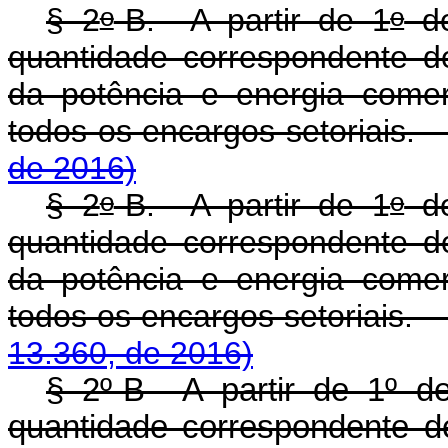
o
o
§ 2
-B. A partir de 1
de
quantidade correspondente de
da potência e energia comer
todos os encargos seto
de 2016)
o
o
§ 2
-B. A partir de 1
de
quantidade correspondente de
da potência e energia comer
todos os encargos set
13.360, de 2016)
§ 2º-B A partir de 1º de
quantidade correspondente de