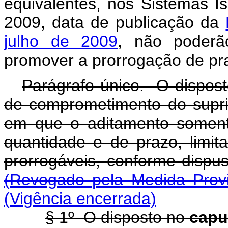
equivalentes, nos Sistemas I
2009, data de publicação da
julho de 2009
, não poderã
promover a prorrogação de pr
Parágrafo único. O dispos
de comprometimento do suprim
em que o aditamento soment
quantidade e de prazo, limit
prorrogáveis, conforme dispu
(Revogado pela Medida Provi
(Vigência encerrada)
§ 1º O disposto no
cap