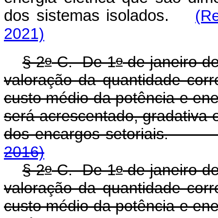
dos sistemas isolados.
(R
2021)
o
o
§ 2
-C. De 1
de janeiro d
valoração da quantidade corr
custo médio da potência e en
será acrescentado, gradativa 
dos encargos setoria
2016)
o
o
§ 2
-C. De 1
de janeiro d
valoração da quantidade corr
custo médio da potência e en