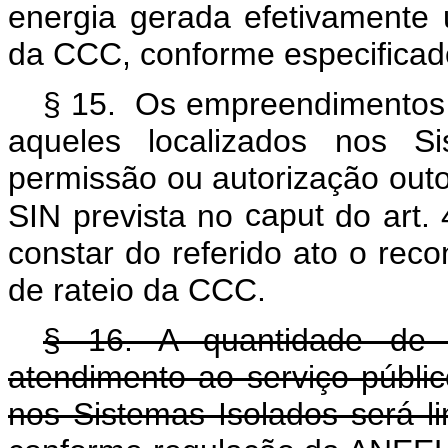
energia gerada efetivamente 
da CCC, conforme especificad
§ 15. Os empreendimentos d
aqueles localizados nos S
permissão ou autorização outo
SIN prevista no
caput
do art. 
constar do referido ato o rec
de rateio da CCC.
§ 16. A quantidade de 
atendimento ao serviço público
nos Sistemas Isolados será li