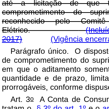
até a licitação de que 
comprometimento do supri
reconhecido pelo Comit
Elétrico.
(Inclu
2017)
(Vigência encerr
Parágrafo único. O dispos
de comprometimento do suprim
em que o aditamento soment
quantidade e de prazo, limit
prorrogáveis, conforme dispus
o
Art. 3
A Conta de Consum
tratam o
§ 3º do art. 1º
e o
a