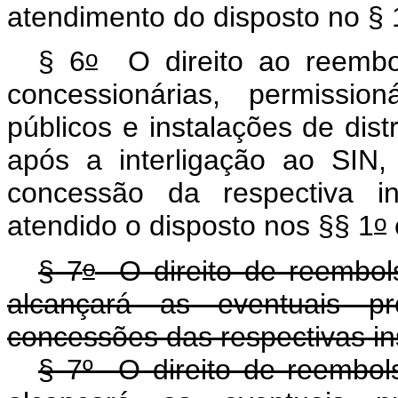
atendimento do disposto no § 
o
§ 6
O direito ao reembol
concessionárias, permissio
públicos e instalações de distr
após a interligação ao SIN,
concessão da respectiva i
o
atendido o disposto nos §§ 1
o
§ 7
O direito de reembols
alcançará as eventuais pr
concessões das respectivas in
§ 7º O direito de reembols