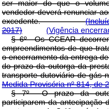
ser maior do que o volume
vendedor deverá renunciar aos
excedente.
(Inclu
2017)
(Vigência encerra
§ 6º Os CCEAR decorrent
empreendimentos de que tra
o encerramento da entrega de e
do prazo da outorga da presta
transporte dutoviário
Medida Provisória nº 814, de 
§ 7º O prazo da outorg
participarem da antecipação 