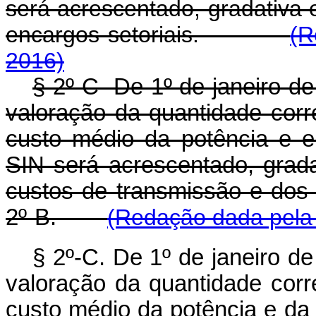
será acrescentado, gradativa
encargos setoriais.
(R
2016)
§ 2º-C De 1º de janeiro d
valoração da quantidade corr
custo médio da potência e 
SIN será acrescentado, grad
custos de transmissão e dos 
2º-B.
(Redação dada pela 
§ 2º-C. De 1º de janeiro d
valoração da quantidade corr
custo médio da potência e da