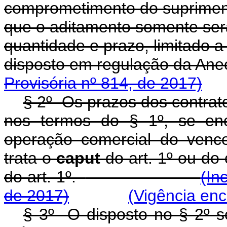
comprometimento do supriment
que o aditamento somente ser
quantidade e prazo, limitado a
disposto em regulação da Ane
Provisória nº 814, de 2017)
§ 2º Os prazos dos contrat
nos termos do § 1º, se en
operação comercial do vence
trata o
caput
do art. 1º ou do
do art. 1º.
(In
de 2017)
(Vigência enc
§ 3º O disposto no § 2º se