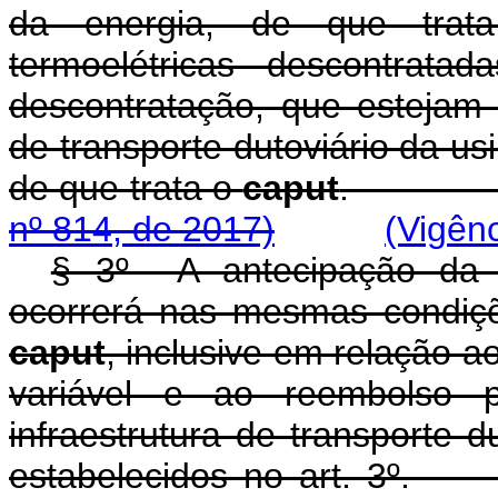
da energia, de que tra
termoelétricas descontrat
descontratação, que estejam
de transporte dutoviário da us
de que trata o
caput
nº 814, de 2017)
(Vigên
§ 3º A antecipação da o
ocorrerá nas mesmas condiçõe
caput
, inclusive em relação ao
variável e ao reembolso
infraestrutura de transporte d
estabelecidos no 