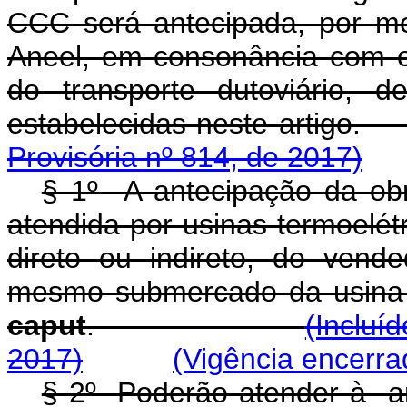
CCC será antecipada, por m
Aneel, em consonância com o 
do transporte dutoviário, 
estabelecidas nest
Provisória nº 814, de 2017)
§ 1º A antecipação da obr
atendida por usinas termoelét
direto ou indireto, do vend
mesmo submercado da usina c
caput
.
(Incluí
2017)
(Vigência encerra
§ 2º Poderão atender à an