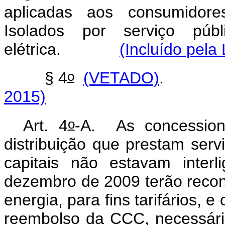
aplicadas aos consumidore
Isolados por serviço públ
elétrica.
(Incluído pela
o
§ 4
(VETADO)
2015)
o
Art. 4
-A. As concessioná
distribuição que prestam ser
capitais não estavam inte
dezembro de 2009 terão reco
energia, para fins tarifários, e
reembolso da CCC, necessário