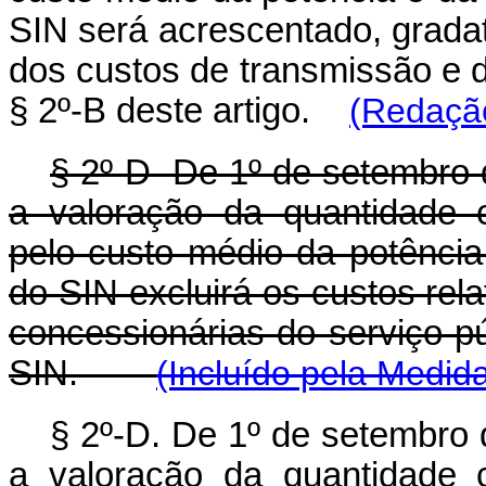
SIN será acrescentado, grada
dos custos de transmissão e d
§ 2º-B deste artigo.
(Redação
§ 2º-D De 1º de setembro 
a valoração da quantidade c
pelo custo médio da potênci
do SIN excluirá os custos rel
concessionárias do serviço pú
SIN.
(Incluído pela
Medida
§ 2º-D. De 1º de setembro
a valoração da quantidade c