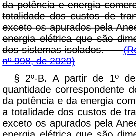
da potência e energia comerc
totalidade dos custos de tra
exceto os apurados pela Anee
energia elétrica que são di
dos sistemas isolados.
(R
nº 998, de 2020)
§ 2º-B. A partir de 1º d
quantidade correspondente de
da potência e da energia com
a totalidade dos custos de tr
exceto os apurados pela Anee
energia elétrica que são di