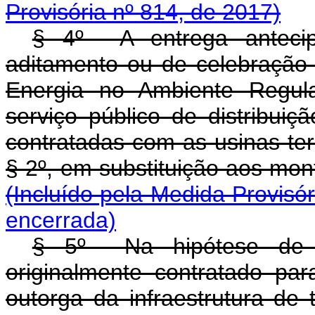
Provisória nº 814, de 2017)
§ 4º A entrega antecip
aditamento ou de celebração
Energia no Ambiente Regul
serviço público de distribuiç
contratadas com as usinas ter
§ 2º, em substituição ao
(Incluído pela Medida Provisór
encerrada)
§ 5º Na hipótese de o
originalmente contratado pa
outorga da infraestrutura de 