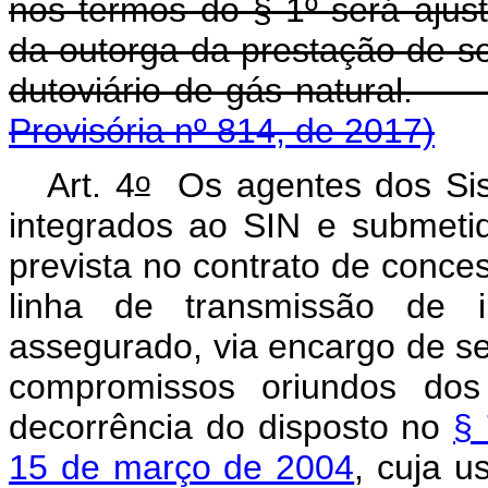
nos termos do § 1º será ajus
da outorga da prestação de ser
dutoviário de gás
Provisória nº 814, de 2017)
o
Art. 4
Os agentes dos Sis
integrados ao SIN e submetid
prevista no contrato de conc
linha de transmissão de i
assegurado, via encargo de se
compromissos oriundos dos
decorrência do disposto no
§ 
15 de março de 2004
, cuja u