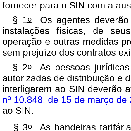
fornecer para o SIN com a ausê
o
§ 1
Os agentes deverão p
instalações físicas, de seu
operação e outras medidas pr
sem prejuízo dos contratos exi
o
§ 2
As pessoas jurídicas 
autorizadas de distribuição e 
interligarem ao SIN deverão 
nº 10.848, de 15 de março de
ao SIN.
o
§ 3
As bandeiras tarifári