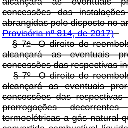
alcançará as eventuais p
concessões das instalações
abrangidas pelo disposto no a
Provisória nº 814, de 2017)
o
§ 7
O direito de reembols
alcançará as eventuais pr
concessões das respectivas in
§ 7º O direito de reembols
alcançará as eventuais pro
concessões das respectivas 
prorrogações decorrente
termoelétricas a gás natural