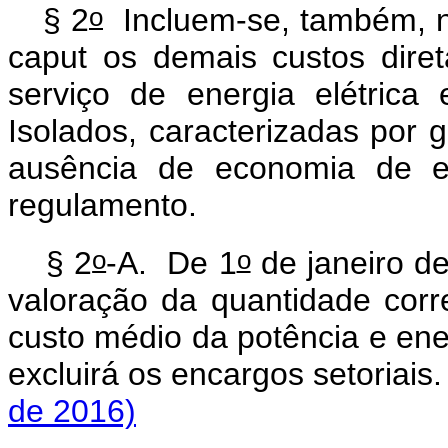
o
§ 2
Incluem-se, também, no
caput
os demais custos diret
serviço de energia elétric
Isolados, caracterizadas por
ausência de economia de es
regulamento.
o
o
§ 2
-A. De 1
de janeiro d
valoração da quantidade corr
custo médio da potência e en
excluirá os encargos set
de 2016)