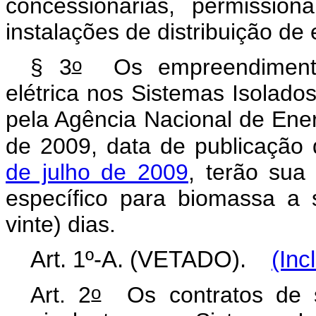
concessionárias, permission
instalações de distribuição de 
o
§ 3
Os empreendimentos
elétrica nos Sistemas Isolados
pela Agência Nacional de Ener
de 2009, data de publicação
de julho de 2009
, terão sua
específico para biomassa a 
vinte) dias.
Art. 1º-A. (VETADO).
(Inc
o
Art. 2
Os contratos de su