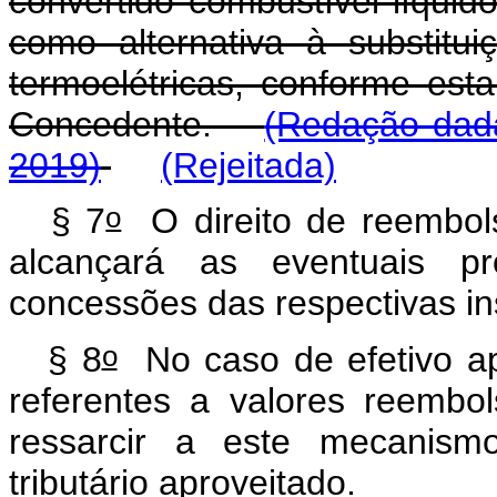
convertido combustível líquido
como alternativa à substitu
termoelétricas, conforme es
Concedente.
(Redação dada
2019)
(Rejeitada)
o
§ 7
O direito de reembols
alcançará as eventuais pr
concessões das respectivas in
o
§ 8
No caso de efetivo apr
referentes a valores reemb
ressarcir a este mecanismo
tributário aproveitado.