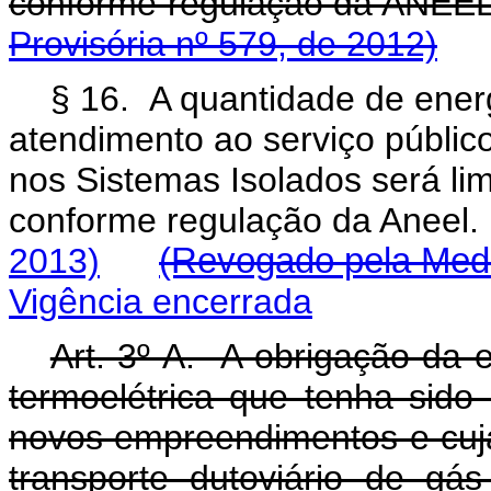
conforme regulação
Provisória nº 579, de 2012)
§ 16. A quantidade de ener
atendimento ao serviço público
nos Sistemas Isolados será lim
conforme regulação da Aneel
2013)
(Revogado pela Medi
Vigência encerrada
Art. 3º-A. A obrigação da e
termoelétrica que tenha sido
novos empreendimentos e cuja
transporte dutoviário de gá