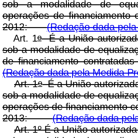
sob a modalidade de equa
operações de financiamento 
2012:
(Redação dada pela 
o
Art. 1
É a União autorizad
sob a modalidade de equalizaç
de financiamento contrata
(Redação dada pela Medida Pro
o
Art. 1
É a União autorizad
sob a modalidade de equalizaç
operações de financiamento c
2013:
(Redação dada pela 
Art. 1º É a União autoriza