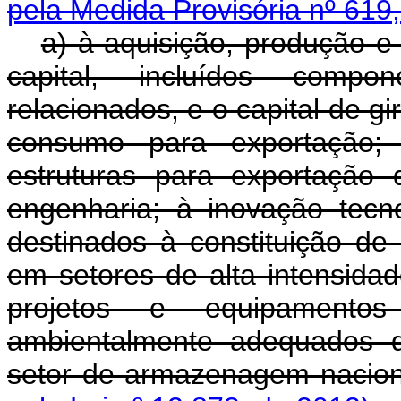
pela Medida Provisória nº 619
a) à aquisição, produção e
capital, incluídos compo
relacionados, e o capital de g
consumo para exportação; 
estruturas para exportação 
engenharia; à inovação tecno
destinados à constituição de
em setores de alta intensida
projetos e equipamento
ambientalmente adequados d
setor de armazenagem nac