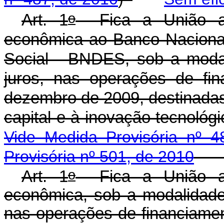
o
Art. 1
Fica a União a
econômica ao Banco Naciona
Social - BNDES, sob a moda
juros, nas operações de fi
dezembro de 2009, destinadas
capital e à inovação tecno
Vide
Medida Provisória nº 4
Provisória nº 501, de 2010
o
Art. 1
Fica a União au
econômica, sob a modalidade
nas operações de financiame