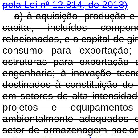
pela Lei nº 12.814, de 2013)
a) à aquisição, produção e
capital, incluídos compo
relacionados, e o capital de g
consumo para exportação; 
estruturas para exportação 
engenharia; à inovação tecno
destinados à constituição de
em setores de alta intensida
projetos e equipamento
ambientalmente adequados d
setor de armazenagem nac