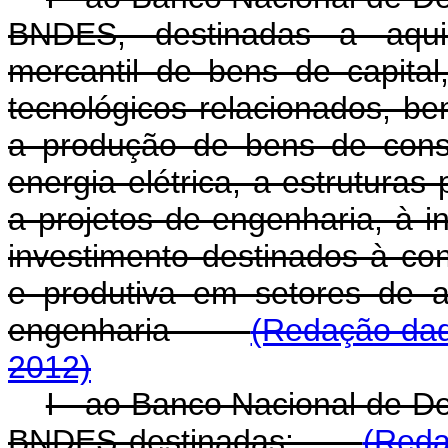
BNDES, destinadas a aqui
mercantil de bens de capital
tecnológicos relacionados, be
a produção de bens de cons
energia elétrica, a estruturas
a projetos de engenharia, à i
investimento destinados à con
e produtiva em setores de a
engenharia
(Redação dad
2012)
I - ao Banco Nacional de D
BNDES destinadas:
(Reda