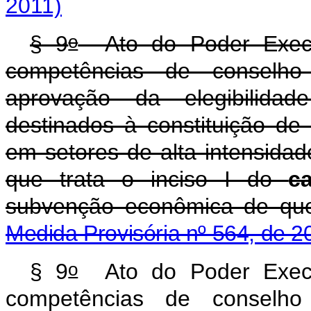
2011)
o
§ 9
Ato do Poder Execut
competências de conselho i
aprovação da elegibilidad
destinados à constituição de
em setores de alta intensida
que trata o inciso I do
c
subvenção econômica de qu
Medida Provisória nº 564, de 2
o
§ 9
Ato do Poder Execut
competências de conselho i