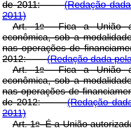
de 2011:
(Redação dada 
2011)
o
Art. 1
Fica a União au
econômica, sob a modalidade
nas operações de financiame
2012:
(Redação dada pela 
o
Art. 1
Fica a União au
econômica, sob a modalidade
nas operações de financiame
de 2012:
(Redação dada
2011)
o
Art. 1
É a União autorizad