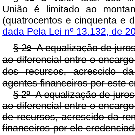
União é limitado ao montan
(quatrocentos e cinquenta e
dada Pela Lei nº 13.132, de 2
o
§ 2
A equalização de juros
ao diferencial entre o encargo
dos recursos, acrescido 
agentes financeiros por este 
§ 2º A equalização de juros
ao diferencial entre o encargo
de recursos, acrescido da 
financeiros por ele creden