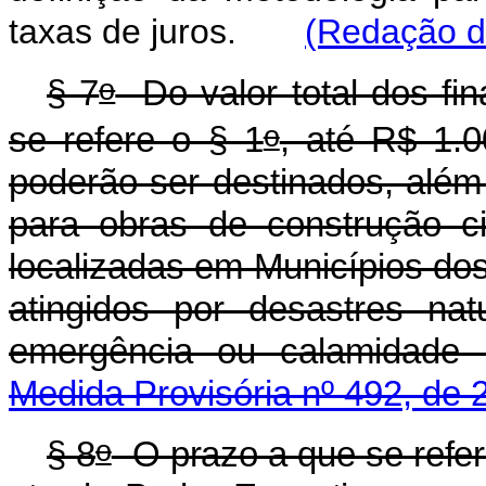
taxas de juros.
(Redação da
o
§ 7
Do valor total dos fi
o
se refere o § 1
, até R$ 1.0
poderão ser destinados, além
para obras de construção ci
localizadas em Municípios d
atingidos por desastres na
emergência ou calamidade 
Medida Provisória nº 492, de 
o
§ 8
O prazo a que se refe