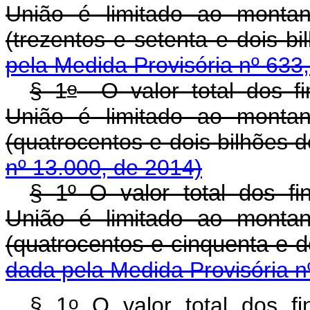
União é limitado ao montan
(trezentos e setenta e dois
pela Medida Provisória nº 633
o
§ 1
O valor total dos fi
União é limitado ao montan
(quatrocentos e dois bilhõe
nº 13.000, de 2014)
§ 1º O valor total dos f
União é limitado ao montan
(quatrocentos e cinquenta e
dada pela Medida Provisória n
o
§ 1
O valor total dos fi