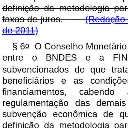
definição da metodologia p
taxas de juros.
(Redação 
de 2011)
o
§ 6
O Conselho Monetário N
entre o BNDES e a FINEP
subvencionados de que tra
beneficiários e as condiçõ
financiamentos, cabend
regulamentação das demais
subvenção econômica de que
definição da metodologia p