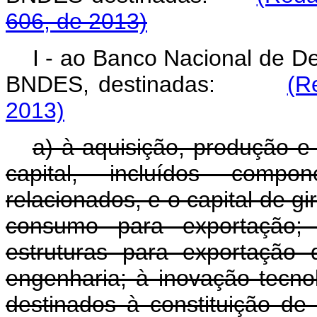
606, de 2013)
I - ao Banco Nacional de D
BNDES, destinadas:
(R
2013)
a) à aquisição, produção e
capital, incluídos compo
relacionados, e o capital de g
consumo para exportação; 
estruturas para exportação 
engenharia; à inovação tecnol
destinados à constituição de