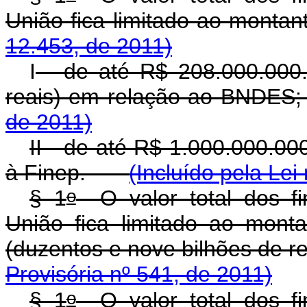
União fica limitado ao m
12.453, de 2011)
I
- de até R$ 208.000.000.
reais) em relação ao BN
de 2011)
II - de até R$ 1.000.000.00
à Finep.
(Incluído pela Lei
o
§ 1
O valor total dos fi
União fica limitado ao mont
(duzentos e nove bilhões de
Provisória nº 541, de 2011)
o
§ 1
O valor total dos fi