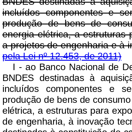
BNDES destinadas à aquisiç
incluídos componentes e ser
produção de bens de consu
energia elétrica, a estruturas
a projetos de engenharia e 
pela Lei nº 12.453, de 2011)
I - ao Banco Nacional de D
BNDES destinadas à aquisiç
incluídos componentes e ser
produção de bens de consumo p
elétrica, a estruturas para exp
de engenharia, à inovação tecn