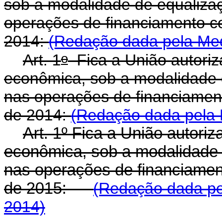
sob a modalidade de equalizaç
operações de financiamento c
2014:
(Redação dada pela Medi
o
Art. 1
Fica a União autori
econômica, sob a modalidade d
nas operações de financiamen
de 2014:
(Redação dada pela L
Art. 1º Fica a União autor
econômica, sob a modalidade 
nas operações de financiamen
de 2015:
(Redação dada pel
2014)