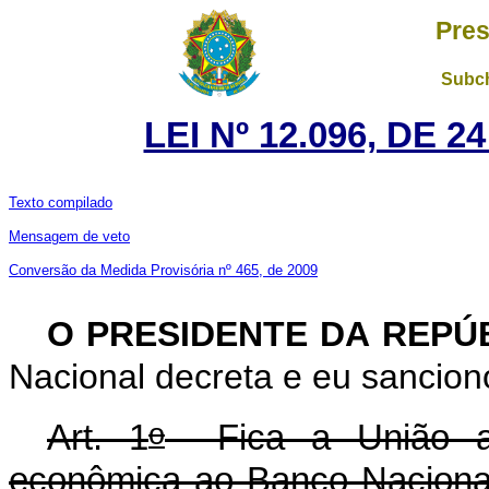
Pres
Subch
LEI Nº 12.096, DE 
Texto compilado
Mensagem de veto
Conversão da Medida Provisória nº 465, de 2009
O PRESIDENTE DA REPÚ
Nacional decreta e eu sanciono
o
Art. 1
Fica a União a
econômica ao Banco Naciona