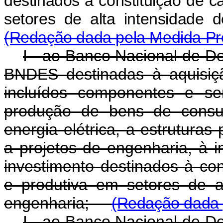
destinados à constituição de c
setores de alta intensidad
(Redação dada pela Medida Pro
I - ao Banco Nacional de D
BNDES destinadas à aquisiç
incluídos componentes e ser
produção de bens de consu
energia elétrica, a estruturas
a projetos de engenharia, à i
investimento destinados à con
e produtiva em setores de a
engenharia;
(Redação dada p
I - ao Banco Nacional de D