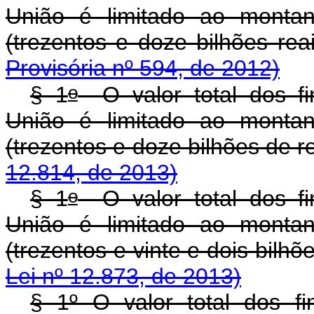
União é limitado ao montan
(trezentos e doze bilhões 
Provisória nº 594, de 2012)
o
§ 1
O valor total dos fi
União é limitado ao montan
(trezentos e doze bilhões d
12.814, de 2013)
o
§ 1
O valor total dos fi
União é limitado ao montan
(trezentos e vinte e dois bi
Lei nº 12.873, de 2013)
§ 1º O valor total dos f