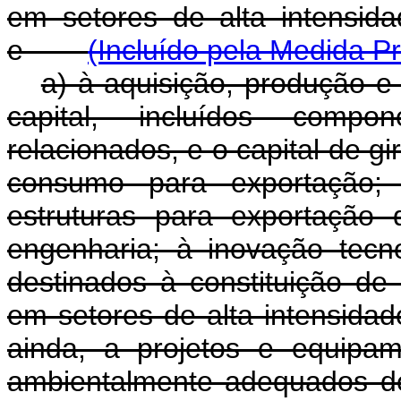
em setores de alta intensid
e
(Incluído pela Medida Pr
a) à aquisição, produção e
capital, incluídos compo
relacionados, e o capital de g
consumo para exportação; 
estruturas para exportação 
engenharia; à inovação tecno
destinados à constituição de
em setores de alta intensida
ainda, a projetos e equipa
ambientalmente adequado