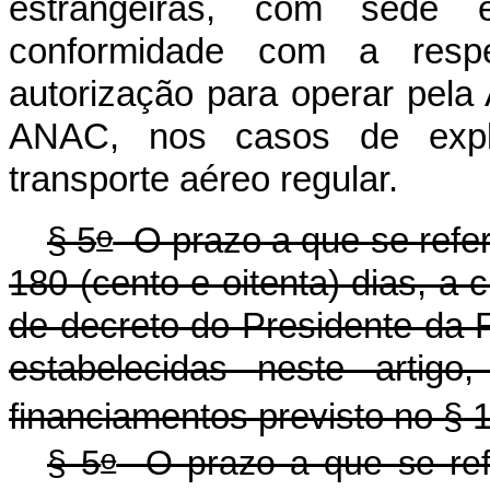
estrangeiras, com sede 
conformidade com a resp
autorização para operar pela 
ANAC, nos casos de explo
transporte aéreo regular.
o
§ 5
O prazo a que se refe
180 (cento e oitenta) dias, a 
de decreto do Presidente da 
estabelecidas neste artigo
financiamentos previsto no § 
o
§ 5
O prazo a que se re