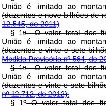
União é limitado ao montan
(duzentos e nove bilhões d
12.545, de 2011)
o
§ 1
O valor total dos fi
União é limitado ao montan
(duzentos e vinte e sete bil
Medida Provisória nº 564, de 2
o
§ 1
O valor total dos fi
União é limitado ao montan
(duzentos e vinte e sete bilhõ
nº 12.712, de 2012).
§ 1º
O valor total dos fi