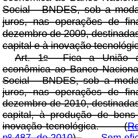
Social - BNDES, sob a moda
juros, nas operações de fi
dezembro de 2009, destinadas
capital e à inovação tecnol
o
Art. 1
Fica a União au
econômica ao Banco Naciona
Social - BNDES, sob a moda
juros, nas operações de fi
dezembro de 2010, destinadas
capital, à produção de ben
inovação tecnológica. (
Re
nº 487, de 2010
)
Sem efi