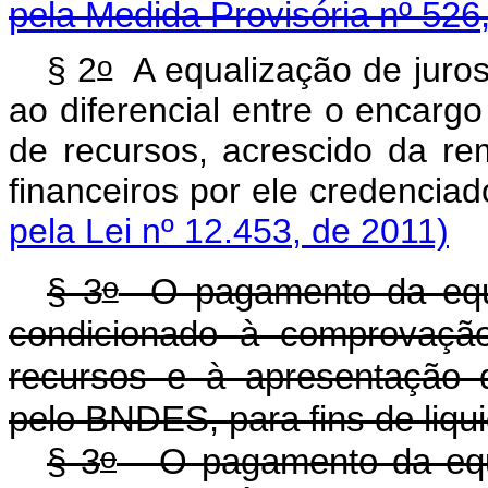
pela Medida Provisória nº 526
o
§ 2
A equalização de juros
ao diferencial entre o encargo
de recursos, acrescido da 
financeiros por ele creden
pela Lei nº 12.453, de 2011)
o
§ 3
O pagamento da equa
condicionado à comprovação
recursos e à apresentação 
pelo BNDES, para fins de liq
o
§ 3
O pagamento da equa