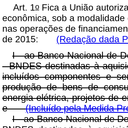
o
Art. 1
Fica a União autoriz
econômica, sob a modalidade d
nas operações de financiamen
de 2015:
(Redação dada Pe
I - ao Banco Nacional de 
- BNDES destinadas à aquisi
incluídos componentes e ser
produção de bens de consu
energia elétrica, projetos de 
e
(Incluído pela Medida Pr
I - ao Banco Nacional de D