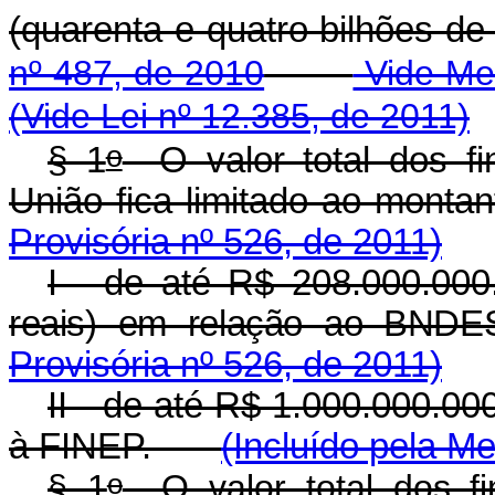
(quarenta e quatro bilhões
nº 487, de 2010
Vide Med
(Vide Lei nº 12.385, de 2011)
o
§ 1
O valor total dos fi
União fica limitado ao mo
Provisória nº 526, de 2011)
I - de até R$ 208.000.000
reais) em relação ao BNDE
Provisória nº 526, de 2011)
II - de até R$ 1.000.000.00
à FINEP.
(Incluído pela Me
o
§ 1
O valor total dos fi