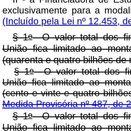
exclusivamente para a moda
(Incluído pela Lei nº 12.453, d
o
§ 1
O valor total dos fi
União fica limitado ao mon
(quarenta e quatro bilhões de r
o
§ 1
O valor total dos fi
União fica limitado ao mont
(cento e vinte e quatro bilh
Medida Provisória nº 487, de 
o
§ 1
O valor total dos fi
União fica limitado ao mon