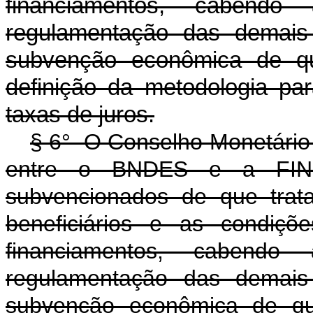
financiamentos, cabend
regulamentação das demais
subvenção econômica de que
definição da metodologia p
taxas de juros.
§ 6° O Conselho Monetário N
entre o BNDES e a FINEP
subvencionados de que trat
beneficiários e as condiçõ
financiamentos, cabend
regulamentação das demais
subvenção econômica de que