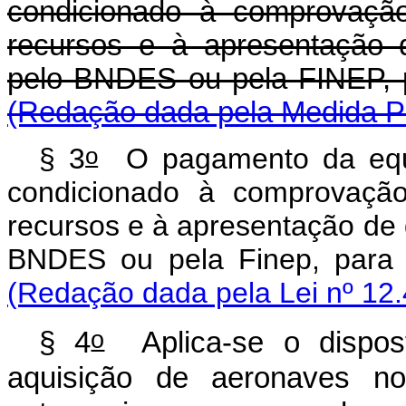
condicionado à comprovação
recursos e à apresentação 
pelo BNDES ou pela FINEP, p
(Redação dada pela Medida Pr
o
§ 3
O pagamento da equa
condicionado à comprovação
recursos e à apresentação de 
BNDES ou pela Finep, para
(Redação dada pela Lei nº 12.
o
§ 4
Aplica-se o dispost
aquisição de aeronaves no