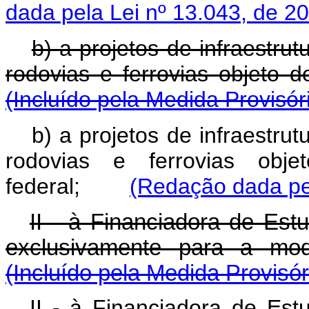
dada pela Lei nº 13.043, de 2
b) a projetos de infraestrut
rodovias e ferrovias objeto 
(Incluído pela Medida Provisór
b) a projetos de infraestrut
rodovias e ferrovias obj
federal;
(Redação dada pel
II - à Financiadora de Est
exclusivamente para a moda
(Incluído pela Medida Provisór
II - à Financiadora de Est