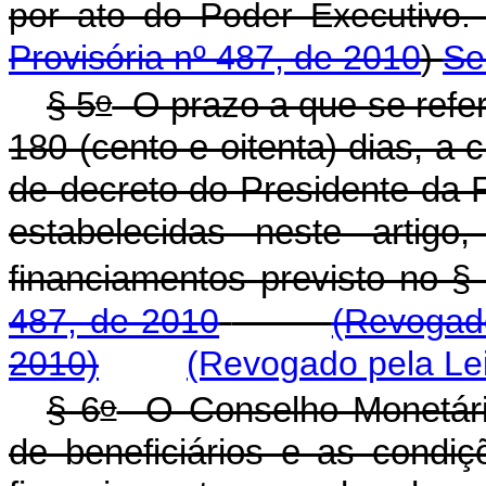
por ato do Poder Execut
Provisória nº 487, de 2010
)
Se
o
§ 5
O prazo a que se refe
180 (cento e oitenta) dias, a 
de decreto do Presidente da 
estabelecidas neste artigo
financiamentos previsto no §
487, de 2010
(Revogado
2010)
(Revogado pela Lei
o
§ 6
O Conselho Monetário
de beneficiários e as condi