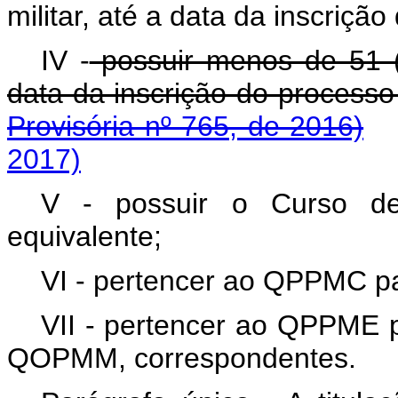
militar, até a data da inscrição
IV -
possuir menos de 51 (
data da inscrição do proces
Provisória nº 765, de 2016)
2017)
V - possuir o Curso de
equivalente;
VI - pertencer ao QPPMC p
VII - pertencer ao QPPME
QOPMM, correspondentes.