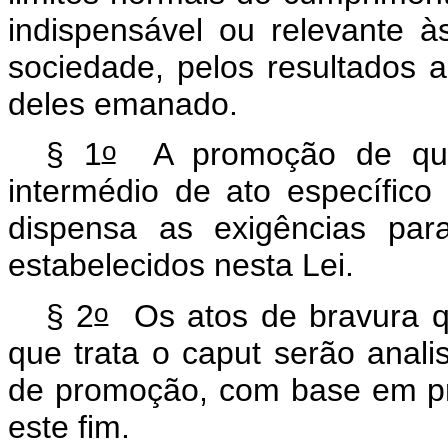
indispensável ou relevante às
sociedade, pelos resultados 
deles emanado.
o
§ 1
A promoção de que t
intermédio de ato específico
dispensa as exigências par
estabelecidos nesta Lei.
o
§ 2
Os atos de bravura q
que trata o
caput
serão anal
de promoção, com base em pr
este fim.