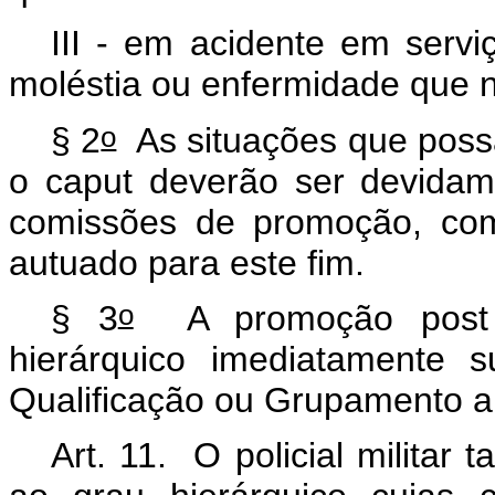
III - em acidente em serv
moléstia ou enfermidade que n
o
§ 2
As situações que poss
o
caput
deverão ser devidam
comissões de promoção, com
autuado para este fim.
o
§ 3
A promoção
pos
hierárquico imediatamente s
Qualificação ou Grupamento a q
Art. 11. O policial milita