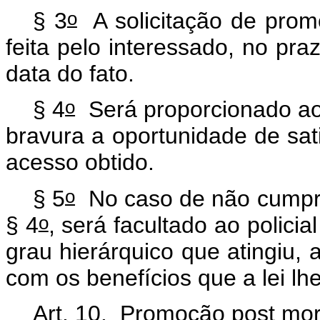
o
§ 3
A solicitação de prom
feita pelo interessado, no pra
data do fato.
o
§ 4
Será proporcionado ao p
bravura a oportunidade de sat
acesso obtido.
o
§ 5
No caso de não cumpri
o
§ 4
, será facultado ao policial
grau hierárquico que atingiu, a
com os benefícios que a lei lh
Art. 10. Promoção
post mo