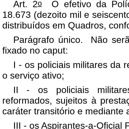
o
Art. 2
O efetivo da Políci
18.673 (dezoito mil e seiscento
distribuídos em Quadros, conf
Parágrafo único. Não serão
fixado no
caput
:
I - os policiais militares 
o serviço ativo;
II - os policiais milit
reformados, sujeitos à prest
caráter transitório e mediante 
III - os Aspirantes-a-Oficial