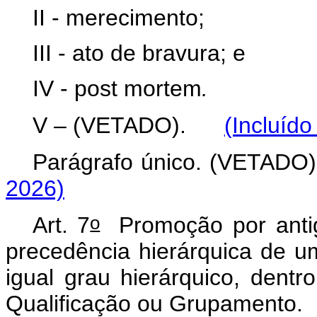
II - merecimento;
III - ato de bravura; e
IV -
post mortem
.
V – (VETADO).
(Incluído
Parágrafo único. (VETADO)
2026)
o
Art. 7
Promoção por antig
precedência hierárquica de um
igual grau hierárquico, dent
Qualificação ou Grupamento.