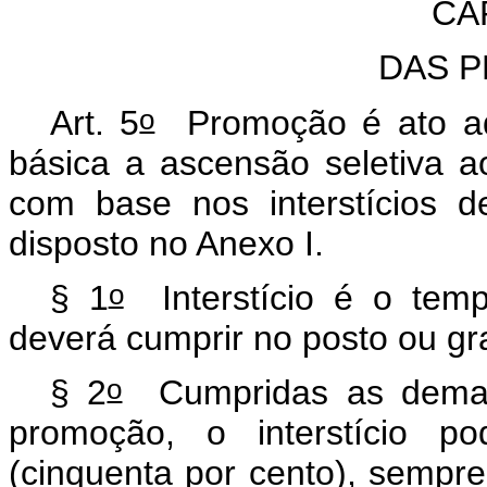
CAP
DAS 
o
Art. 5
Promoção é ato adm
básica a ascensão seletiva a
com base nos interstícios d
disposto no Anexo I.
o
§ 1
Interstício é o tempo
deverá cumprir no posto ou g
o
§ 2
Cumpridas as demais
promoção, o interstício 
(cinquenta por cento), sempr