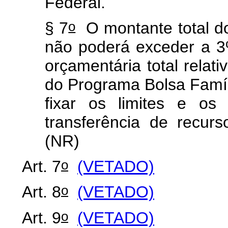
Federal.
o
§ 7
O montante total do
não poderá exceder a 3%
orçamentária total relat
do Programa Bolsa Famíl
fixar os limites e os
transferência de recur
(NR)
o
Art. 7
(VETADO)
o
Art. 8
(VETADO)
o
Art. 9
(VETADO)