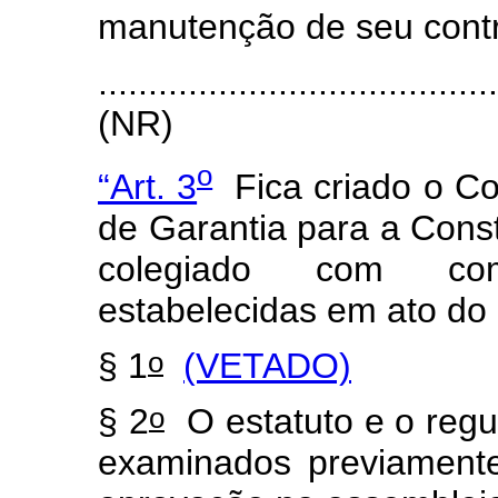
manutenção de seu contr
.......................................
(NR)
o
“Art. 3
Fica criado o Co
de Garantia para a Con
colegiado com com
estabelecidas em ato do
o
§ 1
(VETADO)
o
§ 2
O estatuto e o reg
examinados previament