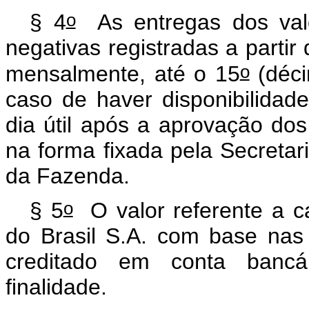
o
§ 4
As entregas dos valo
negativas registradas a parti
o
mensalmente, até o 15
(déci
caso de haver disponibilidad
dia útil após a aprovação dos
na forma fixada pela Secretar
da Fazenda.
o
§ 5
O valor referente a c
do Brasil S.A. com base nas 
creditado em conta bancár
finalidade.