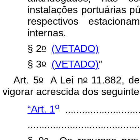
instalações portuárias p
respectivos estaciona
internas.
o
§ 2
(VETADO)
o
§ 3
(VETADO)
”
o
o
Art. 5
A Lei n
11.882, de
vigorar acrescida dos seguinte
o
“Art. 1
...........................
.......................................
o