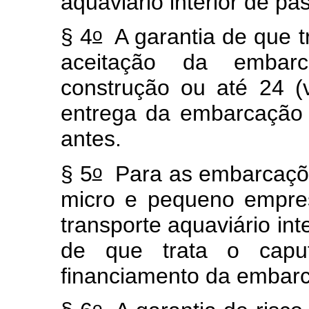
aquaviário interior de p
o
§ 4
A garantia de que t
aceitação da embarc
construção ou até 24 (
entrega da embarcação p
antes.
o
§ 5
Para as embarcaçõe
micro e pequeno empres
transporte aquaviário int
de que trata o
capu
financiamento da emba
o