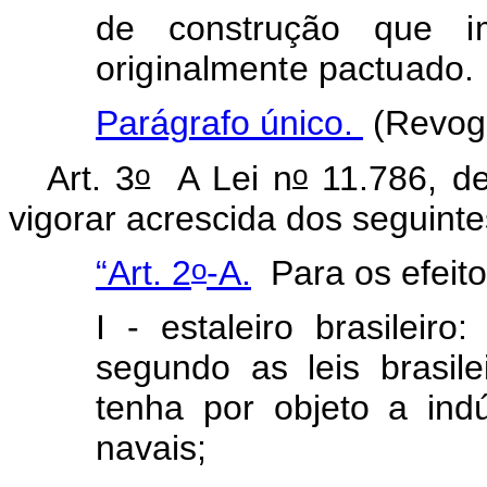
de construção
que i
originalmente pactuado
.
Parágrafo único.
(Revog
o
o
Art. 3
A Lei n
11.786, de
vigorar acrescida dos seguintes
o
“Art. 2
-A.
Para os efeit
I - estaleiro brasileiro
segundo as leis brasil
tenha por objeto a ind
navais;