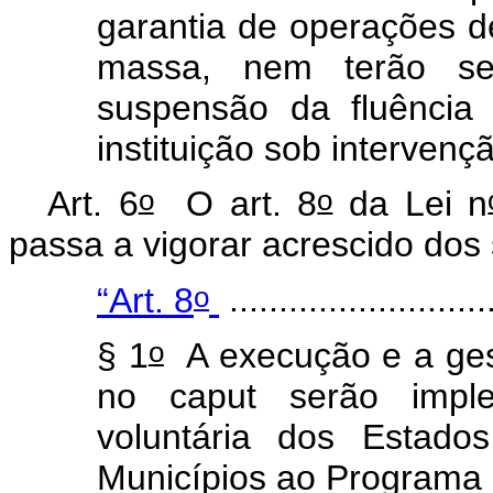
garantia de operações d
massa, nem terão se
suspensão da fluência
instituição sob intervenç
o
o
Art. 6
O art. 8
da Lei n
passa a vigorar acrescido dos
o
“Art. 8
..........................
o
§ 1
A execução e a gest
no
caput
serão imple
voluntária dos Estado
Municípios ao Programa 