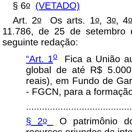
o
§ 6
(VETADO)
o
o
o
Art. 2
Os arts. 1
, 3
, 4
11.786, de 25 de setembro 
seguinte redação:
o
“Art. 1
Fica a União auto
global de até R$ 5.000
reais), em Fundo de Gar
- FGCN, para a formação
.......................................
o
§ 2
O patrimônio d
recursos oriundos da int