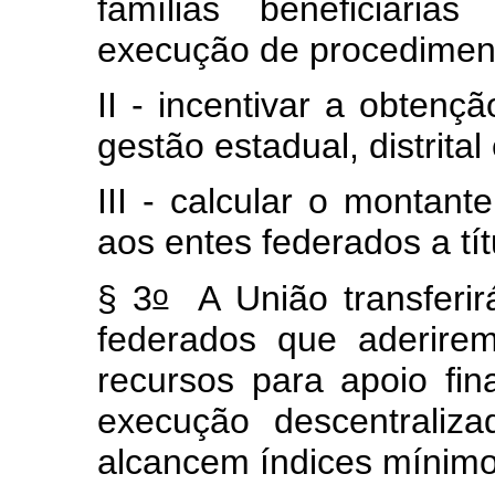
famílias beneficiár
execução de procediment
II - incentivar a obtenç
gestão estadual, distrita
III - calcular o montant
aos entes federados a tít
o
§ 3
A União transferirá
federados que aderire
recursos para apoio fi
execução descentraliz
alcancem índices mínim