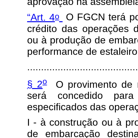
aprovação na assembleia
o
“Art. 4
O FGCN terá por 
crédito das operações 
ou à produção de embarc
performance de estaleiro 
.......................................
o
§ 2
O provimento de r
será concedido para
especificados das opera
I - à construção ou à pro
de embarcação destina