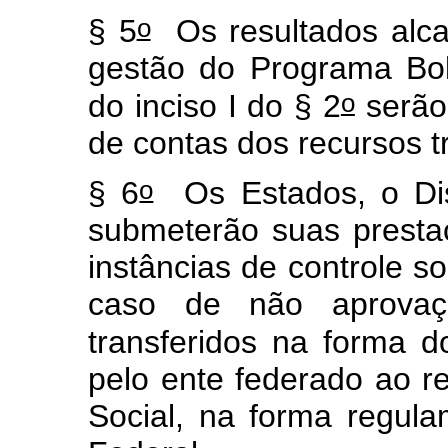
o
§ 5
Os resultados alca
gestão do Programa Bol
o
do inciso I do § 2
serão
de contas dos recursos t
o
§ 6
Os Estados, o Dist
submeterão suas presta
instâncias de controle soc
caso de não aprovaçã
transferidos na forma d
pelo ente federado ao r
Social, na forma regul