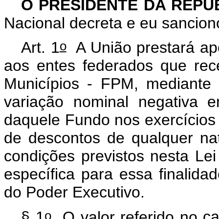
O PRESIDENTE DA REPÚ
Nacional decreta e eu sancion
o
Art. 1
A União prestará apo
aos entes federados que re
Municípios - FPM, mediante 
variação nominal negativa en
daquele Fundo nos exercícios 
de descontos de qualquer na
condições previstos nesta Lei
específica para essa finalida
do Poder Executivo.
o
§ 1
O valor referido no
ca