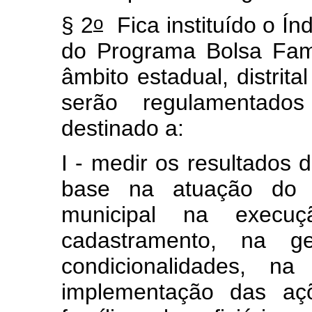
o
§ 2
F
ica instituído o Í
do Programa Bolsa Famí
âmbito estadual, distrita
serão regulamentado
destinado a:
I - medir os resultados 
base na atuação do ge
municipal
na execu
cadastramento, na g
condicionalidades, na 
implementação das aç