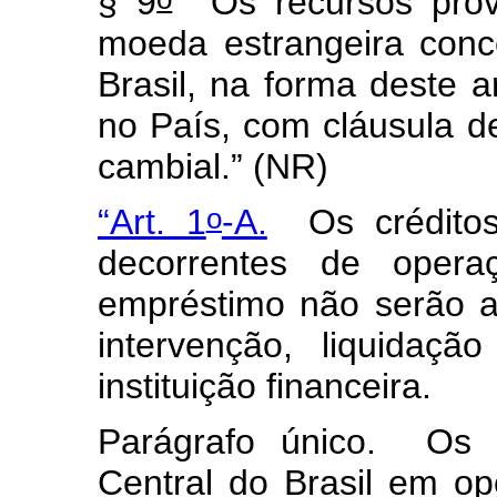
§ 9
Os recursos prov
moeda estrangeira conc
Brasil, na forma deste a
no País, com cláusula de
cambial.”
(NR)
o
“Art. 1
-A.
Os crédito
decorrentes de oper
empréstimo não serão a
intervenção, liquidação
instituição financeira.
Parágrafo único. Os a
Central do Brasil em o