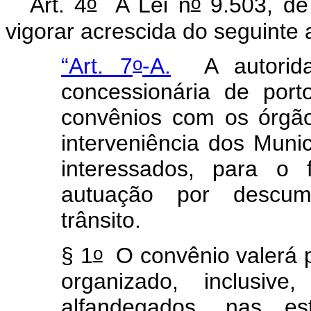
o
o
Art. 4
A Lei n
9.503, de
vigorar acrescida do seguinte a
o
“Art. 7
-A.
A autorid
concessionária de port
convênios com os órgãos
interveniência dos Munic
interessados, para o f
autuação por descum
trânsito.
o
§ 1
O convênio valerá pa
organizado, inclusiv
alfandegados, nas es