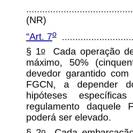
.......................................
(NR)
o
“Art. 7
...........................
o
§ 1
Cada operação de f
máximo, 50% (cinquen
devedor garantido com
FGCN, a depender do
hipóteses específica
regulamento daquele F
poderá ser elevado.
o
§ 2
Cada embarcação c