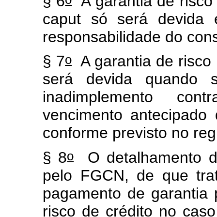
§ 6
A garantia de risco
caput
só será devida e
responsabilidade do cons
o
§ 7
A garantia de risco 
será devida quando se
inadimplemento cont
vencimento antecipado 
conforme previsto no r
o
§ 8
O detalhamento do
pelo FGCN, de que tr
pagamento de garantia 
risco de crédito no cas