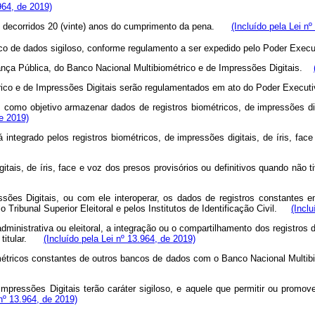
.964, de 2019)
ós decorridos 20 (vinte) anos do cumprimento da pena.
(Incluído pela Lei n
nco de dados sigiloso, conforme regulamento a ser expedido pelo Poder Execu
urança Pública, do Banco Nacional Multibiométrico e de Impressões Digitais.
trico e de Impressões Digitais serão regulamentados em ato do Poder Execu
como objetivo armazenar dados de registros biométricos, de impressões digi
de 2019)
integrado pelos registros biométricos, de impressões digitais, de íris, fac
gitais, de íris, face e voz dos presos provisórios ou definitivos quando não
ssões Digitais, ou com ele interoperar, os dados de registros constantes
pelo Tribunal Superior Eleitoral e pelos Institutos de Identificação Civil.
(Incl
dministrativa ou eleitoral, a integração ou o compartilhamento dos registros
eu titular.
(Incluído pela Lei nº 13.964, de 2019)
ométricos constantes de outros bancos de dados com o Banco Nacional Multib
pressões Digitais terão caráter sigiloso, e aquele que permitir ou promove
 nº 13.964, de 2019)