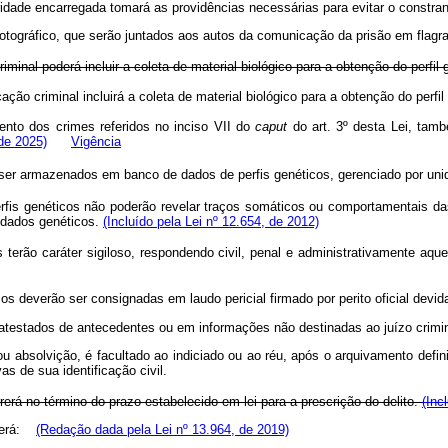
idade encarregada tomará as providências necessárias para evitar o constran
fotográfico, que serão juntados aos autos da comunicação da prisão em flagran
criminal poderá incluir a coleta de material biológico para a obtenção do perfil
ficação criminal incluirá a coleta de material biológico para a obtenção do pe
nto dos crimes referidos no inciso VII do
caput
do art. 3º desta Lei, també
 de 2025)
Vigência
 ser armazenados em banco de dados de perfis genéticos, gerenciado por unida
fis genéticos não poderão revelar traços somáticos ou comportamentais d
 dados genéticos.
(Incluído pela Lei nº 12.654, de 2012)
rão caráter sigiloso, respondendo civil, penal e administrativamente aquele
os deverão ser consignadas em laudo pericial firmado por perito oficial devi
atestados de antecedentes ou em informações não destinadas ao juízo crimina
absolvição, é facultado ao indiciado ou ao réu, após o arquivamento definiti
as de sua identificação civil.
erá no término do prazo estabelecido em lei para a prescrição do delito.
(Inc
rrerá:
(Redação dada pela Lei nº 13.964, de 2019)