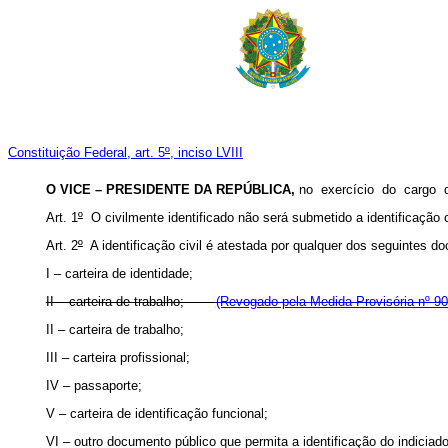
Constituição Federal, art. 5
º
, inciso LVIII
O VICE – PRESIDENTE DA REPÚBLICA,
no exercício do cargo
Art. 1
º
O civilmente identificado não será submetido a identificação c
Art. 2
º
A identificação civil é atestada por qualquer dos seguintes d
I – carteira de identidade;
II – carteira de trabalho;
(Revogado pela Medida Provisória nº 90
II – carteira de trabalho;
III – carteira profissional;
IV – passaporte;
V – carteira de identificação funcional;
VI – outro documento público que permita a identificação do indiciado