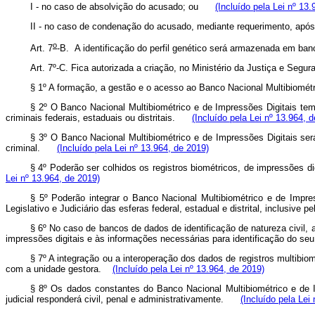
I - no caso de absolvição do acusado; ou
(Incluído pela Lei nº 13
II - no caso de condenação do acusado, mediante requerimento, ap
o
Art. 7
-B.
A identificação do perfil genético será armazenada em ba
Art. 7º-C. Fica autorizada a criação, no Ministério da Justiça e Seg
§ 1º A formação, a gestão e o acesso ao Banco Nacional Multibiomé
§ 2º O Banco Nacional Multibiométrico e de Impressões Digitais tem 
criminais federais, estaduais ou distritais.
(Incluído pela Lei nº 13.964, 
§ 3º O Banco Nacional Multibiométrico e de Impressões Digitais será 
criminal.
(Incluído pela Lei nº 13.964, de 2019)
§ 4º Poderão ser colhidos os registros biométricos, de impressões di
Lei nº 13.964, de 2019)
§ 5º Poderão integrar o Banco Nacional Multibiométrico e de Impre
Legislativo e Judiciário das esferas federal, estadual e distrital, inclusive 
§ 6º No caso de bancos de dados de identificação de natureza civil, a
impressões digitais e às informações necessárias para identificação do s
§ 7º A integração ou a interoperação dos dados de registros multibi
com a unidade gestora.
(Incluído pela Lei nº 13.964, de 2019)
§ 8º Os dados constantes do Banco Nacional Multibiométrico e de Im
judicial responderá civil, penal e administrativamente.
(Incluído pela Lei