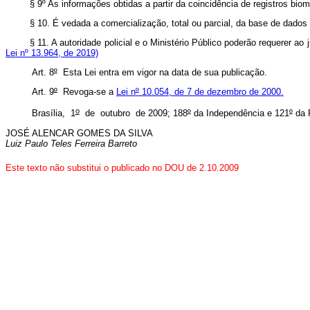
§ 9º As informações obtidas a partir da coincidência de registros bio
§ 10. É vedada a comercialização, total ou parcial, da base de dad
§ 11. A autoridade policial e o Ministério Público poderão requerer 
Lei nº 13.964, de 2019)
Art. 8
º
Esta Lei entra em vigor na data de sua publicação.
Art. 9
º
Revoga-se a
Lei n
º
10.054, de 7 de dezembro de 2000.
o
Brasília, 1
de outubro de 2009; 188
º
da Independência e 121
º
da 
JOSÉ ALENCAR GOMES DA SILVA
Luiz Paulo Teles Ferreira Barreto
Este texto não substitui o publicado no DOU de 2.10.2009