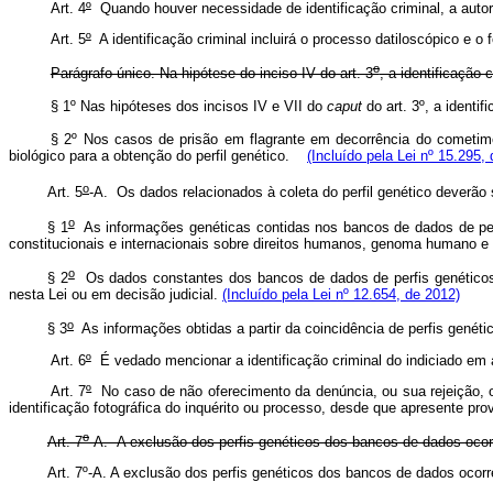
Art. 4
º
Quando houver necessidade de identificação criminal, a autor
Art. 5
º
A identificação criminal incluirá o processo datiloscópico e o 
o
Parágrafo único. Na hipótese do inciso IV do art. 3
, a identificação 
§ 1º Nas hipóteses dos incisos IV e VII do
caput
do art. 3º, a identi
§ 2º Nos casos de prisão em flagrante em decorrência do cometime
biológico para a obtenção do perfil genético.
(Incluído pela Lei nº 15.295,
o
Art. 5
-A.
Os dados relacionados à coleta do perfil genético deverão
o
§ 1
As informações genéticas contidas nos bancos de dados de per
constitucionais e internacionais sobre direitos humanos, genoma humano e
o
§ 2
Os dados constantes dos bancos de dados de perfis genéticos te
nesta Lei ou em decisão judicial.
(Incluído pela Lei nº 12.654, de 2012)
o
§ 3
As informações obtidas a partir da coincidência de perfis genétic
Art. 6
º
É vedado mencionar a identificação criminal do indiciado em 
Art. 7
º
No caso de não oferecimento da denúncia, ou sua rejeição, ou 
identificação fotográfica do inquérito ou processo, desde que apresente prov
o
Art. 7
-A.
A exclusão dos perfis genéticos dos bancos de dados ocorr
Art. 7º-A. A exclusão dos perfis genéticos dos bancos de dados oco