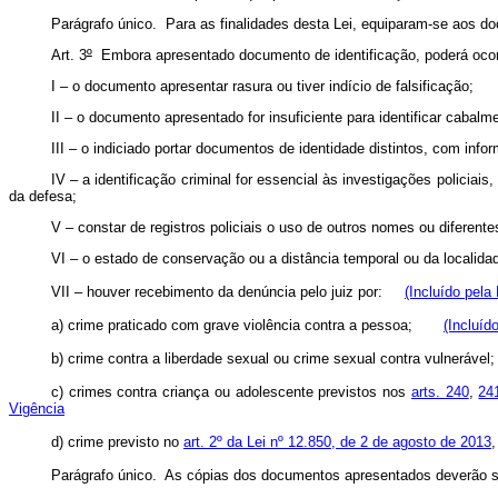
Parágrafo único. Para as finalidades desta Lei, equiparam-se aos doc
Art. 3
º
Embora apresentado documento de identificação, poderá ocorre
I – o documento apresentar rasura ou tiver indício de falsificação;
II – o documento apresentado for insuficiente para identificar cabalme
III – o indiciado portar documentos de identidade distintos, com infor
IV – a identificação criminal for essencial às investigações policiai
da defesa;
V – constar de registros policiais o uso de outros nomes ou diferente
VI – o estado de conservação ou a distância temporal ou da localida
VII – houver recebimento da denúncia pelo juiz por:
(Incluído pela
a) crime praticado com grave violência contra a pessoa;
(Incluíd
b) crime contra a liberdade sexual ou crime sexual contra vulneráv
c) crimes contra criança ou adolescente previstos nos
arts. 240
,
24
Vigência
d) crime previsto no
art. 2º da Lei nº 12.850, de 2 de agosto de 2013
Parágrafo único. As cópias dos documentos apresentados deverão ser j