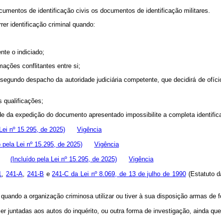
umentos de identificação civis os documentos de identificação militares.
r identificação criminal quando:
nte o indiciado;
mações conflitantes entre si;
s, segundo despacho da autoridade judiciária competente, que decidirá de ofíc
s qualificações;
de da expedição do documento apresentado impossibilite a completa identific
 Lei nº 15.295, de 2025)
Vigência
o pela Lei nº 15.295, de 2025)
Vigência
el;
(Incluído pela Lei nº 15.295, de 2025)
Vigência
1
,
241-A
,
241-B
e
241-C da Lei nº 8.069, de 13 de julho de 1990
(Estatuto 
, quando a organização criminosa utilizar ou tiver à sua disposição armas d
untadas aos autos do inquérito, ou outra forma de investigação, ainda que co