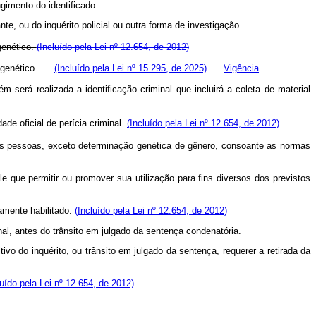
gimento do identificado.
te, ou do inquérito policial ou outra forma de investigação.
 genético.
(Incluído pela Lei nº 12.654, de 2012)
rfil genético.
(Incluído pela Lei nº 15.295, de 2025)
Vigência
m será realizada a identificação criminal que incluirá a coleta de material
de oficial de perícia criminal.
(Incluído pela Lei nº 12.654, de 2012)
as pessoas, exceto determinação genética de gênero, consoante as normas
 que permitir ou promover sua utilização para fins diversos dos previstos
damente habilitado.
(Incluído pela Lei nº 12.654, de 2012)
l, antes do trânsito em julgado da sentença condenatória.
vo do inquérito, ou trânsito em julgado da sentença, requerer a retirada da
luído pela Lei nº 12.654, de 2012)