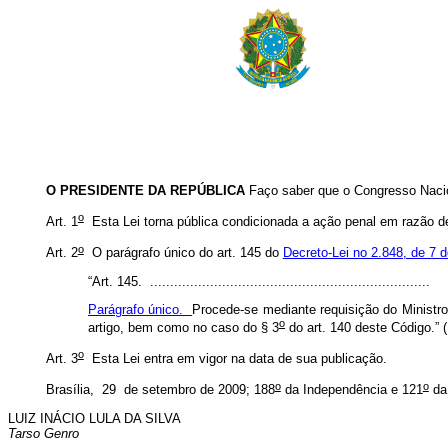
O PRESIDENTE DA REPÚBLICA
Faço saber que o Congresso Nacio
o
Art. 1
Esta Lei torna pública condicionada a ação penal em razão de i
o
Art. 2
O parágrafo único do art. 145 do
Decreto-Lei no 2.848, de 7 
“Art. 145. ......................................................................
Parágrafo único.
Procede-se mediante requisição do Ministro
o
artigo, bem como no caso do § 3
do art. 140 deste Código.”
o
Art. 3
Esta Lei entra em vigor na data de sua publicação.
o
o
Brasília, 29 de setembro de 2009; 188
da Independência e 121
da
LUIZ INÁCIO LULA DA SILVA
Tarso Genro