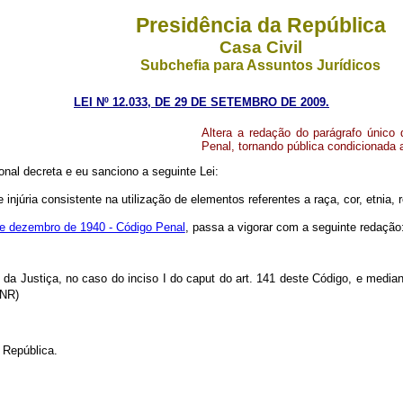
Presidência da República
Casa Civil
Subchefia para Assuntos Jurídicos
LEI Nº 12.033, DE 29 DE SETEMBRO DE 2009.
Altera a redação do parágrafo único 
Penal, tornando pública condicionada a
nal decreta e eu sanciono a seguinte Lei:
njúria consistente na utilização de elementos referentes a raça, cor, etnia, 
de dezembro de 1940 - Código Penal
, passa a vigorar com a seguinte redação
 da Justiça, no caso do inciso I do
caput
do art. 141 deste Código, e median
 (NR)
 República.