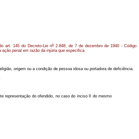
o
do art. 145 do Decreto-Lei n
2.848, de 7 de dezembro de 1940 - Código
 ação penal em razão da injúria que especifica.
religião, origem ou a condição de pessoa idosa ou portadora de deficiência.
:
te representação do ofendido, no caso do inciso II do mesmo