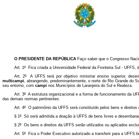
O PRESIDENTE DA REPÚBLICA
Faço saber que o Congresso Nacio
Art. 1
º
Fica criada a Universidade Federal da Fronteira Sul - UFFS, d
Art. 2
º
A UFFS terá por objetivo ministrar ensino superior, desen
multicampi
, abrangendo, predominantemente, o norte do Rio Grande do 
seu entorno, com
campi
nos Municípios de Laranjeira do Sul e Realeza.
Art. 3
º
A estrutura organizacional e a forma de funcionamento da UFFS
das demais normas pertinentes.
Art. 4
º
O patrimônio da UFFS será constituído pelos bens e direitos q
§ 1
º
Só será admitida a doação à UFFS de bens livres e desembara
§ 2
º
Os bens e direitos da UFFS serão utilizados ou aplicados exclu
Art. 5
º
Fica o Poder Executivo autorizado a transferir para a UFFS b