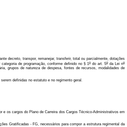
 decreto, transpor, remanejar, transferir, total ou parcialmente, dotações
o
o
o
r categoria de programação, conforme definido no § 1
do art. 5
da Lei n
ária, grupos de natureza de despesa, fontes de recursos, modalidades de
serem definidas no estatuto e no regimento geral.
r e os cargos do Plano de Carreira dos Cargos Técnico-Administrativos em
ções Gratificadas - FG, necessários para compor a estrutura regimental da