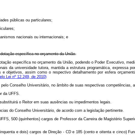
ades públicas ou particulares;
iculares;
anismos nacionais ou internacionais; e
e dotação específica no orçamento da União.
tação específica no orçamento da União, podendo o Poder Executivo, mediante
nais da universidade tutora, mantida a estrutura programática, expressa po
tas e objetivos, assim como o respectivo detalhamento por esfera orçament
lo Lei nº 12.249, de 2010)
pelo Conselho Universitário, no âmbito de suas respectivas competências, a 
or da UFFS.
substituirá o Reitor em suas ausências ou impedimentos legais.
as do Conselho Universitário, de acordo com a legislação pertinente.
FS, 500 (quinhentos) cargos de Professor da Carreira de Magistério Superio
nquenta e dois) cargos de Direção - CD e 185 (cento e oitenta e cinco) Fun