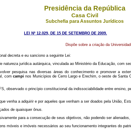
Presidência da República
Casa Civil
Subchefia para Assuntos Jurídicos
LEI Nº 12.029, DE 15 DE SETEMBRO DE 2009.
Dispõe sobre a criação da Universidad
nal decreta e eu sanciono a seguinte Lei:
e natureza jurídica autárquica, vinculada ao Ministério da Educação, com s
volver pesquisa nas diversas áreas do conhecimento e promover a extensã
Sul, com
campi
nos Municípios de Cerro Largo e Erechim, o oeste de Santa 
, observado o princípio constitucional da indissociabilidade entre ensino, p
ue venha a adquirir e por aqueles que venham a ser doados pela União, Estad
çados de quaisquer ônus.
sivamente para a consecução de seus objetivos, não podendo ser alienados, 
ens móveis e imóveis necessários ao seu funcionamento integrantes do patr