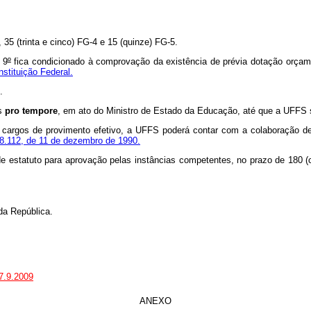
, 35 (trinta e cinco) FG-4 e 15 (quinze) FG-5.
 9
º
fica condicionado à comprovação da existência de prévia dotação orçame
stituição Federal.
.
os
pro tempore
, em ato do Ministro de Estado da Educação, até que a UFFS s
 cargos de provimento efetivo, a UFFS poderá contar com a colaboração de
8.112, de 11 de dezembro de 1990.
 estatuto para aprovação pelas instâncias competentes, no prazo de 180 (ce
a República.
17.9.2009
ANEXO