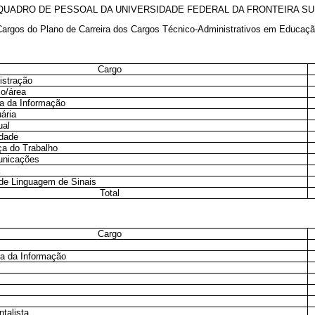
QUADRO DE PESSOAL DA UNIVERSIDADE FEDERAL DA FRONTEIRA SU
argos do Plano de Carreira dos Cargos Técnico-Administrativos em Educaç
Cargo
istração
io/área
a da Informação
ária
ual
idade
a do Trabalho
unicações
e de Linguagem de Sinais
Total
Cargo
ia da Informação
talista