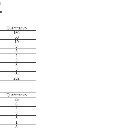
L
ão
Quantitativo
150
50
10
3
3
4
3
3
3
3
232
Quantitativo
25
6
2
3
3
1
8