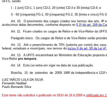
UFFS, sendo:
I - 1 (um) CD-1, 1 (um) CD-2, 20 (vinte) CD-3 e 30 (trinta) CD-4; e
II - 50 (cinquenta) FG-1, 50 (cinquenta) FG-2, 35 (trinta e cinco) FG-3
Art. 10. O provimento dos cargos criados nos termos dos arts. 8
º
e
acréscimos delas decorrentes, conforme disposto no
§ 1
º
do art. 169 da Con
Art. 11. Ficam criados os cargos de Reitor e de Vice-Reitor da UFFS
Parágrafo único. Os cargos de Reitor e de Vice-Reitor serão provid
Art. 12. Até o preenchimento de 70% (setenta por cento) dos seus
federal, estaduais e municipais, nos termos do
inciso II do art. 93 da Lei n
º
Art. 13. A UFFS encaminhará ao Ministério da Educação proposta de
Vice-Reitor
pro tempore
.
Art. 14. Esta Lei entra em vigor na data de sua publicação.
o
o
Brasília, 15 de setembro de 2009; 188
da Independência e 121
d
LUIZ INÁCIO LULA DA SILVA
Fernando Haddad
Paulo Bernardo Silva
Este texto não substitui o publicado no DOU de 16.9.2009 e
retificada em 