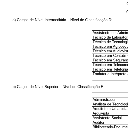
C
a) Cargos de Nível Intermediário – Nível de Classificação D:
Assistente em Admin
Técnico de Laboratór
Técnico de Tecnologi
Técnico em Agropecu
Técnico em Audiovis
Técnico em Contabil
Técnico em Seguranç
Técnico em Telecom
Técnico em Telefonia
Tradutor e Intérpret
b) Cargos de Nível Superior – Nível de Classificação E:
Administrador
Analista de Tecnolog
Arquiteto e Urbanista
Arquivista
Assistente Social
Auditor
Bibliotecário-Documen