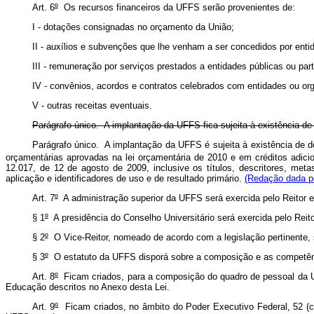
Art. 6
º
Os recursos financeiros da UFFS serão provenientes de:
I - dotações consignadas no orçamento da União;
II - auxílios e subvenções que lhe venham a ser concedidos por entid
III - remuneração por serviços prestados a entidades públicas ou part
IV - convênios, acordos e contratos celebrados com entidades ou org
V - outras receitas eventuais.
Parágrafo único. A implantação da UFFS fica sujeita à existência d
Parágrafo único. A implantação da UFFS é sujeita à existência de do
orçamentárias aprovadas na lei orçamentária de 2010 e em créditos adicio
12.017, de 12 de agosto de 2009, inclusive os títulos, descritores, me
aplicação e identificadores de uso e de resultado primário.
(Redação dada pe
Art. 7
º
A administração superior da UFFS será exercida pelo Reitor e 
§ 1
º
A presidência do Conselho Universitário será exercida pelo Reit
§ 2
º
O Vice-Reitor, nomeado de acordo com a legislação pertinente, 
§ 3
º
O estatuto da UFFS disporá sobre a composição e as competênci
Art. 8
º
Ficam criados, para a composição do quadro de pessoal da UF
Educação descritos no Anexo desta Lei.
Art. 9
º
Ficam criados, no âmbito do Poder Executivo Federal, 52 (ci