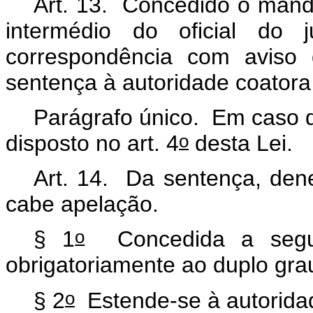
Art. 13. Concedido o mandad
intermédio do oficial do j
correspondência com aviso 
sentença à autoridade coatora
Parágrafo único. Em caso d
o
disposto no art. 4
desta Lei.
Art. 14. Da sentença, de
cabe apelação.
o
§ 1
Concedida a segura
obrigatoriamente ao duplo grau
o
§ 2
Estende-se à autoridade