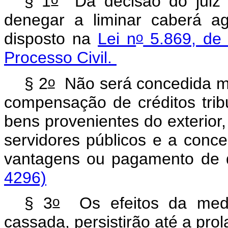
§ 1
Da decisão do juiz 
denegar a liminar caberá a
o
disposto na
Lei n
5.869, de 
Processo Civil.
o
§ 2
Não será concedida med
compensação de créditos trib
bens provenientes do exterior,
servidores públicos e a con
vantagens ou pagamento d
4296)
o
§ 3
Os efeitos da medid
cassada, persistirão até a pro