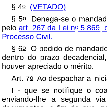
o
§ 4
(VETADO)
o
§ 5
Denega-se o mandado 
o
pelo
art. 267 da Lei n
5.869, d
Processo Civil.
o
§ 6
O pedido de mandado 
dentro do prazo decadencial
houver apreciado o mérito.
o
Art. 7
Ao despachar a inicia
I - que se notifique o coa
enviando-lhe a segunda vi