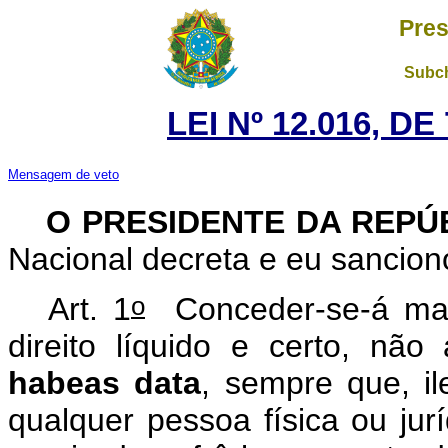
Pres
Subch
LEI Nº 12.016, D
Mensagem de veto
O PRESIDENTE DA REPÚ
Nacional decreta e eu sanciono
o
Art. 1
Conceder-se-á man
direito líquido e certo, n
habeas data
, sempre que, i
qualquer pessoa física ou jurí