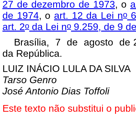
27 de dezembro de 1973
, o
a
o
de 1974
, o
art. 12 da Lei n
6
o
o
art. 2
da Lei n
9.259, de 9 de
Brasília, 7 de agosto de 
da República.
LUIZ INÁCIO LULA DA SILVA
Tarso Genro
José Antonio Dias Toffoli
Este texto não substitui o pu