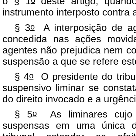
o
o § 1
deste artigo, quand
instrumento interposto contra a
o
§ 3
A interposição de agr
concedida nas ações movida
agentes não prejudica nem co
suspensão a que se refere est
o
§ 4
O presidente do tribun
suspensivo liminar se constata
do direito invocado e a urgên
o
§ 5
As liminares cujo o
suspensas em uma única de