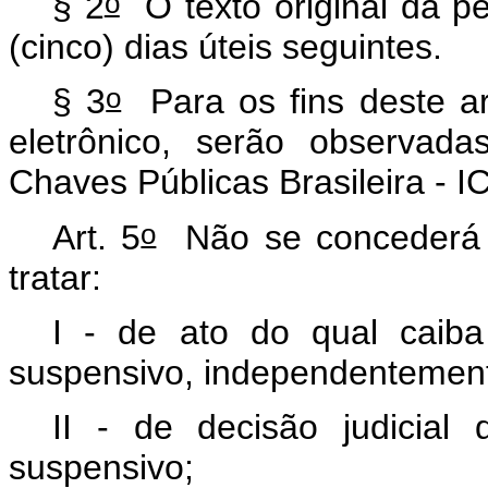
o
§ 2
O texto original da p
(cinco) dias úteis seguintes.
o
§ 3
Para os fins deste ar
eletrônico, serão observada
Chaves Públicas Brasileira - I
o
Art. 5
Não se concederá 
tratar:
I - de ato do qual caiba 
suspensivo, independentemen
II - de decisão judicial
suspensivo;