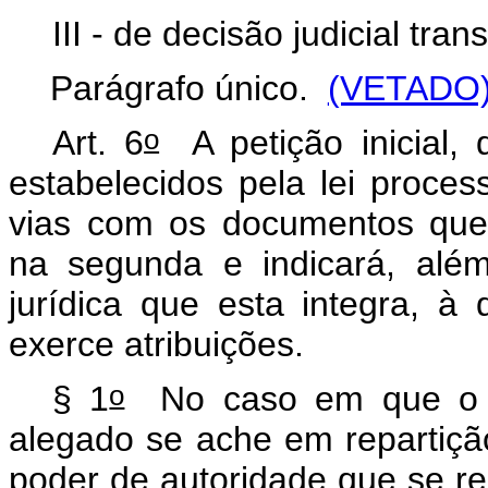
III - de decisão judicial tra
Parágrafo único.
(VETADO
o
Art. 6
A petição inicial, 
estabelecidos pela lei proce
vias com os documentos que 
na segunda e indicará, alé
jurídica que esta integra, à
exerce atribuições.
o
§ 1
No caso em que o d
alegado se ache em repartiçã
poder de autoridade que se re