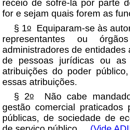
receio de sofrê-la por parte 
for e sejam quais forem as f
o
§ 1
Equiparam-se às autori
representantes ou órgão
administradores de entidades 
de pessoas jurídicas ou as
atribuições do poder público
essas atribuições.
o
§ 2
Não cabe mandado d
gestão comercial praticados
públicas, de sociedade de e
de serviço público.
(Vide AD