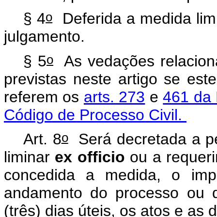
o
§ 4
Deferida a medida limi
julgamento.
o
§ 5
As vedações relacion
previstas neste artigo se es
referem os
arts. 273
e
461 da 
Código de Processo Civil.
o
Art. 8
Será decretada a p
liminar
ex officio
ou a requer
concedida a medida, o impe
andamento do processo ou d
(três) dias úteis, os atos e as