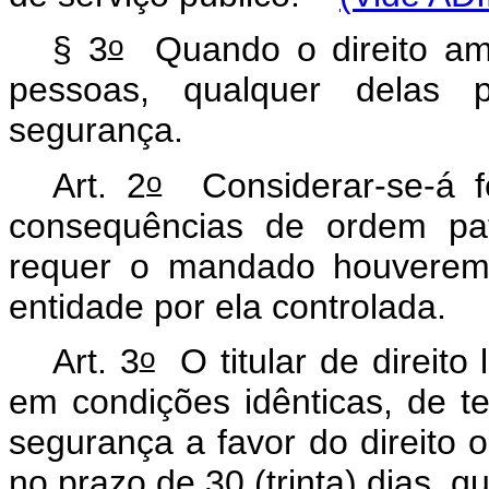
o
§ 3
Quando o direito ame
pessoas, qualquer delas
segurança.
o
Art. 2
Considerar-se-á fe
consequências de ordem pat
requer o mandado houverem 
entidade por ela controlada.
o
Art. 3
O titular de direito 
em condições idênticas, de t
segurança a favor do direito or
no prazo de 30 (trinta) dias, q