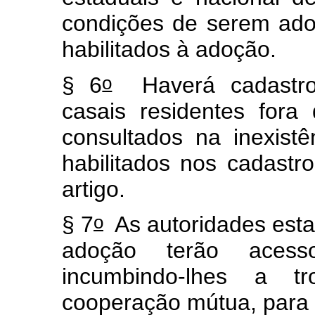
condições de serem ado
habilitados à adoção.
o
§ 6
Haverá cadastros
casais residentes for
consultados na inexistê
habilitados nos cadast
artigo.
o
§ 7
As autoridades esta
adoção terão acesso
incumbindo-lhes a 
cooperação mútua, para 