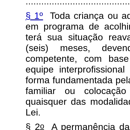
........................................
§ 1º
Toda criança ou ado
em programa de acolhime
terá sua situação rea
(seis) meses, devend
competente, com base 
equipe interprofissional 
forma fundamentada pela
familiar ou colocação
quaisquer das modalidad
Lei.
o
§ 2
A permanência da 