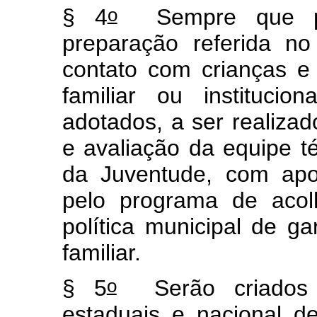
o
§ 4
Sempre que pos
preparação referida n
contato com crianças e
familiar ou instituci
adotados, a ser realizad
e avaliação da equipe té
da Juventude, com apo
pelo programa de acol
política municipal de ga
familiar.
o
§ 5
Serão criados e
estaduais e nacional d