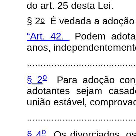
do art. 25 desta Lei.
o
§ 2
É vedada a adoção 
“Art. 42.
Podem adotar
anos, independentemente 
.......................................
o
§ 2
Para adoção conju
adotantes sejam casad
união estável, comprovad
.......................................
o
§ 4
Os divorciados, os