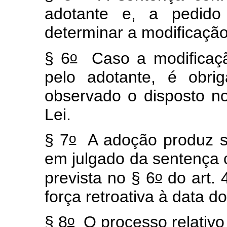
adotante e, a pedido
determinar a modificaç
o
§ 6
Caso a modificaçã
pelo adotante, é obrig
observado o disposto n
Lei.
o
§ 7
A adoção produz seu
em julgado da sentença c
o
prevista no § 6
do art. 
força retroativa à data d
o
§ 8
O processo relativo