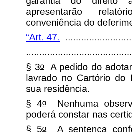
garantia do direito à
apresentarão relat
conveniência do deferim
“Art. 47.
..........................
.......................................
o
§ 3
A pedido do adotant
lavrado no Cartório do 
sua residência.
o
§ 4
Nenhuma observa
poderá constar nas certi
o
§ 5
A sentença confe