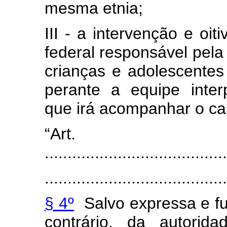
mesma etnia;
III - a intervenção e oi
federal responsável pela 
crianças e adolescentes
perante a equipe interpr
que irá acompanhar o ca
“Art
........................................
.......................................
§ 4º
Salvo expressa e f
contrário, da autorida