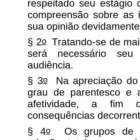
respeitado seu estágio
compreensão sobre as i
sua opinião devidamente
o
§ 2
Tratando-se de maio
será necessário seu 
audiência.
o
§ 3
Na apreciação do p
grau de parentesco e 
afetividade, a fim
consequências decorren
o
§ 4
Os grupos de ir