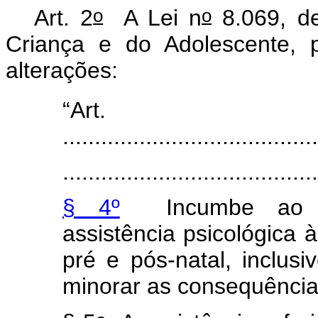
o
o
Art. 2
A Lei n
8.069, de
Criança e do Adolescente, 
alterações:
“Ar
.......................................
.......................................
§ 4º
Incumbe ao pod
assistência psicológica 
pré e pós-natal, inclus
minorar as consequência