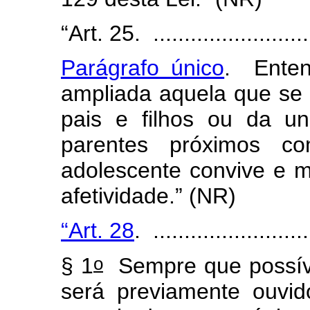
“Art. 25. ...........................
Parágrafo único
. Enten
ampliada aquela que se
pais e filhos ou da u
parentes próximos c
adolescente convive e m
afetividade.” (NR)
“Art. 28
. .........................
o
§ 1
Sempre que possíve
será previamente ouvido