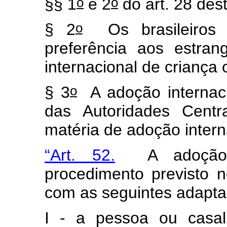
o
o
§§ 1
e 2
do art. 28 des
o
§ 2
Os brasileiros r
preferência aos estra
internacional de criança 
o
§ 3
A adoção internaci
das Autoridades Centr
matéria de adoção intern
“Art. 52.
A adoção in
procedimento previsto n
com as seguintes adapt
I - a pessoa ou casal