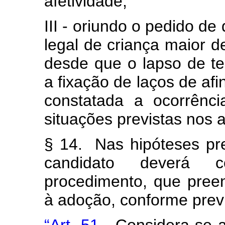
afetividade;
III - oriundo o pedido d
legal de criança maior d
desde que o lapso de t
a fixação de laços de afi
constatada a ocorrênc
situações previstas nos 
§ 14. Nas hipóteses pre
candidato deverá 
procedimento, que preen
à adoção, conforme previ
“Art. 51.
Considera-se a