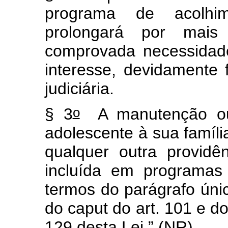
programa de acolhim
prolongará por mais
comprovada necessidad
interesse, devidamente
judiciária.
o
§ 3
A manutenção ou 
adolescente à sua famíli
qualquer outra provid
incluída em programas 
termos do parágrafo único
do caput do art. 101 e do
129 desta Lei.” (NR)