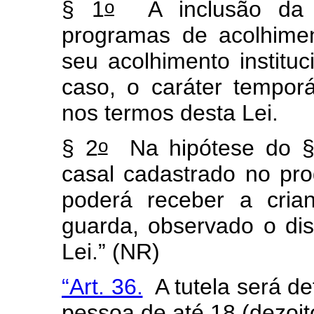
o
§ 1
A inclusão da c
programas de acolhiment
seu acolhimento institu
caso, o caráter tempor
nos termos desta Lei.
o
§ 2
Na hipótese do §
casal cadastrado no pro
poderá receber a cria
guarda, observado o dis
Lei.” (NR)
“Art. 36.
A tutela será def
pessoa de até 18 (dezoit