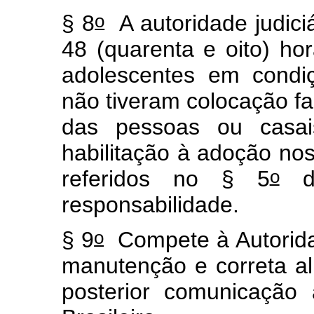
o
§ 8
A autoridade judiciá
48 (quarenta e oito) hor
adolescentes em condi
não tiveram colocação fa
das pessoas ou casai
habilitação à adoção nos
o
referidos no § 5
de
responsabilidade.
o
§ 9
Compete à Autoridad
manutenção e correta a
posterior comunicação 