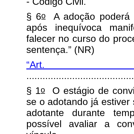
- Código Civil.
o
§ 6
A adoção poderá s
após inequívoca manif
falecer no curso do proc
sentença.” (NR)
“Art
........................................
o
§ 1
O estágio de convi
se o adotando já estiver 
adotante durante temp
possível avaliar a con