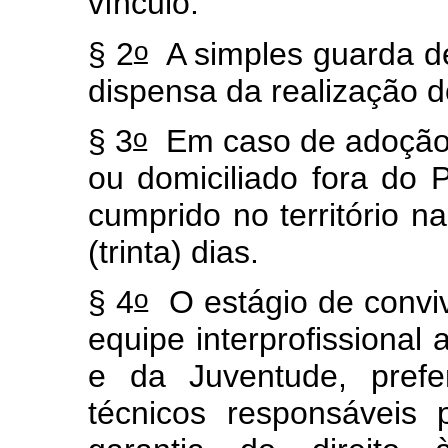
vínculo.
o
§ 2
A simples guarda de 
dispensa da realização d
o
§ 3
Em caso de adoção 
ou domiciliado fora do P
cumprido no território n
(trinta) dias.
o
§ 4
O estágio de convi
equipe interprofissional 
e da Juventude, prefe
técnicos responsáveis 