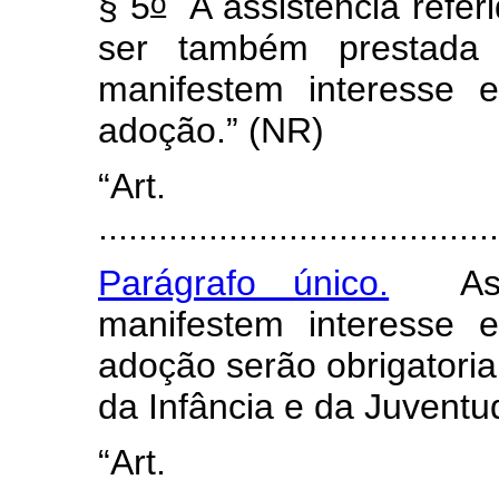
o
§ 5
A assistência refer
ser também prestada
manifestem interesse 
adoção.” (NR)
“Art
........................................
Parágrafo único.
As g
manifestem interesse 
adoção serão obrigatori
da Infância e da Juventu
“Art