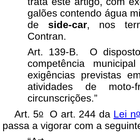
trata este artigo, com 
galões contendo água mi
de
side-car
, nos ter
Contran.
Art. 139-B. O disposto
competência municipal
exigências previstas 
atividades de moto
circunscrições.”
o
Art. 5
O art. 244 da
Lei n
passa a vigorar com a segui