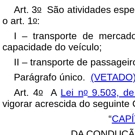
o
Art. 3
São atividades especí
o
o art. 1
:
I – transporte de mercad
capacidade do veículo;
II – transporte de passa
Parágrafo único.
(VETADO
o
o
Art. 4
A
Lei n
9.503, de
vigorar acrescida do seguinte C
“
CAPÍ
DA CONDUÇÃ