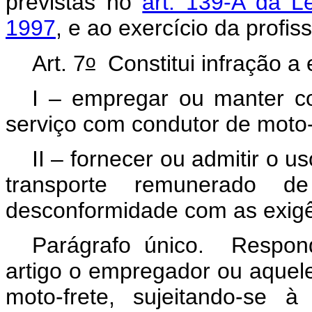
previstas no
art. 139-A da L
1997
, e ao exercício da profiss
o
Art. 7
Constitui infração a 
I – empregar ou manter co
serviço com condutor de moto-f
II – fornecer ou admitir o 
transporte remunerado d
desconformidade com as exigê
Parágrafo único. Respond
artigo o empregador ou aquele
moto-frete, sujeitando-se 