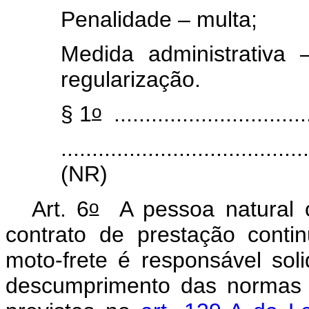
Penalidade – multa;
Medida administrativa
regularização.
o
§ 1
................................
.......................................
(NR)
o
Art. 6
A pessoa natural o
contrato de prestação cont
moto-frete é responsável sol
descumprimento das normas re