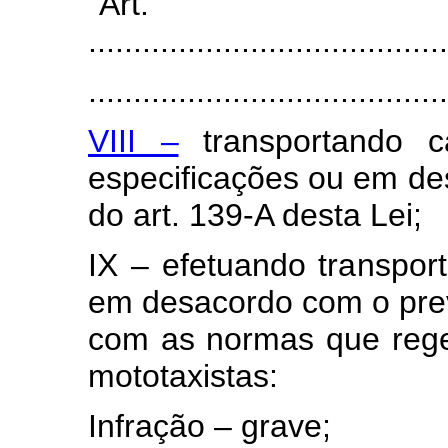
“Art
........................................
........................................
VIII –
transportando c
especificações ou em de
do art. 139-A desta Lei;
IX – efetuando transpo
em desacordo com o previ
com as normas que regem
mototaxistas:
Infração – grave;