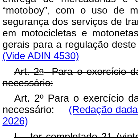
“motoboy”, com o uso de mo
segurança dos serviços de tr
em motocicletas e motonetas
gerais para a regulação dest
(Vide ADIN 4530)
o
Art. 2
Para o exercício das
necessário:
Art. 2º Para o exercício da
necessário:
(Redação dada 
2026)
I – ter completado 21 (vin