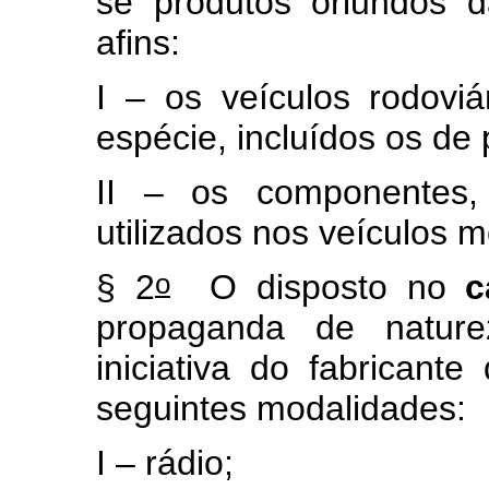
se produtos oriundos da
afins:
I – os veículos rodovi
espécie, incluídos os de
II – os componentes,
utilizados nos veículos m
o
§ 2
O disposto no
c
propaganda de naturez
iniciativa do fabricant
seguintes modalidades:
I – rádio;