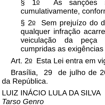
o
§ 1
As sanções ser
cumulativamente, confor
o
§ 2
Sem prejuízo do d
qualquer infração acarr
veiculação da peça p
cumpridas as exigências 
o
Art. 2
Esta Lei entra em vi
Brasília, 29 de julho de 
da República.
LUIZ INÁCIO LULA DA SILVA
Tarso Genro