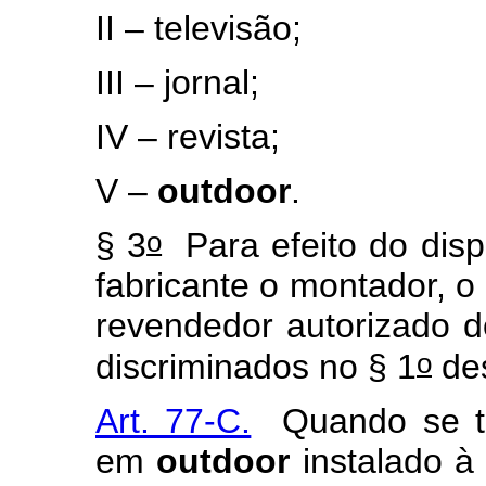
II – televisão;
III – jornal;
IV – revista;
V –
outdoor
.
o
§ 3
Para efeito do disp
fabricante o montador, o
revendedor autorizado d
o
discriminados no § 1
des
Art. 77-C.
Quando se tra
em
outdoor
instalado à