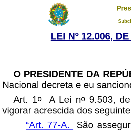
Pres
Subch
LEI Nº 12.006, D
O PRESIDENTE DA REPÚ
Nacional decreta e eu sanciono
o
o
Art. 1
A Lei n
9.503, de
vigorar acrescida dos seguinte
“Art. 77-A.
São assegura