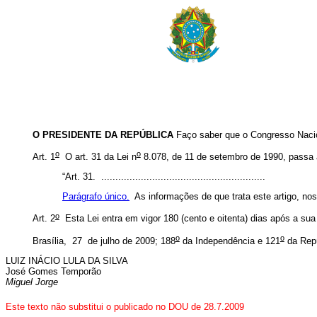
O PRESIDENTE DA REPÚBLICA
Faço saber que o Congresso Nacion
o
o
Art. 1
O art. 31 da Lei n
8.078, de 11 de setembro de 1990, passa a
“Art. 31. ..........................................................
Parágrafo único.
As informações de que trata este artigo, nos
o
Art. 2
Esta Lei entra em vigor 180 (cento e oitenta) dias após a sua
o
o
Brasília, 27 de julho de 2009; 188
da Independência e 121
da Repú
LUIZ INÁCIO LULA DA SILVA
José Gomes Temporão
Miguel Jorge
Este texto não substitui o publicado no DOU de 28.7.2009