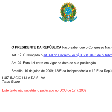
O PRESIDENTE DA REPÚBLICA
Faço saber que o Congresso Nacio
o
o
Art. 1
É revogado o
art. 60 do Decreto-Lei n
3.688, de 3 de outubr
o
Art. 2
Esta Lei entra em vigor na data de sua publicação.
o
o
Brasília, 16 de julho de 2009; 188
da Independência e 121
da Repúb
LUIZ INÁCIO LULA DA SILVA
Tarso Genro
Este texto não substitui o publicado no DOU de 17.7.2009