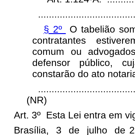
...................................
§ 2º
O tabelião som
contratantes estive
comum ou advogados
defensor público, cu
constarão do ato notaria
...................................
(NR)
Art. 3º Esta Lei entra em v
Brasília, 3 de julho de 2