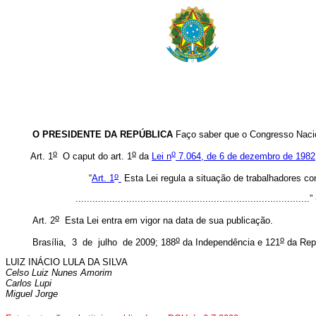
O PRESIDENTE DA REPÚBLICA
Faço saber que o Congresso Nacio
o
o
o
Art. 1
O
caput
do art. 1
da
Lei n
7.064, de 6 de dezembro de 1982
o
“
Art. 1
Esta Lei regula a situação de trabalhadores con
..................................................................................
o
Art. 2
Esta Lei entra em vigor na data de sua publicação.
o
o
Brasília, 3 de julho de 2009; 188
da Independência e 121
da Rep
LUIZ INÁCIO LULA DA SILVA
Celso Luiz Nunes Amorim
Carlos Lupi
Miguel Jorge