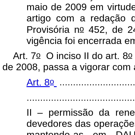
maio de 2009 em virtude
artigo com a redação 
o
Provisória n
452, de 2
vigência foi encerrada e
o
o
Art. 7
O inciso II do art. 8
de 2008, passa a vigorar com 
o
Art. 8
............................
........................................
II – permissão da rene
devedores das operaçõe
mantendo-as em DAU,