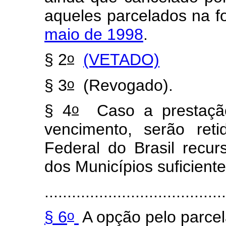
aqueles parcelados na 
maio de 1998
.
o
§ 2
(VETADO)
o
§ 3
(Revogado).
o
§ 4
Caso a prestação
vencimento, serão ret
Federal do Brasil recu
dos Municípios suficient
........................................
o
§ 6
A opção pelo parcel