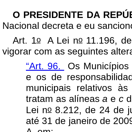
O PRESIDENTE DA REPÚ
Nacional decreta e eu sanciono
o
o
Art. 1
A Lei n
11.196, de
vigorar com as seguintes alter
“Art. 96.
Os Municípios 
e os de responsabilida
municipais relativos às
tratam as alíneas
a
e
c
d
o
Lei n
8.212, de 24 de j
até 31 de janeiro de 2009
A, em: