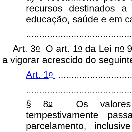
recursos destinados a 
educação, saúde e em ca
......................................
o
o
o
Art. 3
O art. 1
da Lei n
9
a vigorar acrescido do seguint
o
Art. 1
............................
........................................
o
§ 8
Os valores q
tempestivamente pas
parcelamento, inclusi