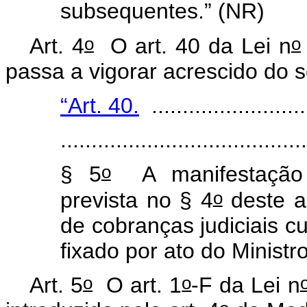
subsequentes.” (NR)
o
o
Art. 4
O art. 40 da Lei n
passa a vigorar acrescido do s
“Art. 40.
..........................
........................................
o
§ 5
A manifestação 
o
prevista no § 4
deste a
de cobranças judiciais cu
fixado por ato do Minist
o
o
Art. 5
O art. 1
-F da Lei n