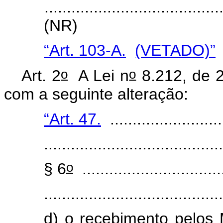
.......................................
(NR)
“Art. 103-A.
(VETADO)”
o
o
Art. 2
A Lei n
8.212, de 2
com a seguinte alteração:
“Art. 47.
..........................
........................................
o
§ 6
................................
........................................
d) o recebimento pelos 