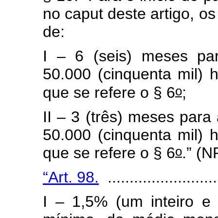
no
caput
deste artigo, o
de:
I
– 6 (seis) meses pa
50.000 (cinquenta mil) 
o
que se refere o § 6
;
II – 3 (três) meses par
50.000 (cinquenta mil) 
o
que se refere o § 6
.” (N
“Art. 98.
..........................
I – 1,5% (um inteiro e