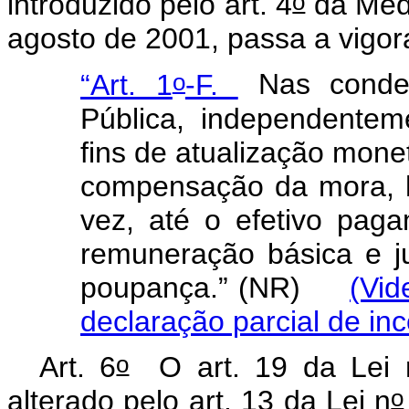
o
introduzido pelo art. 4
da Medi
agosto de 2001, passa a vigor
o
“Art. 1
-F.
Nas conde
Pública, independente
fins de atualização mone
compensação da mora, h
vez, até o efetivo paga
remuneração básica e j
poupança.” (NR)
(Vid
declaração parcial de inc
o
Art. 6
O art. 19 da Lei 
o
alterado pelo art. 13 da Lei n