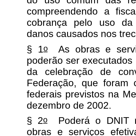
do uso comum das resp
compreendendo a fiscal
cobrança pelo uso da 
danos causados nos trech
o
§ 1
As obras e serviç
poderão ser executados 
da celebração de con
Federação, que foram 
federais previstos na Me
dezembro de 2002.
o
§ 2
Poderá o DNIT re
obras e serviços efeti