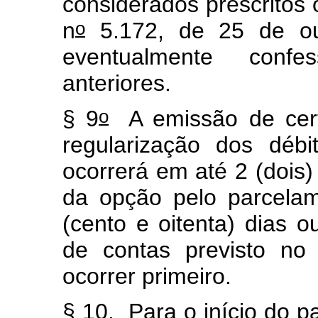
considerados prescritos
o
n
5.172, de 25 de o
eventualmente conf
anteriores.
o
§ 9
A emissão de cert
regularização dos débi
ocorrerá em até 2 (dois)
da opção pelo parcelam
(cento e oitenta) dias 
de contas previsto no
ocorrer primeiro.
§ 10. Para o início do p