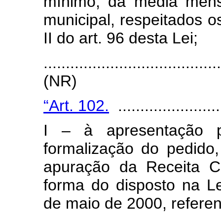
mínimo, da média mensa
municipal, respeitados os
II do art. 96 desta Lei;
.......................................
(NR)
“Art. 102.
........................
I
–
à apresentação 
formalização do pedido,
apuração da Receita Co
forma do disposto na L
de maio de 2000, referen