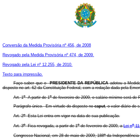
Conversão da Medida Provisória nº 456, de 2008
Revogado pela Medida Provisória nº 474, de 2009.
Revogado pela Lei nº 12.255, de 2010.
Texto para impressão.
Faço saber que o
PRESIDENTE DA REPÚBLICA
adotou a Medida 
disposto no art. 62 da Constituição Federal, com a redação dada pela Emen
o
o
Art. 1
A partir de 1
de fevereiro de 2009, o salário mínimo será de 
Parágrafo único. Em virtude do disposto no
caput
, o valor diário do
o
Art. 2
Esta Lei entra em vigor na data de sua publicação.
o
o
o
Art. 3
Fica revogada, a partir de 1
de fevereiro de 2009, a
Lei n
11.
o
Congresso Nacional, em 28 de maio de 2009; 188
da Independência 