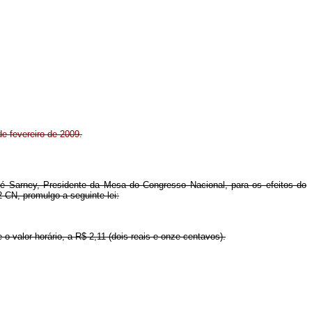
e fevereiro de 2009.
é Sarney, Presidente da Mesa do Congresso Nacional, para os efeitos do
-CN, promulgo a seguinte lei:
 o valor horário, a R$ 2,11 (dois reais e onze centavos).