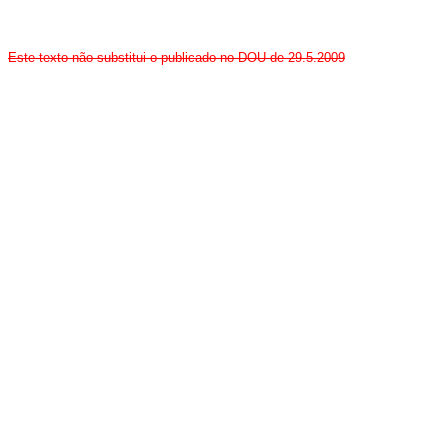
Este texto não substitui o publicado no DOU de 29.5.2009