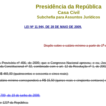
Presidência da República
Casa Civil
Subchefia para Assuntos Jurídicos
LEI Nº 11.944, DE 28 DE MAIO DE 2009.
o
Dispõe sobre o salário mínimo a partir de 1
d
Provisória nº 456, de 2009, que o Congresso Nacional aprovou, e eu, Jos
da Constitucional nº 32, combinado com o art. 12 da Resolução nº 1, de 2002
R$ 465,00 (quatrocentos e sessenta e cinco reais).
 salário mínimo corresponderá a R$ 15,50 (quinze reais e cinqüenta centavos) e
709, de 19 de junho de 2008.
o
e 121
da República.