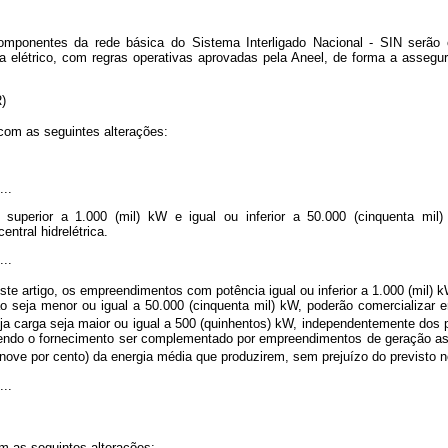
omponentes da rede básica do Sistema Interligado Nacional - SIN serão 
ma elétrico, com regras operativas aprovadas pela Aneel, de forma a assegur
NR)
com as seguintes alterações:
....
a superior a 1.000 (mil) kW e igual ou inferior a 50.000 (cinquenta mi
ntral hidrelétrica.
....
te artigo, os empreendimentos com potência igual ou inferior a 1.000 (mil) 
ão seja menor ou igual a 50.000 (cinquenta mil) kW, poderão comercializar
uja carga seja maior ou igual a 500 (quinhentos) kW, independentemente dos p
endo o fornecimento ser complementado por empreendimentos de geração asso
 nove por cento) da energia média que produzirem, sem prejuízo do previsto 
....
m as seguintes alterações: