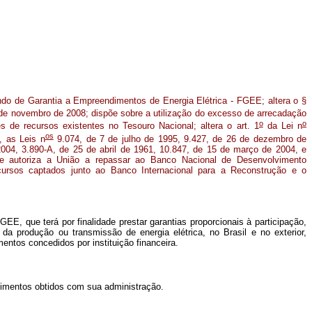
undo de Garantia a Empreendimentos de Energia Elétrica - FGEE; altera o §
de novembro de 2008; dispõe sobre a utilização do excesso de arrecadação
o
o
es de recursos existentes no Tesouro Nacional; altera o art. 1
da Lei n
os
, as Leis n
9.074, de 7 de julho de 1995, 9.427, de 26 de dezembro de
004, 3.890-A, de 25 de abril de 1961, 10.847, de 15 de março de 2004, e
 e autoriza a União a repassar ao Banco Nacional de Desenvolvimento
rsos captados junto ao Banco Internacional para a Reconstrução e o
E, que terá por finalidade prestar garantias proporcionais à participação,
da produção ou transmissão de energia elétrica, no Brasil e no exterior,
entos concedidos por instituição financeira.
endimentos obtidos com sua administração.