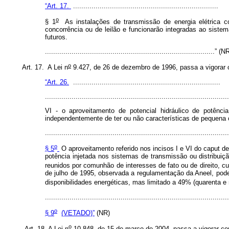
“Art. 17.
.......................................................................
o
§ 1
As instalações de transmissão de energia elétrica c
concorrência ou de leilão e funcionarão integradas ao siste
futuros.
...................................................................................” (
o
Art. 17. A Lei n
9.427, de 26 de dezembro de 1996, passa a vigorar 
“Art. 26.
........................................................................
.........................................................................................
VI - o aproveitamento de potencial hidráulico de potênci
independentemente de ter ou não características de pequena ce
.........................................................................................
o
§ 5
O aproveitamento referido nos incisos I e VI do
caput
des
potência injetada nos sistemas de transmissão ou distribuiç
reunidos por comunhão de interesses de fato ou de direito, c
de julho de 1995, observada a regulamentação da Aneel, pod
disponibilidades energéticas, mas limitado a 49% (quarenta e
.........................................................................................
o
§ 9
(VETADO)”
(NR)
o
Art. 18. A Lei n
10.848, de 15 de março de 2004, passa a vigorar co