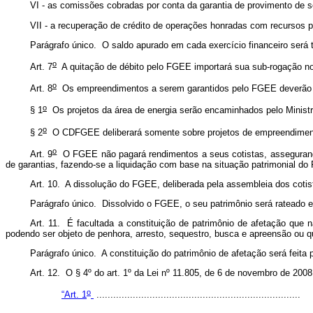
VI - as comissões cobradas por conta da garantia de provimento de se
VII - a recuperação de crédito de operações honradas com recursos 
Parágrafo único. O saldo apurado em cada exercício financeiro será 
o
Art. 7
A quitação de débito pelo FGEE importará sua sub-rogação no
o
Art. 8
Os empreendimentos a serem garantidos pelo FGEE deverão
o
§ 1
Os projetos da área de energia serão encaminhados pelo Minist
o
§ 2
O CDFGEE deliberará somente sobre projetos de empreendiment
o
Art. 9
O FGEE não pagará rendimentos a seus cotistas, assegurando-s
de garantias, fazendo-se a liquidação com base na situação patrimonial d
Art. 10. A dissolução do FGEE, deliberada pela assembleia dos cotist
Parágrafo único. Dissolvido o FGEE, o seu patrimônio será rateado e
Art. 11. É facultada a constituição de patrimônio de afetação que 
podendo ser objeto de penhora, arresto, sequestro, busca e apreensão ou qu
Parágrafo único. A constituição do patrimônio de afetação será feita p
Art. 12. O § 4º do art. 1º da Lei nº 11.805, de 6 de novembro de 200
o
“Art. 1
.........................................................................