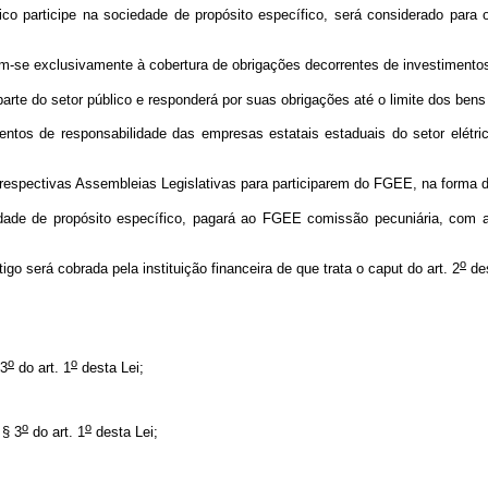
 participe na sociedade de propósito específico, será considerado para o
am-se exclusivamente à cobertura de obrigações decorrentes de investimen
te do setor público e responderá por suas obrigações até o limite dos bens 
s de responsabilidade das empresas estatais estaduais do setor elétrico,
respectivas Assembleias Legislativas para participarem do FGEE, na forma do
edade de propósito específico, pagará ao FGEE comissão pecuniária, com 
o
igo será cobrada pela instituição financeira de que trata o
caput
do art. 2
de
;
o
o
 3
do art. 1
desta Lei;
o
o
 § 3
do art. 1
desta Lei;