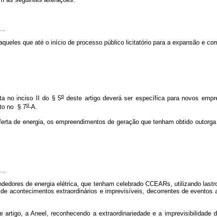
...
es que até o início de processo público licitatório para a expansão e comer
o
a no inciso II do § 5
deste artigo deverá ser específica para novos empr
o
to no § 7
-A.
 oferta de energia, os empreendimentos de geração que tenham obtido outorg
....
ndedores de energia elétrica, que tenham celebrado CCEARs, utilizando lastr
de acontecimentos extraordinários e imprevisíveis, decorrentes de eventos 
 artigo, a Aneel, reconhecendo a extraordinariedade e a imprevisibilidade 