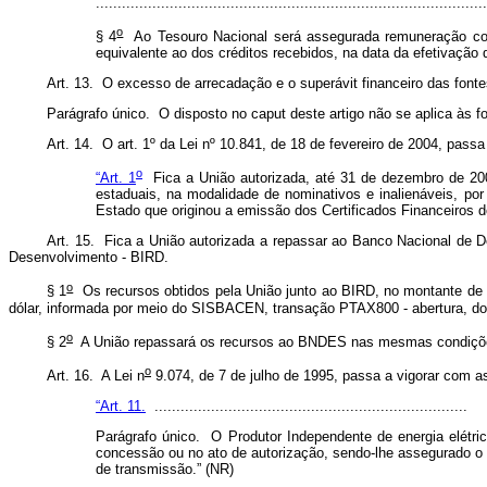
.........................................................................................
o
§ 4
Ao Tesouro Nacional será assegurada remuneração compa
equivalente ao dos créditos recebidos, na data da efetivaçã
Art. 13. O excesso de arrecadação e o superávit financeiro das font
Parágrafo único. O disposto no
caput
deste artigo não se aplica às f
Art. 14. O a
r
t. 1º da Lei nº 10.841, de 18 de fevereiro de 2004, pass
o
“Art. 1
Fica a União autorizada, até 31 de dezembro de 2008
estaduais, na modalidade de nominativos e inalienáveis, po
Estado que originou a emissão dos Certificados Financeiros 
Art. 15. Fica a União autorizada a repassar ao Banco Nacional de 
Desenvolvimento - BIRD.
o
§ 1
Os recursos obtidos pela União junto ao BIRD, no montante de 
dólar, informada por meio do SISBACEN, transação PTAX800 - abertura, d
o
§ 2
A União repassará os recursos ao BNDES nas mesmas condições
o
Art. 16. A Lei n
9.074, de 7 de julho de 1995, passa a vigorar com a
“Art. 11.
........................................................................
Parágrafo único. O Produtor Independente de energia elétrica
concessão ou no ato de autorização, sendo-lhe assegurado o d
de transmissão.” (NR)