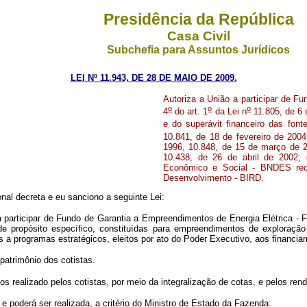
Presidência da República
Casa Civil
Subchefia para Assuntos Jurídicos
LEI Nº 11.943, DE 28 DE MAIO DE 2009.
Autoriza a União a participar de F
o
o
o
4
do art. 1
da Lei n
11.805, de 6 
e do superávit financeiro das font
10.841, de 18 de fevereiro de 2004
1996, 10.848, de 15 de março de 2
10.438, de 26 de abril de 2002;
Econômico e Social - BNDES recu
Desenvolvimento - BIRD.
al decreta e eu sanciono a seguinte Lei:
participar de Fundo de Garantia a Empreendimentos de Energia Elétrica - FGE
 de propósito específico, constituídas para empreendimentos de exploração 
a programas estratégicos, eleitos por ato do Poder Executivo, aos financiam
patrimônio dos cotistas.
s realizado pelos cotistas, por meio da integralização de cotas, e pelos r
 e poderá ser realizada, a critério do Ministro de Estado da Fazenda: