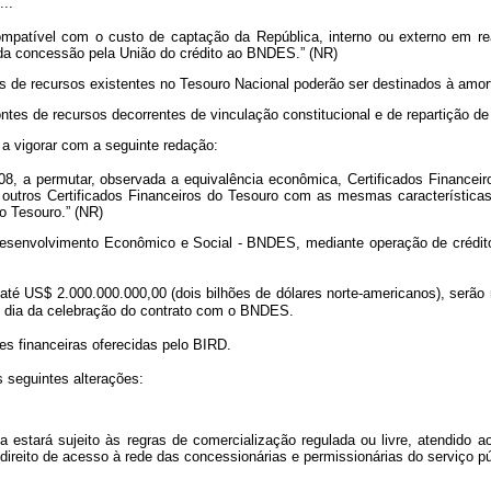
....
tível com o custo de captação da República, interno ou externo em reai
o da concessão pela União do crédito ao BNDES.” (NR)
es de recursos existentes no Tesouro Nacional poderão ser destinados à amor
ontes de recursos decorrentes de vinculação constitucional e de repartição de 
a a vigorar com a seguinte redação:
, a permutar, observada a equivalência econômica, Certificados Financeir
r outros Certificados Financeiros do Tesouro com as mesmas características
do Tesouro.” (NR)
Desenvolvimento Econômico e Social - BNDES, mediante operação de crédito
até US$ 2.000.000.000,00 (dois bilhões de dólares norte-americanos), ser
o dia da celebração do contrato com o BNDES.
 financeiras oferecidas pelo BIRD.
s seguintes alterações:
 estará sujeito às regras de comercialização regulada ou livre, atendido a
ireito de acesso à rede das concessionárias e permissionárias do serviço púb