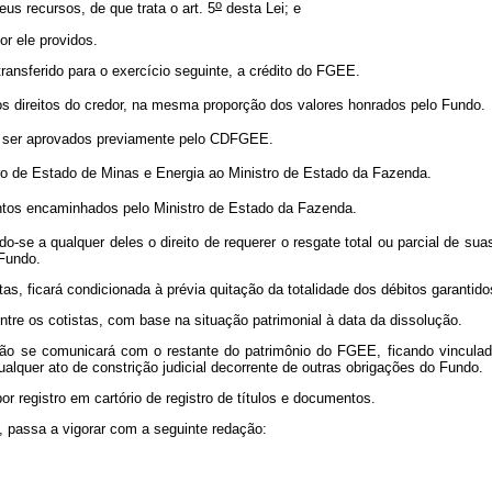
o
us recursos, de que trata o art. 5
desta Lei; e
por ele providos.
transferido para o exercício seguinte, a crédito do FGEE.
s direitos do credor, na mesma proporção dos valores honrados pelo Fundo
 ser aprovados previamente pelo CDFGEE.
ro de Estado de Minas e Energia ao Ministro de Estado da Fazenda.
os encaminhados pelo Ministro de Estado da Fazenda.
e a qualquer deles o direito de requerer o resgate total ou parcial de suas
o Fundo.
as, ficará condicionada à prévia quitação da totalidade dos débitos garantid
ntre os cotistas, com base na situação patrimonial à data da dissolução.
não se comunicará com o restante do patrimônio do FGEE, ficando vinculado
alquer ato de constrição judicial decorrente de outras obrigações do Fundo.
or registro em cartório de registro de títulos e documentos.
8, passa a vigorar com a seguinte redação: