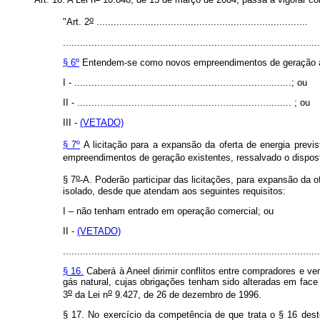
o
"Art. 2
..........................................................................
..........................................................................................
§ 6º
Entendem-se como novos empreendimentos de geração aquel
I - ............................................................................; ou
II - ........................................................................... ; ou
III -
(VETADO)
§ 7º
A licitação para a expansão da oferta de energia previst
empreendimentos de geração existentes, ressalvado o dispos
o
§ 7
-A. Poderão participar das licitações, para expansão da
isolado, desde que atendam aos seguintes requisitos:
I – não tenham entrado em operação comercial; ou
II -
(VETADO)
.........................................................................................
§ 16.
Caberá à Aneel dirimir conflitos entre compradores e ve
gás natural, cujas obrigações tenham sido alteradas em face 
o
o
3
da Lei n
9.427, de 26 de dezembro de 1996.
§ 17. No exercício da competência de que trata o § 16 deste