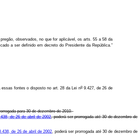
regão, observados, no que for aplicável, os arts. 55 a 58 da
icado a ser definido em decreto do Presidente da República.”
o
a essas fontes o disposto no art. 28 da Lei n
9.427, de 26 de
 prorrogada para 30 de dezembro de 2010.
438, de 26 de abril de 2002
, poderá ser prorrogada até 30 de dezembro de
.438, de 26 de abril de 2002
, poderá ser prorrogada até 30 de dezembro de