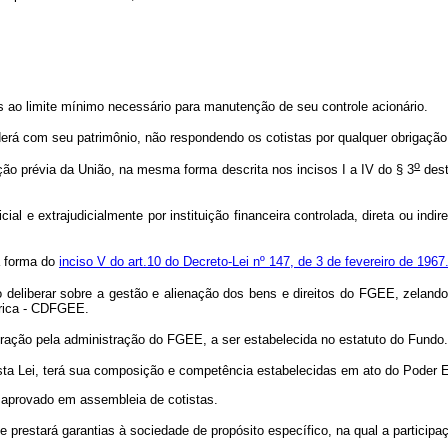
s ao limite mínimo necessário para manutenção de seu controle acionário.
derá com seu patrimônio, não respondendo os cotistas por qualquer obrigaçã
o
ção prévia da União, na mesma forma descrita nos incisos I a IV do § 3
dest
ial e extrajudicialmente por instituição financeira controlada, direta ou in
a forma do
inciso V do art.10 do Decreto-Lei nº 147, de 3 de fevereiro de 1967
o deliberar sobre a gestão e alienação dos bens e direitos do FGEE, zelando
étrica - CDFGEE.
ração pela administração do FGEE, a ser estabelecida no estatuto do Fund
ta Lei, terá sua composição e competência estabelecidas em ato do Poder E
 aprovado em assembleia de cotistas.
prestará garantias à sociedade de propósito específico, na qual a participaç