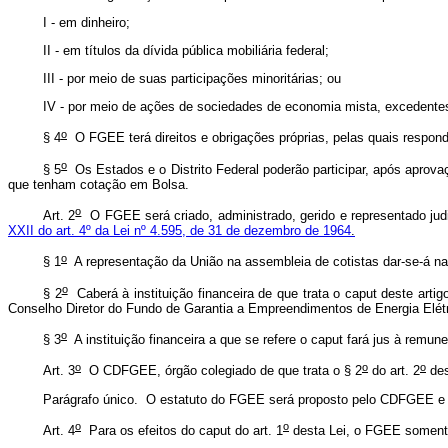
I - em dinheiro;
II - em títulos da dívida pública mobiliária federal;
III - por meio de suas participações minoritárias; ou
IV - por meio de ações de sociedades de economia mista, excedente
o
§ 4
O FGEE terá direitos e obrigações próprias, pelas quais respon
o
§ 5
Os Estados e o Distrito Federal poderão participar, após aprova
que tenham cotação em Bolsa.
o
Art. 2
O FGEE será criado, administrado, gerido e representado judic
XXII do art. 4º da Lei nº 4.595, de 31 de dezembro de 1964
.
o
§ 1
A representação da União na assembleia de cotistas dar-se-á n
o
§ 2
Caberá à instituição financeira de que trata o
caput
deste artig
Conselho Diretor do Fundo de Garantia a Empreendimentos de Energia El
o
§ 3
A instituição financeira a que se refere o
caput
fará jus à remune
o
o
o
Art. 3
O CDFGEE, órgão colegiado de que trata o § 2
do art. 2
des
Parágrafo único. O estatuto do FGEE será proposto pelo CDFGEE e
o
o
Art. 4
Para os efeitos do
caput
do art. 1
desta Lei, o FGEE somente 