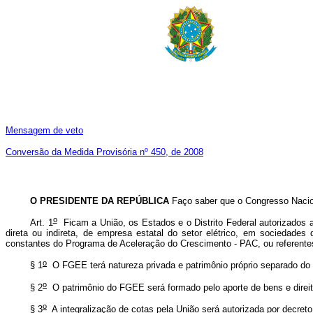
Mensagem de veto
Conversão da Medida Provisória nº 450, de 2008
O PRESIDENTE DA REPÚBLICA
Faço saber que o Congresso Nacion
o
Art. 1
Ficam a União, os Estados e o Distrito Federal autorizados a 
direta ou indireta, de empresa estatal do setor elétrico, em sociedades
constantes do Programa de Aceleração do Crescimento - PAC, ou referentes 
o
§ 1
O FGEE terá natureza privada e patrimônio próprio separado do 
o
§ 2
O patrimônio do FGEE será formado pelo aporte de bens e direito
o
§ 3
A integralização de cotas pela União será autorizada por decreto