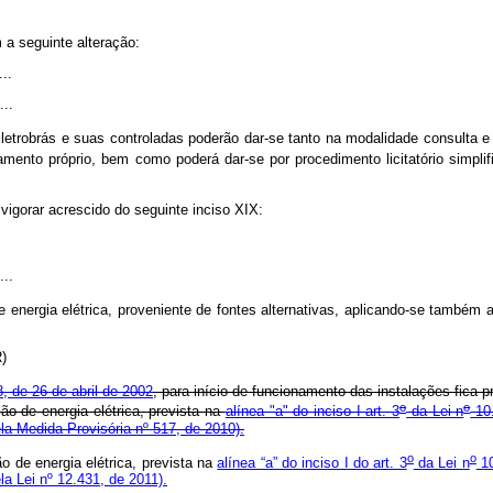
 a seguinte alteração:
...
...
etrobrás e suas controladas poderão dar-se tanto na modalidade consulta e p
mento próprio, bem como poderá dar-se por procedimento licitatório simplif
igorar acrescido do seguinte inciso XIX:
...
de energia elétrica, proveniente de fontes alternativas, aplicando-se também 
NR)
, de 26 de abril de 2002
, para início de funcionamento das instalações fica
o
o
ão de energia elétrica, prevista na
alínea "a" do inciso I art. 3
da Lei n
10.
a Medida Provisória nº 517, de 2010).
o
o
o de energia elétrica, prevista na
alínea “a” do inciso I do art. 3
da Lei n
10
a Lei nº 12.431, de 2011).