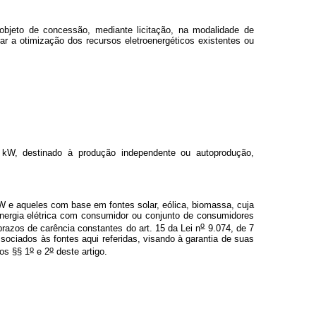
objeto de concessão, mediante licitação, na modalidade de
ar a otimização dos recursos eletroenergéticos existentes ou
l) kW, destinado à produção independente ou autoprodução,
kW e aqueles com base em fontes solar, eólica, biomassa, cuja
 energia elétrica com consumidor ou conjunto de consumidores
o
razos de carência constantes do art. 15 da Lei n
9.074, de 7
ciados às fontes aqui referidas, visando à garantia de suas
o
o
nos §§ 1
e 2
deste artigo.