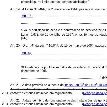
envolvidos, no limite de suas responsabilidades."
o
Art. 19. A Lei n
3.890-A, de 25 de abril de 1961, passa a vigorar com
“Art. 15.
............................................................................
..........................................................................................
o
§ 2
A aquisição de bens e a contratação de serviços pela El
o
Lei n
9.472, de 16 de julho de 1997, e nos termos de regula
(NR)
o
o
Art. 20. O art. 4
da Lei n
10.847, de 15 de março de 2004, passa a v
o
“Art. 4
.........................................................................
..........................................................................................
XIX - elaborar e publicar estudos de inventário do potencial 
dezembro de 1996.
...................................................................................” (
o
o
Art. 21. A data prevista na alínea
a
do
inciso I art. 3
da Lei n
10.438
Art. 21. A data de início de funcionamento das instalações de geraç
2011, conforme critérios definidos em regulamento.
(Redação dada pel
Art. 21. A data de início de funcionamento das instalações de geraçã
2011, conforme critérios definidos em regulamento.
(Redação dada pel