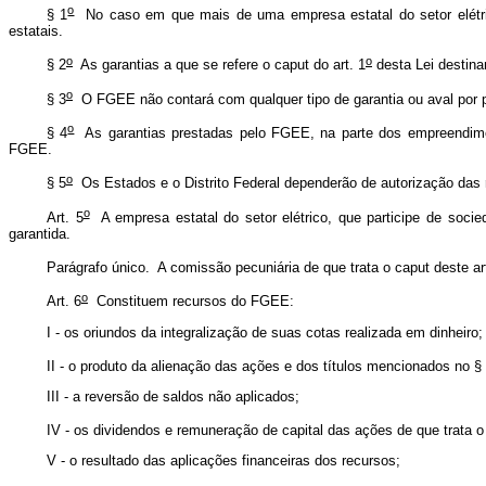
o
§ 1
No caso em que mais de uma empresa estatal do setor elétrico
estatais.
o
o
§ 2
As garantias a que se refere o
caput
do art. 1
desta Lei destin
o
§ 3
O FGEE não contará com qualquer tipo de garantia ou aval por par
o
§ 4
As garantias prestadas pelo FGEE, na parte dos empreendimento
FGEE.
o
§ 5
Os Estados e o Distrito Federal dependerão de autorização das 
o
Art. 5
A empresa estatal do setor elétrico, que participe de soci
garantida.
Parágrafo único. A comissão pecuniária de que trata o
caput
deste art
o
Art. 6
Constituem recursos do FGEE:
I - os oriundos da integralização de suas cotas realizada em dinheiro
II - o produto da alienação das ações e dos títulos mencionados no §
III - a reversão de saldos não aplicados;
IV - os dividendos e remuneração de capital das ações de que trata o
V - o resultado das aplicações financeiras dos recursos;