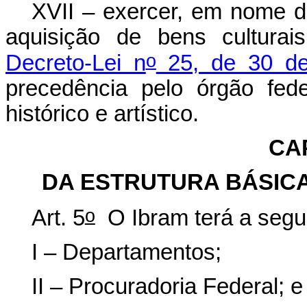
XVII – exercer, em nome da
aquisição de bens cultura
o
Decreto-Lei n
25, de 30 de
precedência pelo órgão fed
histórico e artístico.
CAP
DA ESTRUTURA BÁSICA
o
Art. 5
O Ibram terá a segui
I – Departamentos;
II – Procuradoria Federal; e