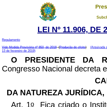
Pres
Subch
LEI Nº 11.906, DE
Regulamento
Vide Medida Provisória nº 850, de 2018
(
Produção de efeito
)
(Arquivada 
13 de fevereiro de 2019)
O PRESIDENTE DA 
Congresso Nacional decreta e 
CA
DA NATUREZA JURÍDICA,
o
Art. 1
Fica criado o Insti