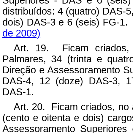
Superiores
-
DAS e 6 (seis)
distribuídos: 4 (quatro) DAS
-
5
dois) DAS
-
3 e 6 (seis) FG
-
de 2009)
Art. 19. Ficam criados,
Palmares, 34 (trinta e qua
Direção e Assessoramento Sup
DAS
-
4, 12 (doze) DAS
-
3, 1
DAS
-
1.
Art. 20. Ficam criados, no 
(cento e oitenta e dois) car
Assessoramento Superiores e