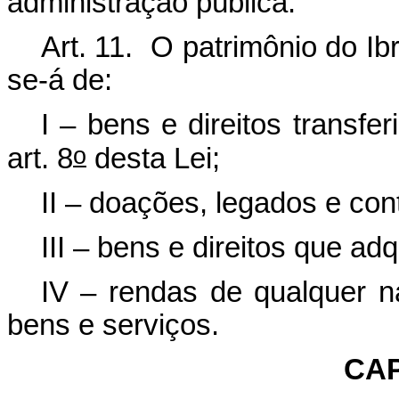
administração pública.
Art. 11. O patrimônio do Ibr
se-á de:
I – bens e direitos transf
o
art. 8
desta Lei;
II – doações, legados e con
III – bens e direitos que adqu
IV – rendas de qualquer n
bens e serviços.
CAP