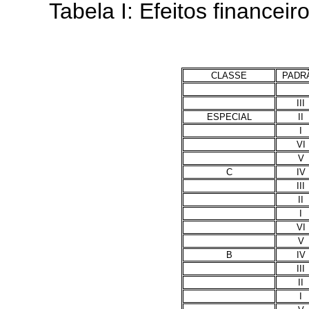
Tabela I: Efeitos financeiro
CLASSE
PADR
III
ESPECIAL
II
I
VI
V
C
IV
III
II
I
VI
V
B
IV
III
II
I