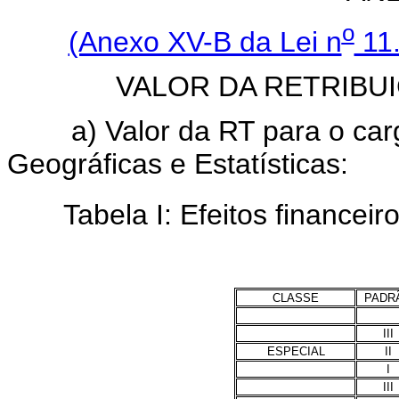
o
(Anexo XV-B da Lei n
11.
VALOR DA RETRIBUI
a) Valor da RT para o carg
Geográficas e Estatísticas:
Tabela I: Efeitos financeiro
CLASSE
PADR
III
ESPECIAL
II
I
III