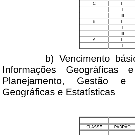
C
II
I
III
B
II
I
III
A
II
I
b) Vencimento básico d
Informações Geográficas e
Planejamento, Gestão e I
Geográficas e Estatísticas
CLASSE
PADRÃO