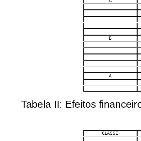
C
B
A
Tabela II: Efeitos financeir
CLASSE