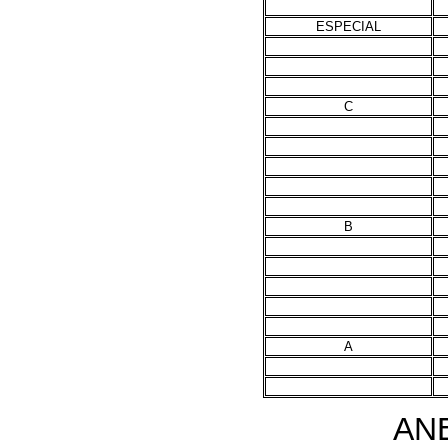
ESPECIAL
C
B
A
AN