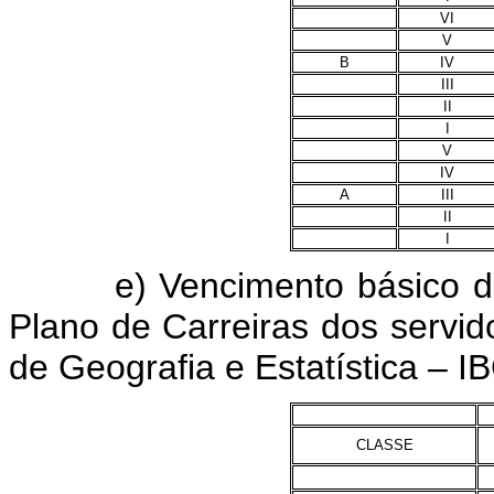
VI
V
B
IV
III
II
I
V
IV
A
III
II
I
e) Vencimento básico dos c
Plano de Carreiras dos servido
de Geografia e Estatística – IB
CLASSE