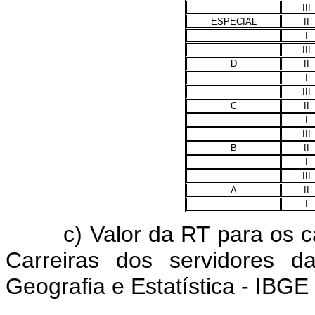
III
ESPECIAL
II
I
III
D
II
I
III
C
II
I
III
B
II
I
III
A
II
I
c) Valor da RT para os car
Carreiras dos servidores da
Geografia e Estatística - IBGE 