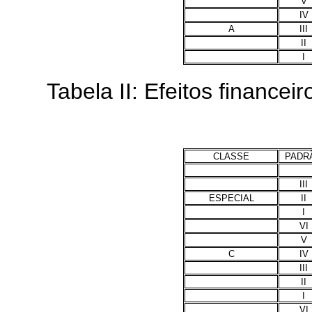
V
IV
A
III
II
I
Tabela II: Efeitos financeir
CLASSE
PADR
III
ESPECIAL
II
I
VI
V
C
IV
III
II
I
VI