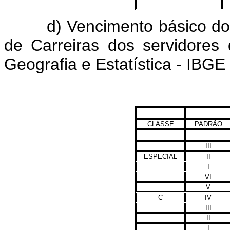
d) Vencimento básico dos c
de Carreiras dos servidores 
Geografia e Estatística - IBGE 
CLASSE
PADRÃO
III
ESPECIAL
II
I
VI
V
C
IV
III
II
I