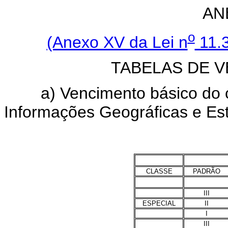
AN
o
(Anexo XV da Lei n
11.3
TABELAS DE 
a) Vencimento básico do c
Informações Geográficas e Esta
CLASSE
PADRÃO
III
ESPECIAL
II
I
III