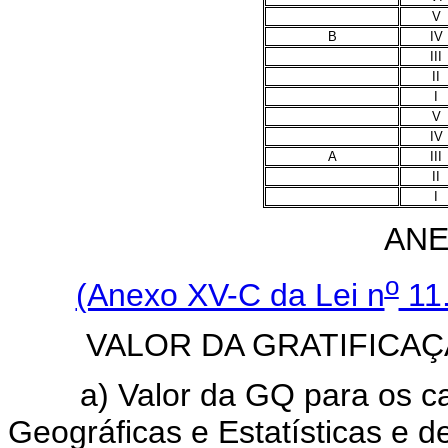
V
B
IV
III
II
I
V
IV
A
III
II
I
ANE
o
(Anexo XV-C da Lei n
11.
VALOR DA GRATIFICAÇ
a) Valor da GQ para os car
Geográficas e Estatísticas e 