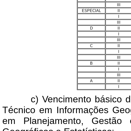
III
ESPECIAL
II
I
III
D
II
I
III
C
II
I
III
B
II
I
III
A
II
I
c) Vencimento básico dos c
Técnico em Informações Geogr
em Planejamento, Gestão e