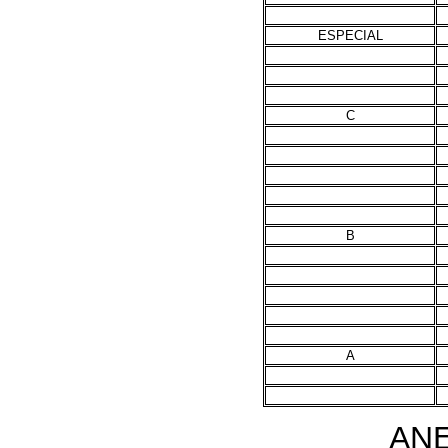
ESPECIAL
C
B
A
ANE