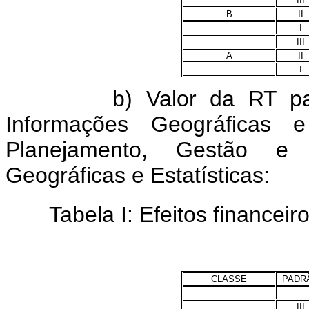
III
B
II
I
III
A
II
I
b) Valor da RT para o
Informações Geográficas e
Planejamento, Gestão e I
Geográficas e Estatísticas:
Tabela I: Efeitos financeiro
CLASSE
PADR
III