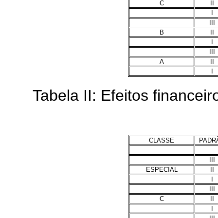
C
II
I
III
B
II
I
III
A
II
I
Tabela II: Efeitos financeir
CLASSE
PADR
III
ESPECIAL
II
I
III
C
II
I