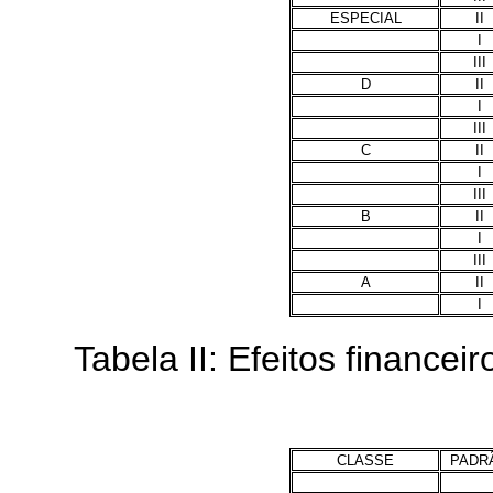
ESPECIAL
II
I
III
D
II
I
III
C
II
I
III
B
II
I
III
A
II
I
Tabela II: Efeitos financeir
CLASSE
PADR