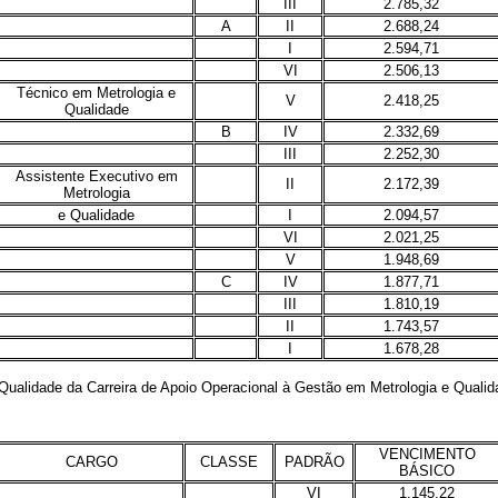
III
2.785,32
A
II
2.688,24
I
2.594,71
VI
2.506,13
Técnico em Metrologia e
V
2.418,25
Qualidade
B
IV
2.332,69
III
2.252,30
Assistente Executivo em
II
2.172,39
Metrologia
e Qualidade
I
2.094,57
VI
2.021,25
V
1.948,69
C
IV
1.877,71
III
1.810,19
II
1.743,57
I
1.678,28
idade da Carreira de Apoio Operacional à Gestão em Metrologia e Qualidade,
VENCIMENTO
CARGO
CLASSE
PADRÃO
BÁSICO
VI
1.145,22