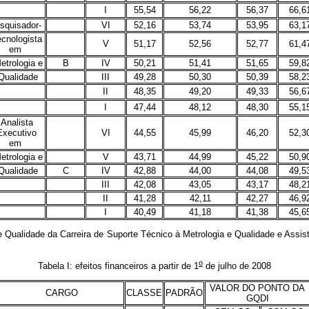
I
55,54
56,22
56,37
66,6
squisador-
VI
52,16
53,74
53,95
63,1
cnologista
V
51,17
52,56
52,77
61,4
em
trologia e
B
IV
50,21
51,41
51,65
59,8
ualidade
III
49,28
50,30
50,39
58,2
II
48,35
49,20
49,33
56,6
I
47,44
48,12
48,30
55,1
Analista
Executivo
VI
44,55
45,99
46,20
52,3
em
trologia e
V
43,71
44,99
45,22
50,9
ualidade
C
IV
42,88
44,00
44,08
49,5
III
42,08
43,05
43,17
48,2
II
41,28
42,11
42,27
46,9
I
40,49
41,18
41,38
45,6
alidade da Carreira de Suporte Técnico à Metrologia e Qualidade e Assiste
o
Tabela I: efeitos financeiros a partir de 1
de julho de 2008
VALOR DO PONTO DA
CARGO
CLASSE
PADRÃO
GQDI