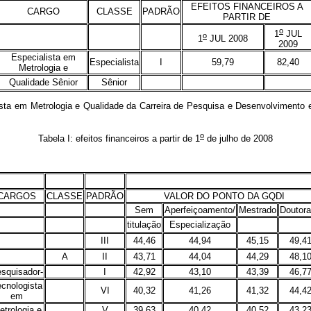
EFEITOS FINANCEIROS A
CARGO
CLASSE
PADRÃO
PARTIR DE
o
1
JUL
o
1
JUL 2008
2009
Especialista em
Especialista
I
59,79
82,40
Metrologia e
Qualidade Sênior
Sênior
em Metrologia e Qualidade da Carreira de Pesquisa e Desenvolvimento em
o
Tabela I: efeitos financeiros a partir de 1
de julho de 2008
CARGOS
CLASSE
PADRÃO
VALOR DO PONTO DA GQDI
Sem
Aperfeiçoamento/
Mestrado
Doutor
titulação
Especialização
III
44,46
44,94
45,15
49,4
A
II
43,71
44,04
44,29
48,1
squisador-
I
42,92
43,10
43,39
46,7
cnologista
VI
40,32
41,26
41,32
44,4
em
etrologia e
V
39,63
40,42
40,52
43,2