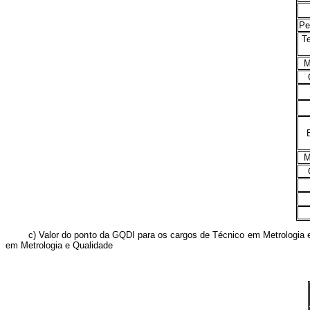
Pe
Te
Me
Q
Me
Q
c) Valor do ponto da GQDI para os cargos de Técnico em Metrologia e Qu
em Metrologia e Qualidade