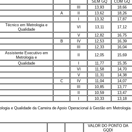
SEM GQ
COM GQ
III
13,93
18,66
A
II
13,62
18,26
I
13,32
17,87
Técnico em Metrologia e
VI
13,11
17,12
Qualidade
V
12,82
16,75
B
IV
12,53
16,39
III
12,33
16,04
Assistente Executivo em
II
12,05
15,69
Metrologia e
Qualidade
I
11,77
15,35
VI
11,58
14,70
V
11,31
14,38
C
IV
11,04
14,07
III
10,85
13,77
II
10,59
13,47
I
10,33
13,18
gia e Qualidade da Carreira de Apoio Operacional à Gestão em Metrologia 
VALOR DO PONTO DA
GQDI