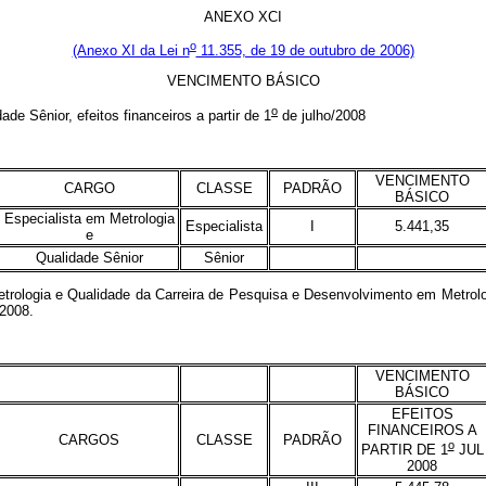
ANEXO XCI
o
(Anexo XI da Lei n
11.355, de 19 de outubro de 2006)
VENCIMENTO BÁSICO
o
Sênior, efeitos financeiros a partir de 1
de julho/2008
VENCIMENTO
CARGO
CLASSE
PADRÃO
BÁSICO
Especialista em Metrologia
Especialista
I
5.441,35
e
Qualidade Sênior
Sênior
ogia e Qualidade da Carreira de Pesquisa e Desenvolvimento em Metrologi
/2008.
VENCIMENTO
BÁSICO
EFEITOS
FINANCEIROS A
CARGOS
CLASSE
PADRÃO
o
PARTIR DE 1
JUL
2008