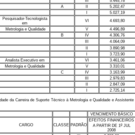
III
5.445,78
A
II
5.202,47
I
5.027,19
Pesquisador-Tecnologista
VI
4.693,80
em
Metrologia e Qualidade
V
4.496,89
B
IV
4.306,76
III
4.064,09
II
3.890,98
I
3.723,90
Analista Executivo em
VI
3.461,06
Metrologia e Qualidade
V
3.310,01
C
IV
3.163,99
III
2.979,83
II
2.847,09
I
2.725,14
 da Carreira de Suporte Técnico à Metrologia e Qualidade e Assistente E
VENCIMENTO BÁSICO
EFEITOS FINANCEIROS
o
CARGO
CLASSE
PADRÃO
A PARTIR DE 1
JUL
2008