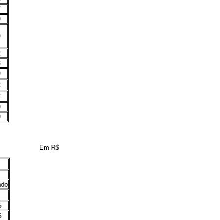
7
0
9
2
8
9
2
2
0
0
Em R$
ado
5
6