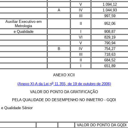
V
1.094,12
A
IV
1.044,93
III
997,59
Auxiliar Executivo em
II
952,06
Metrologia
e Qualidade
I
908,87
VI
829,19
V
790,94
B
IV
754,27
III
718,63
II
684,52
I
651,89
ANEXO XCII
o
(Anexo XI-A da Lei n
11.355, de 19 de outubro de 2006)
VALOR DO PONTO DA GRATIFICAÇÃO
PELA QUALIDADE DO DESEMPENHO NO INMETRO - GQDI
e Qualidade Sênior
VALOR DO PONTO DA GQDI