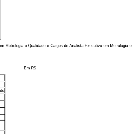
 Metrologia e Qualidade e Cargos de Analista Executivo em Metrologia e
Em R$
ado
1
0
7
2
3