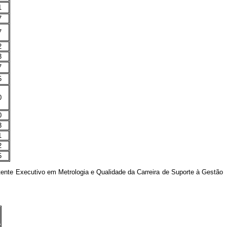
1
7
7
2
3
7
5
0
0
3
1
2
5
nte Executivo em Metrologia e Qualidade da Carreira de Suporte à Gestão