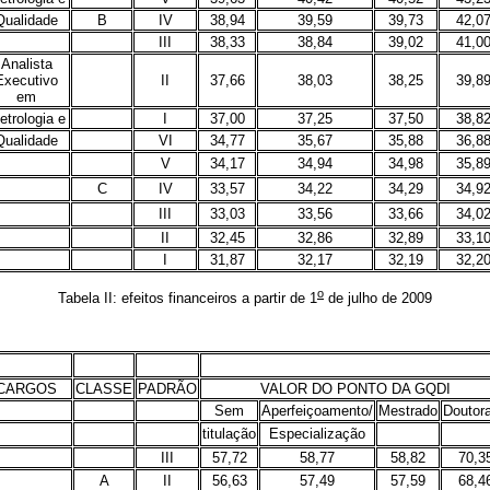
Qualidade
B
IV
38,94
39,59
39,73
42,0
III
38,33
38,84
39,02
41,0
Analista
Executivo
II
37,66
38,03
38,25
39,8
em
etrologia e
I
37,00
37,25
37,50
38,8
Qualidade
VI
34,77
35,67
35,88
36,8
V
34,17
34,94
34,98
35,8
C
IV
33,57
34,22
34,29
34,9
III
33,03
33,56
33,66
34,0
II
32,45
32,86
32,89
33,1
I
31,87
32,17
32,19
32,2
o
Tabela II: efeitos financeiros a partir de 1
de julho de 2009
CARGOS
CLASSE
PADRÃO
VALOR DO PONTO DA GQDI
Sem
Aperfeiçoamento/
Mestrado
Doutor
titulação
Especialização
III
57,72
58,77
58,82
70,3
A
II
56,63
57,49
57,59
68,4