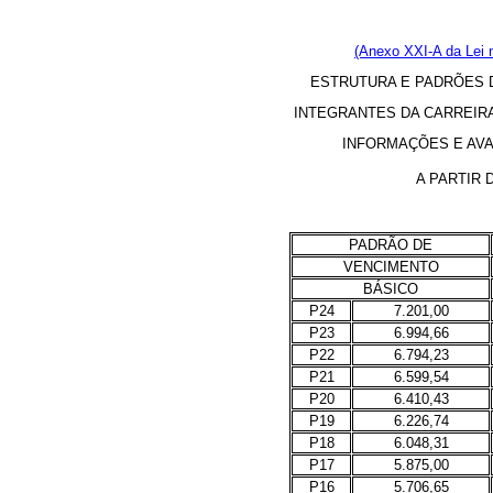
(Anexo XXI-A da Lei 
ESTRUTURA E PADRÕES 
INTEGRANTES DA CARREIR
INFORMAÇÕES E AVA
A PARTIR 
PADRÃO DE
VENCIMENTO
BÁSICO
P24
7.201,00
P23
6.994,66
P22
6.794,23
P21
6.599,54
P20
6.410,43
P19
6.226,74
P18
6.048,31
P17
5.875,00
P16
5.706,65