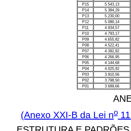
P15
5.543,13
P14
5.384,29
P13
5.230,00
P12
5.080,14
P11
4.934,57
P10
4.793,17
P09
4.655,82
P08
4.522,41
P07
4.392,82
P06
4.266,95
P05
4.144,68
P04
4.025,92
P03
3.910,56
P02
3.798,50
P01
3.689,66
ANE
o
(Anexo XXI-B da Lei n
11
ESTRUTURA E PADRÕES