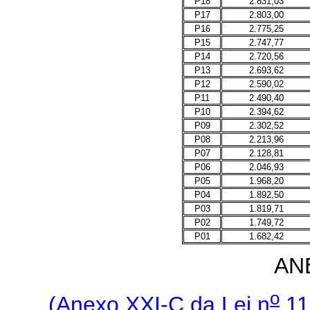
P18
2.831,03
P17
2.803,00
P16
2.775,25
P15
2.747,77
P14
2.720,56
P13
2.693,62
P12
2.590,02
P11
2.490,40
P10
2.394,62
P09
2.302,52
P08
2.213,96
P07
2.128,81
P06
2.046,93
P05
1.968,20
P04
1.892,50
P03
1.819,71
P02
1.749,72
P01
1.682,42
AN
o
(Anexo XXI-C da Lei n
11