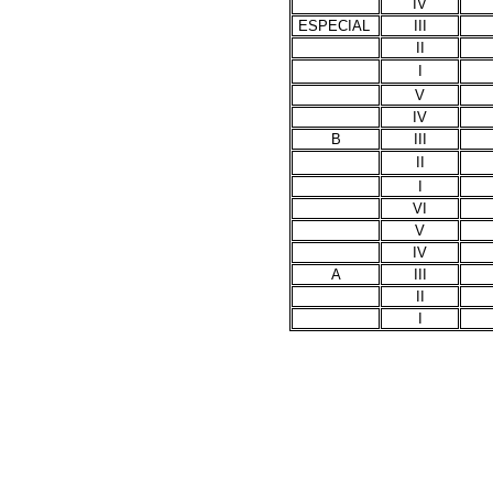
IV
ESPECIAL
III
II
I
V
IV
B
III
II
I
VI
V
IV
A
III
II
I