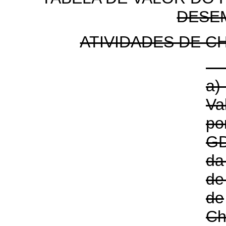
DESE
ATIVIDADES DE C
a)
V
p
G
da
de
de
Ch