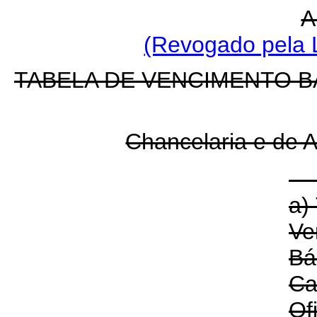
A
(Revogado pela L
TABELA DE VENCIMENTO BÁ
Chancelaria e de A
a) 
Ve
Bá
Ca
Of