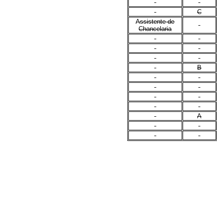
C
Assistente de
Chancelaria
B
A