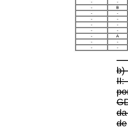
B
A
b)
II
p
G
da
de