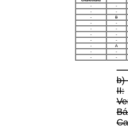
Chancelaria
B
A
b)
II:
Ve
Bá
Ca