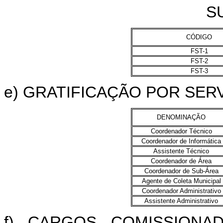
S
CÓDIGO
FST-1
FST-2
FST-3
e) GRATIFICAÇÃO POR SE
DENOMINAÇÃO
Coordenador Técnico
Coordenador de Informática
Assistente Técnico
Coordenador de Área
Coordenador de Sub-Área
Agente de Coleta Municipal
Coordenador Administrativo
Assistente Administrativo
f) CARGOS COMISSIONA