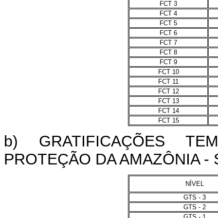
FCT 3
FCT 4
FCT 5
FCT 6
FCT 7
FCT 8
FCT 9
FCT 10
FCT 11
FCT 12
FCT 13
FCT 14
FCT 15
b) GRATIFICAÇÕES TE
PROTEÇÃO DA AMAZÔNIA - 
NÍVEL
GTS - 3
GTS - 2
GTS - 1