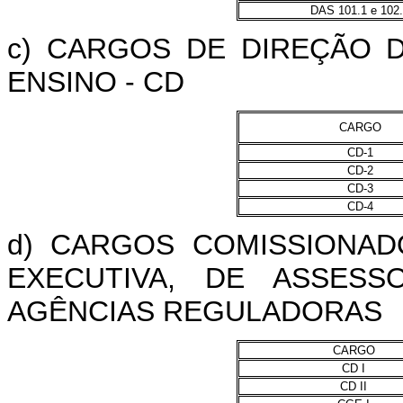
DAS 101.1 e 102
c) CARGOS DE DIREÇÃO D
ENSINO - CD
CARGO
CD-1
CD-2
CD-3
CD-4
d) CARGOS COMISSIONAD
EXECUTIVA, DE ASSESS
AGÊNCIAS REGULADORAS
CARGO
CD I
CD II