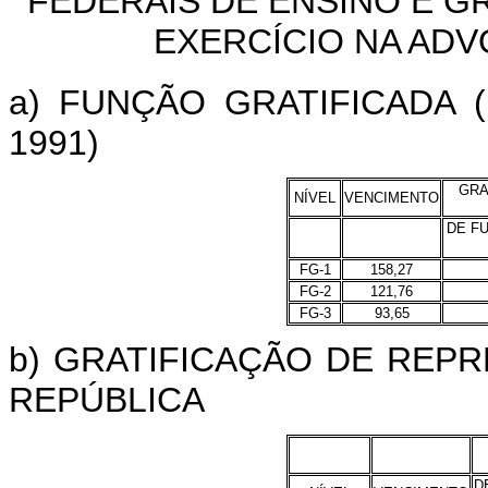
FEDERAIS DE ENSINO E G
EXERCÍCIO NA ADV
a) FUNÇÃO GRATIFICADA (
1991)
GRA
NÍVEL
VENCIMENTO
DE FU
FG-1
158,27
FG-2
121,76
FG-3
93,65
b) GRATIFICAÇÃO DE REP
REPÚBLICA
D