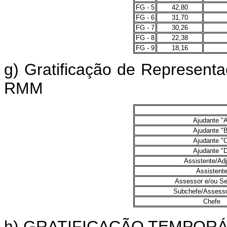
FG - 5
42,80
FG - 6
31,70
FG - 7
30,26
FG - 8
22,38
FG - 9
18,16
g) Gratificação de Representa
RMM
Ajudante "
Ajudante "
Ajudante "
Ajudante "
Assistente/Ad
Assistent
Assessor e/ou Se
Subchefe/Assesso
Chefe
h) GRATIFICAÇÃO TEMPORÁRIA