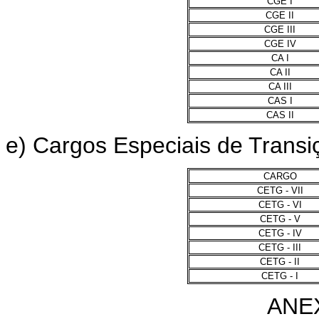
CGE I
CGE II
CGE III
CGE IV
CA I
CA II
CA III
CAS I
CAS II
e) Cargos Especiais de Trans
CARGO
CETG - VII
CETG - VI
CETG - V
CETG - IV
CETG - III
CETG - II
CETG - I
ANEX