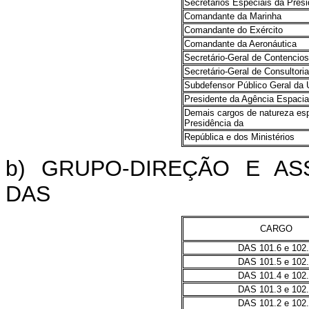
Secretários Especiais da Pres
Comandante da Marinha
Comandante do Exército
Comandante da Aeronáutica
Secretário-Geral de Contencio
Secretário-Geral de Consultoria
Subdefensor Público Geral da 
Presidente da Agência Espacial
Demais cargos de natureza esp
Presidência da
República e dos Ministérios
b) GRUPO-DIREÇÃO E A
DAS
CARGO
DAS 101.6 e 102
DAS 101.5 e 102
DAS 101.4 e 102
DAS 101.3 e 102
DAS 101.2 e 102