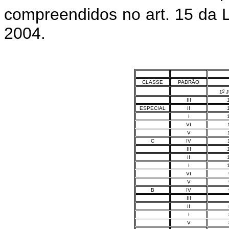
compreendidos no art. 15 da L
2004.
CLASSE
PADRÃO
o
1
J
III
ESPECIAL
II
I
VI
V
C
IV
III
II
I
VI
V
B
IV
III
II
I
V