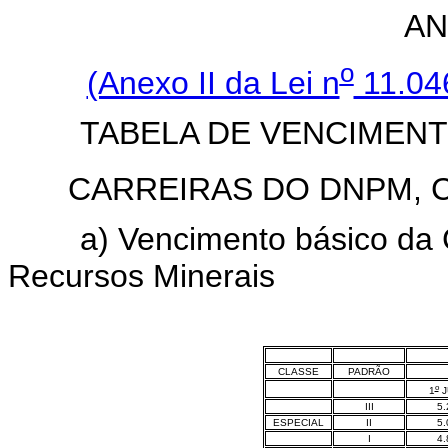
AN
o
(Anexo II da Lei n
11.04
TABELA DE VENCIMEN
CARREIRAS DO DNPM, C
a) Vencimento básico da Car
Recursos Minerais
CLASSE
PADRÃO
o
1
J
III
5.
ESPECIAL
II
5.
I
4.