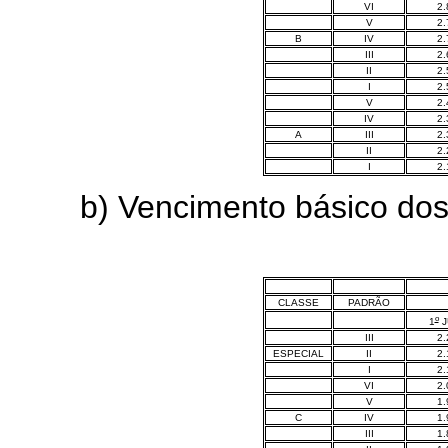
VI
2.
V
2.
B
IV
2.
III
2.
II
2.
I
2.
V
2.
IV
2.
A
III
2.
II
2.
I
2.
b) Vencimento básico dos ca
CLASSE
PADRÃO
o
1
J
III
2.
ESPECIAL
II
2.
I
2.
VI
2.
V
1.
C
IV
1.
III
1.