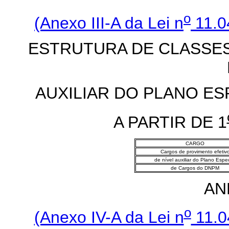
o
(Anexo III-A da Lei n
11.0
ESTRUTURA DE CLASSE
AUXILIAR DO PLANO E
A PARTIR DE 1
CARGO
Cargos de provimento efetiv
de nível auxiliar do Plano Espec
de Cargos do DNPM
AN
o
(Anexo IV-A da Lei n
11.0