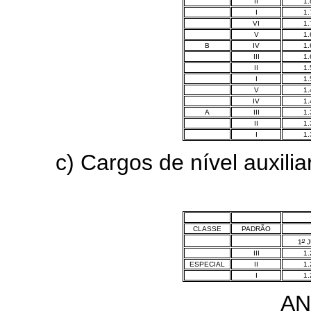
II
1.
I
1.
VI
1.
V
1.
B
IV
1.
III
1.
II
1.
I
1.
V
1.
IV
1.
A
III
1.
II
1.
I
1.
c) Cargos de nível auxilia
CLASSE
PADRÃO
o
1
J
III
1.
ESPECIAL
II
1.
I
1.
AN