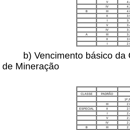
V
4.
IV
4.
B
III
4.
II
3.
I
3.
V
3.
IV
3.
A
III
3.
II
3.
I
2.
b) Vencimento básico da Car
de Mineração
CLASSE
PADRÃO
o
1
J
III
2.
ESPECIAL
II
2.
I
2.
V
2.
IV
2.
B
III
2.