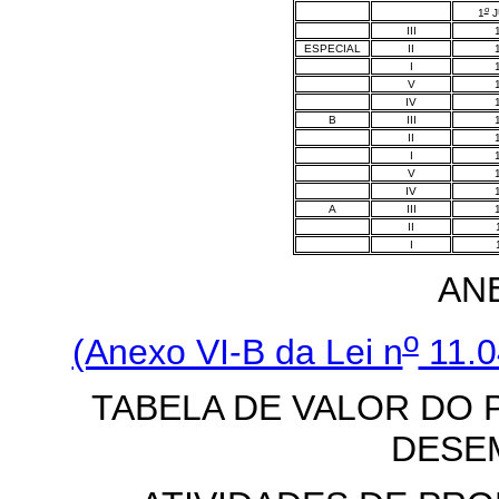
o
1
J
III
ESPECIAL
II
I
V
IV
B
III
II
I
V
IV
A
III
II
I
AN
o
(Anexo VI-B da Lei n
11.0
TABELA DE VALOR DO 
DESE