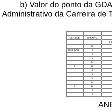
b) Valor do ponto da GDAD
Administrativo da Carreira de 
CLASSE
PADRÃO
o
1
J
III
ESPECIAL
II
I
V
IV
B
III
II
I
V
IV
A
III
II
I
AN