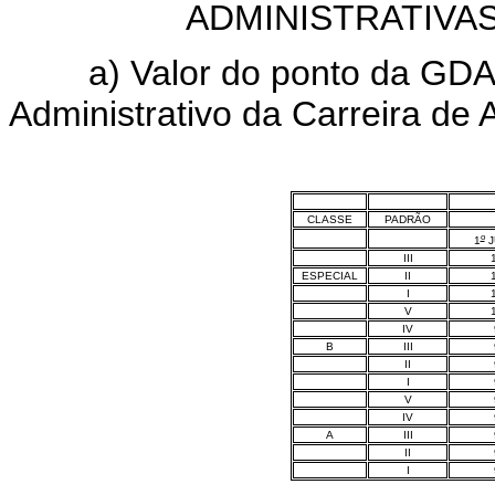
ADMINISTRATIVA
a) Valor do ponto da GDADN
Administrativo da Carreira de A
CLASSE
PADRÃO
o
1
J
III
ESPECIAL
II
I
V
IV
B
III
II
I
V
IV
A
III
II
I