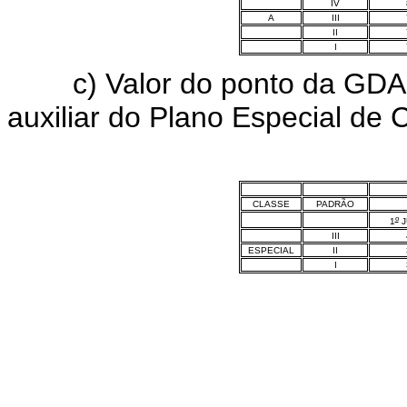
IV
A
III
II
I
c) Valor do ponto da GDAP
auxiliar do Plano Especial d
CLASSE
PADRÃO
o
1
J
III
ESPECIAL
II
I