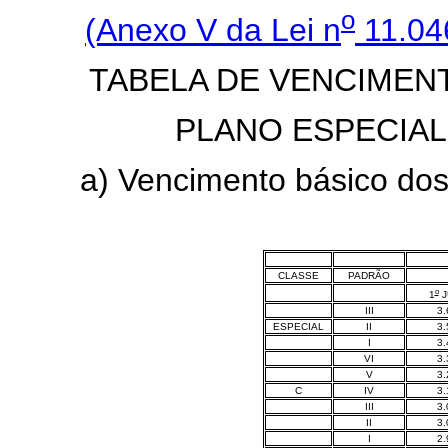
o
(Anexo V da Lei n
11.04
TABELA DE VENCIMEN
PLANO ESPECIA
a) Vencimento básico dos ca
CLASSE
PADRÃO
o
1
J
III
3.
ESPECIAL
II
3.
I
3.
VI
3.
V
3.
C
IV
3.
III
3.
II
3.
I
2.