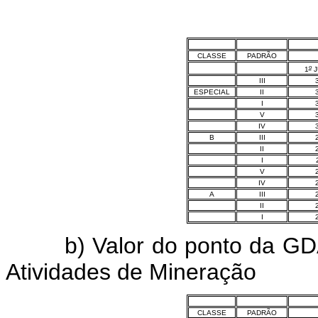
CLASSE
PADRÃO
o
1
J
III
ESPECIAL
II
I
V
IV
B
III
II
I
V
IV
A
III
II
I
b) Valor do ponto da GDAR
Atividades de Mineração
CLASSE
PADRÃO