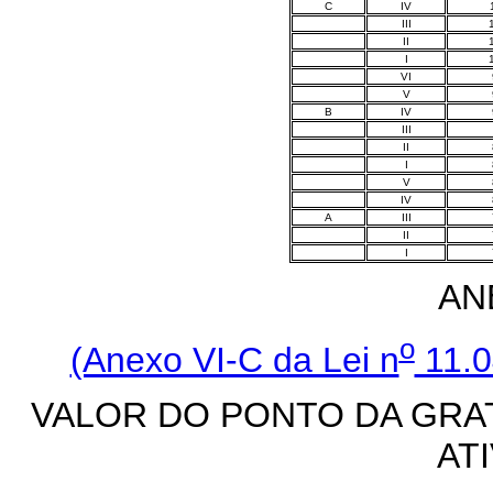
C
IV
III
II
I
VI
V
B
IV
III
II
I
V
IV
A
III
II
I
AN
o
(Anexo VI-C da Lei n
11.0
VALOR DO PONTO DA GRA
AT