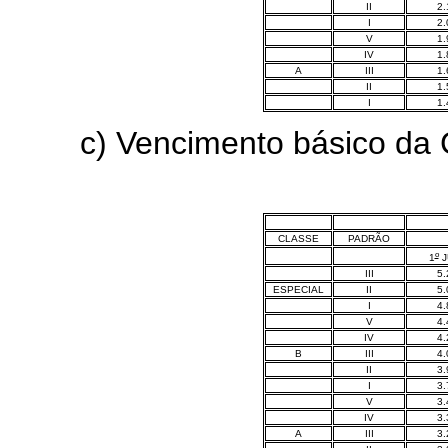
II
2.
I
2.
V
1.
IV
1.
A
III
1.
II
1.
I
1.
c) Vencimento básico da Carr
CLASSE
PADRÃO
o
1
J
III
5.
ESPECIAL
II
5.
I
4.
V
4.
IV
4.
B
III
4.
II
3.
I
3.
V
3.
IV
3.
A
III
3.