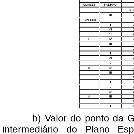
CLASSE
PADRÃO
o
1
J
III
ESPECIAL
II
I
VI
V
C
IV
III
II
I
VI
V
B
IV
III
II
I
V
IV
A
III
II
I
b) Valor do ponto da GDA
intermediário do Plano E