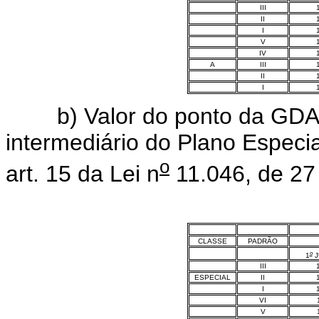
III
II
I
V
IV
A
III
II
I
b) Valor do ponto da GDAPM
intermediário do Plano Especi
o
art. 15 da Lei n
11.046, de 27
CLASSE
PADRÃO
o
1
J
III
ESPECIAL
II
I
VI
V