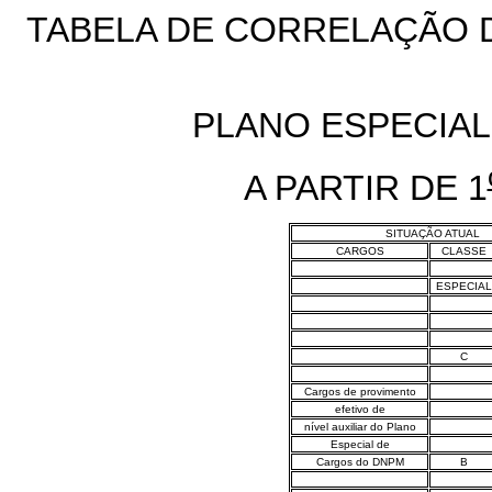
TABELA DE CORRELAÇÃO D
PLANO ESPECIA
A PARTIR DE 1
SITUAÇÃO ATUAL
CARGOS
CLASSE
ESPECIAL
C
Cargos de provimento
efetivo de
nível auxiliar do Plano
Especial de
Cargos do DNPM
B