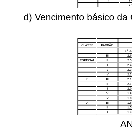
II
3.
I
2.
d) Vencimento básico da Car
CLASSE
PADRÃO
o
1
JU
III
2.6
ESPECIAL
II
2.5
I
2.4
V
2.3
IV
2.2
B
III
2.1
II
2.1
I
2.0
V
1.9
IV
1.8
A
III
1.6
II
1.5
I
1.4
A