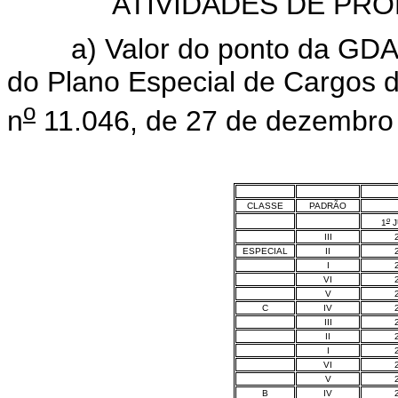
ATIVIDADES DE PR
a) Valor do ponto da GDAPM 
do Plano Especial de Cargos d
o
n
11.046, de 27 de dezembro
CLASSE
PADRÃO
o
1
J
III
ESPECIAL
II
I
VI
V
C
IV
III
II
I
VI
V
B
IV