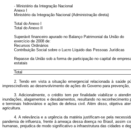
- Ministério da Integração Nacional
Anexo I
Ministério da Integração Nacional (Administração direta)
Total do Anexo I
Total do Anexo II
Superávit financeiro apurado no Balanço Patrimonial da União do
exercício de 2008 de:
Recursos Ordinários
Contribuição Social sobre o Lucro Líquido das Pessoas Jurídicas
Repasse da União sob a forma de participação no capital de empres
estatais
Total
2. Tendo em vista a situação emergencial relacionada à saúde p
imprescindíveis ao desenvolvimento de ações do Governo para prevenção,
3. Adicionalmente, o crédito tem por finalidade viabilizar o at
inundações, alagamentos e desabamentos, resultando no reconhecimento p
e terminais hidroviários e ações de defesa civil. Além disso, objetiva
agricultura.
4. A relevância e a urgência da matéria justificam-se pela neces
pandemia de influenza, frente à ameaça dessa doença no Brasil, assim co
humanas, prejudica de modo significativo a infraestrutura das cidades e d