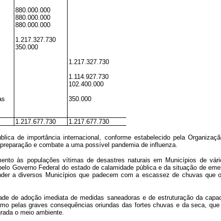
880.000.000
880.000.000
880.000.000
1.217.327.730
350.000
1.217.327.730
1.114.927.730
102.400.000
as
350.000
1.217.677.730
1.217.677.730
ública de importância internacional, conforme estabelecido pela Organi
 preparação e combate a uma possível pandemia de influenza.
endimento às populações vítimas de desastres naturais em Municípios de v
elo Governo Federal do estado de calamidade pública e da situação de emer
 atender a diversos Municípios que padecem com a escassez de chuvas que 
sidade de adoção imediata de medidas saneadoras e de estruturação da cap
mo pelas graves consequências oriundas das fortes chuvas e da seca, que 
egrada o meio ambiente.