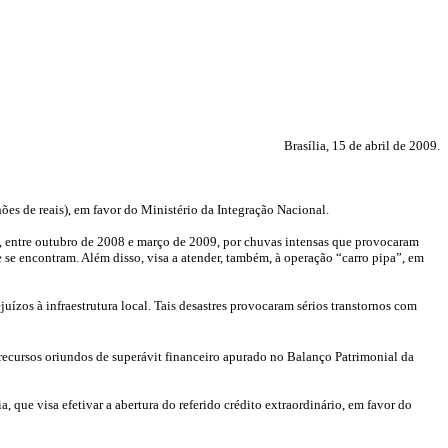
Brasília, 15 de abril de 2009.
ões de reais), em favor do Ministério da Integração Nacional.
s, entre outubro de 2008 e março de 2009, por chuvas intensas que provocaram
e encontram. Além disso, visa a atender, também, à operação “carro pipa”, em
uízos à infraestrutura local. Tais desastres provocaram sérios transtornos com
 recursos oriundos de superávit financeiro apurado no Balanço Patrimonial da
 que visa efetivar a abertura do referido crédito extraordinário, em favor do