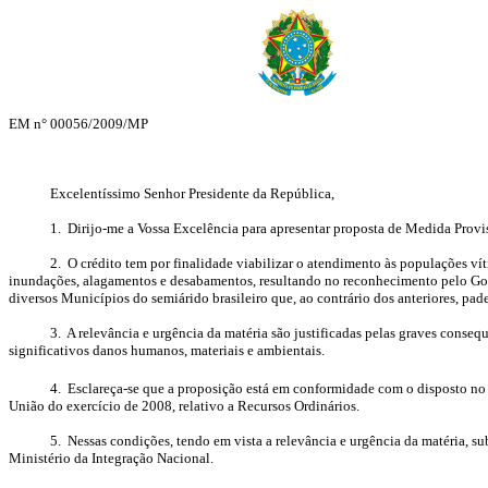
EM n° 00056/2009/MP
Excelentíssimo Senhor Presidente da República,
1. Dirijo-me a Vossa Excelência para apresentar proposta de Medida Provis
2. O crédito tem por finalidade viabilizar o atendimento às populações v
inundações, alagamentos e desabamentos, resultando no reconhecimento pelo Gove
diversos Municípios do semiárido brasileiro que, ao contrário dos anteriores, p
3. A relevância e urgência da matéria são justificadas pelas graves consequ
significativos danos humanos, materiais e ambientais.
4. Esclareça-se que a proposição está em conformidade com o disposto no
União do exercício de 2008, relativo a Recursos Ordinários.
5. Nessas condições, tendo em vista a relevância e urgência da matéria, su
Ministério da Integração Nacional.