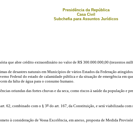
Presidência da República
Casa Civil
Subchefia para Assuntos Jurídicos
ória que abre crédito extraordinário no valor de R$ 300.000.000,00 (trezentos milh
ítimas de desastres naturais em Municípios de vários Estados da Federação atingido
rno Federal do estado de calamidade pública e da situação de emergência em que s
adecem da falta de água para o consumo humano.
ências oriundas das fortes chuvas e da seca, como riscos à saúde da população e prej
o
 art. 62, combinado com o § 3
do art. 167, da Constituição, e será viabilizada com
bmeto à consideração de Vossa Excelência, em anexo, proposta de Medida Provisória,