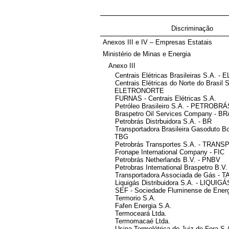
Discriminação
Anexos III e IV – Empresas Estatais
Ministério de Minas e Energia
Anexo III
Centrais Elétricas Brasileiras S.A. 
Centrais Elétricas do Norte do Brasil S
ELETRONORTE
FURNAS - Centrais Elétricas S.A.
Petróleo Brasileiro S.A. - PETROBRÁ
Braspetro Oil Services Company - B
Petrobrás Distrbuidora S.A. - BR
Transportadora Brasileira Gasoduto Bolí
TBG
Petrobrás Transportes S.A. - TRAN
Fronape International Company - FIC
Petrobrás Netherlands B.V. - PNBV
Petrobras International Braspetro B.V.
Transportadora Associada de Gás - T
Liquigás Distribuidora S.A. - LIQUIGÁ
SEF - Sociedade Fluminense de Energi
Termorio S.A.
Fafen Energia S.A.
Termoceará Ltda.
Termomacaé Ltda.
Usina Termelétrica de Juiz de Fora S.