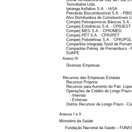
Termobahia Ltda.
Ipiranga Aslfaltos S.A. - IASA
Petrobrás Biocombustível S.A. - PBI
Alvo Distribuidora de Comsbustíveis Lt
Comperj Petroquímicos Básicos S.A.
Comperj Estirênicos S.A. - CPRJEST
Comperj MEG S.A. - CPRJMEG
Comperj PET S.A. - CPRJPET
Comperj Poliolefinas S.A. - CPRJPOL
Companhia Integrada Textil de Perna
Companhia Petroq. de Pernambuco -
SUAPE
Anexo IV
Diversas Empresas
Recursos das Empresas Estatais
Recursos Próprios
Recursos para Aumento do Patr. Líquido
Operações de Crédito de Longo Prazo
- Internas
- Externas
Outros Recursos de Longo Prazo - Con
Anexos I e II
Ministério da Saúde
Fundação Nacional da Saúde
–
FUNA